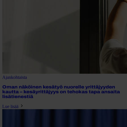
Ajankohtaista
Oman näköinen kesätyö nuorelle yrittäjyyden
kautta – kesäyrittäjyys on tehokas tapa ansaita
lisätienestiä
Lue lisää