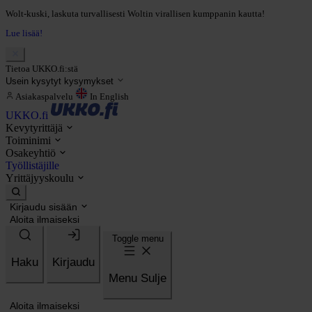
Wolt-kuski, laskuta turvallisesti Woltin virallisen kumppanin kautta!
Lue lisää!
Tietoa UKKO.fi:stä
Usein kysytyt kysymykset
Asiakaspalvelu
In English
UKKO.fi
Kevytyrittäjä
Toiminimi
Osakeyhtiö
Työllistäjille
Yrittäjyyskoulu
Kirjaudu sisään
Aloita ilmaiseksi
Toggle menu
Haku
Kirjaudu
Menu
Sulje
Aloita ilmaiseksi