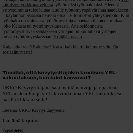
toimiston verkkopalvelussa
työttömäksi työnhakijaksi. Yleensä
yritystoiminta tulee laittaa tauolle työttömyyspäivärahaa saadakseen
– käytännön asioissa neuvoo oma TE-toimiston yhteyshenkilö. Kun
työnhaku on voimassa työttömyystukea haetaan tilanteen mukaan
joko Kelasta tai työttömyyskassasta. Ansiosidonnaista
työttömyysturvaa saadakseen yrittäjän on kuuluttava yrittäjien
omaan työttömyyskassaan,
Yrittäjäkassaan
.
Kaipaatko vielä lisätietoa? Katso kaikki artikkelimme
yrittäjän
sosiaaliturvasta
!
Tiesitkö, että kevytyrittäjäkin tarvitsee YEL-
vakuutuksen, kun tulot kasvavat?
UKKO Kevytyrittäjänä saat meiltä neuvoja ja opastusta
YEL-maksuihin ja voit aktivoida oman YEL-vakutuksesi
parilla klikkauksella!
Lue lisää UKKO Kevytyrittäjyydestä
Jaa tämä kirjoitus
Kopioi linkki