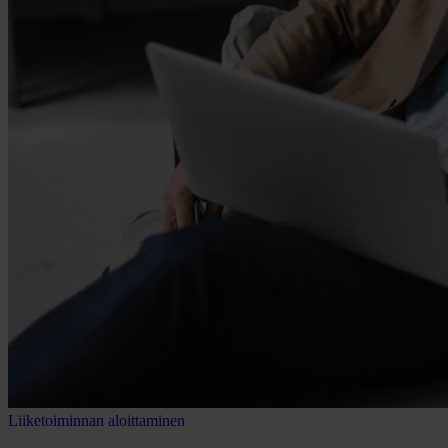
Liiketoiminnan aloittaminen