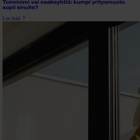
Toiminimi vai osakeyhtiö: kumpi yritysmuoto
sopii sinulle?
Lue lisää