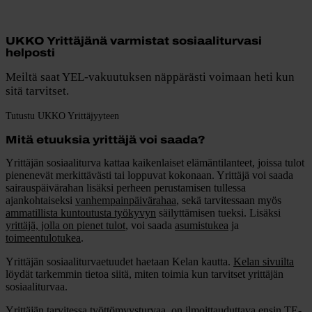
UKKO Yrittäjänä varmistat sosiaaliturvasi
helposti
Meiltä saat YEL-vakuutuksen näppärästi voimaan heti kun
sitä tarvitset.
Tutustu UKKO Yrittäjyyteen
Mitä etuuksia yrittäjä voi saada?
Yrittäjän sosiaaliturva kattaa kaikenlaiset elämäntilanteet, joissa tulot
pienenevät merkittävästi tai loppuvat kokonaan. Yrittäjä voi saada
sairauspäivärahan lisäksi perheen perustamisen tullessa
ajankohtaiseksi
vanhempainpäivärahaa
, sekä tarvitessaan myös
ammatillista kuntoutusta työkyvyn
säilyttämisen tueksi. Lisäksi
yrittäjä, jolla on pienet tulot
, voi saada
asumistukea
ja
toimeentulotukea
.
Yrittäjän sosiaaliturvaetuudet haetaan Kelan kautta.
Kelan sivuilta
löydät tarkemmin tietoa siitä, miten toimia kun tarvitset yrittäjän
sosiaaliturvaa.
Yrittäjän tarvitessa työttömyysturvaa, on ilmoittauduttava ensin
TE-