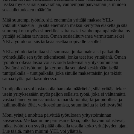
lisäksi myös sairauspäivärahan, vanhempainpäivärahan ja muiden
sosiaalietuuksien määrään.
Mitä suurempi työtulo, sitä enemmän yrittäjä maksaa YEL-
vakuutusmaksua – ja sitä enemmän maksu kerryttää eläkettä ja sitä
suurempi on myös esimerkiksi sairaus- tai vanhempainpäiväraha jos
yrittäjä sellaista tarvitsee. Oman sosiaaliturvansa varmistamiseksi
YEL-työtulo on siis tärkeää asettaa sopivalle tasolle!
YEL-työtulo tarkoittaa sitä summaa, jonka maksaisit palkatulle
työntekijälle sen työn tekemisestä, jonka teet itse yrittäjänä. Oman
työtulon oikeaa tasoa voi arvioida laskemalla yritystoimintaan
käyttämänsä työtunnit ja kertomalla sen alasi keskimääräisellä
tuntipalkalla – tuntipalkalla, joka sinulle maksettaisiin jos tekisit
samaa työtä palkkasuhteessa.
Tuntipalkkaa voi joskus olla hankala määritellä, sillä yrittäjä tekee
usein yrityksessään myös paljon sellaista työtä, joka ei välttämättä
vastaa hänen ydinosaamistaan: markkinointia, kirjanpidollisia ja
hallinnollisia töitä, verkostoitumista, suunnittelua ja kehitystyötä.
Moni yrittäjä unohtaa päivittää työtuloaan yritystoiminnan
kasvaessa. Me laadimme pari esimerkkiä, jotka havainnollistavat,
miksi työtulo on syytä pitää oikealla tasolla koko yrittäjyyden ajan.
Lue täältä, miten minimi-YEL voi yllättää.