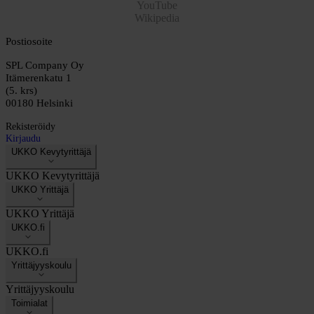
YouTube
Wikipedia
Postiosoite
SPL Company Oy
Itämerenkatu 1
(5. krs)
00180 Helsinki
Rekisteröidy
Kirjaudu
UKKO Kevytyrittäjä
UKKO Kevytyrittäjä
UKKO Yrittäjä
UKKO Yrittäjä
UKKO.fi
UKKO.fi
Yrittäjyyskoulu
Yrittäjyyskoulu
Toimialat