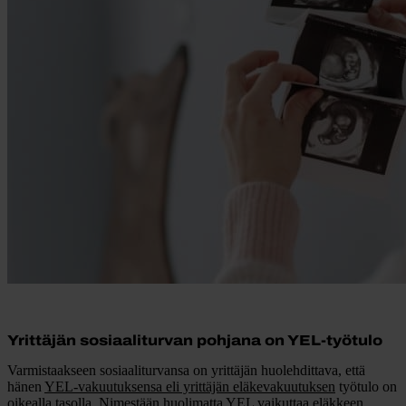
Yrittäjän sosiaaliturvan pohjana on YEL-työtulo
Varmistaakseen sosiaaliturvansa on yrittäjän huolehdittava, että
hänen
YEL-vakuutuksensa eli yrittäjän eläkevakuutuksen
työtulo on
oikealla tasolla. Nimestään huolimatta YEL vaikuttaa eläkkeen