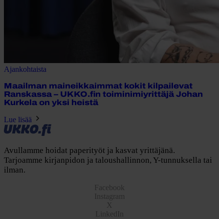
Ajankohtaista
Maailman maineikkaimmat kokit kilpailevat
Ranskassa – UKKO.fin toiminimiyrittäjä Johan
Kurkela on yksi heistä
Lue lisää
Avullamme hoidat paperityöt ja kasvat yrittäjänä.
Tarjoamme kirjanpidon ja taloushallinnon, Y-tunnuksella tai
ilman.
Facebook
Instagram
X
LinkedIn