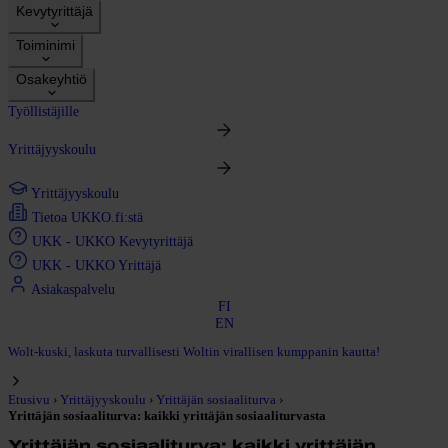
Kevytyrittäjä
Toiminimi
Osakeyhtiö
Työllistäjille
Yrittäjyyskoulu
Yrittäjyyskoulu
Tietoa UKKO.fi:stä
UKK - UKKO Kevytyrittäjä
UKK - UKKO Yrittäjä
Asiakaspalvelu
FI
EN
Wolt-kuski, laskuta turvallisesti Woltin virallisen kumppanin kautta!
›
›
›
Etusivu
Yrittäjyyskoulu
Yrittäjän sosiaaliturva
Yrittäjän sosiaaliturva: kaikki yrittäjän sosiaaliturvasta
Yrittäjän sosiaaliturva: kaikki yrittäjän