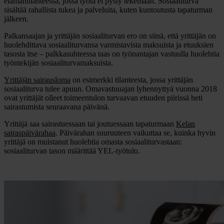
elämäntilanteessa, jossa työtä ei pysty tekemään. Sosiaaliturva
sisältää rahallista tukea ja palveluita, kuten kuntoutusta tapaturman
jälkeen.
Palkansaajan ja yrittäjän sosiaaliturvan ero on siinä, että yrittäjän on
huolehdittava sosiaaliturvansa varmistavista maksuista ja etuuksien
tasosta itse – palkkasuhteessa taas on työnantajan vastuulla huolehtia
työntekijän sosiaaliturvamaksuista.
Yrittäjän sairausloma
on esimerkki tilanteesta, jossa yrittäjän
sosiaaliturva tulee apuun. Omavastuuajan lyhennyttyä vuonna 2018
ovat yrittäjät olleet toimeentulon turvaavan etuuden piirissä heti
sairastumista seuraavana päivänä.
Yrittäjä saa sairastuessaan tai joutuessaan tapaturmaan
Kelan
sairaspäivärahaa
. Päivärahan suuruuteen vaikuttaa se, kuinka hyvin
yrittäjä on muistanut huolehtia omasta sosiaaliturvastaan:
sosiaaliturvan tason määrittää YEL-työtulo.