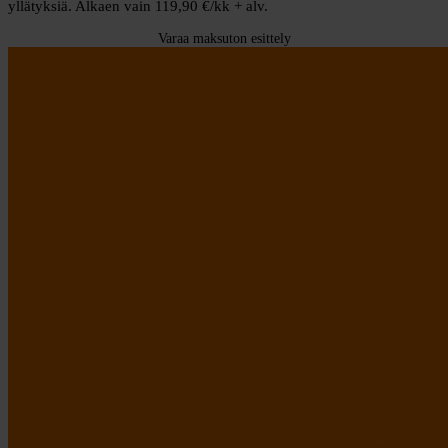
yllätyksiä. Alkaen vain 119,90 €/kk + alv.
Varaa maksuton esittely