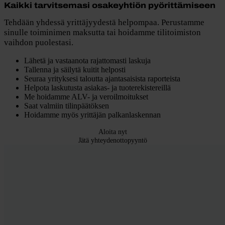
Kaikki tarvitsemasi osakeyhtiön pyörittämiseen
Tehdään yhdessä yrittäjyydestä helpompaa. Perustamme
sinulle toiminimen maksutta tai hoidamme tilitoimiston
vaihdon puolestasi.
Lähetä ja vastaanota rajattomasti laskuja
Tallenna ja säilytä kuitit helposti
Seuraa yrityksesi taloutta ajantasaisista raporteista
Helpota laskutusta asiakas- ja tuoterekistereillä
Me hoidamme ALV- ja veroilmoitukset
Saat valmiin tilinpäätöksen
Hoidamme myös yrittäjän palkanlaskennan
Aloita nyt
Jätä yhteydenottopyyntö