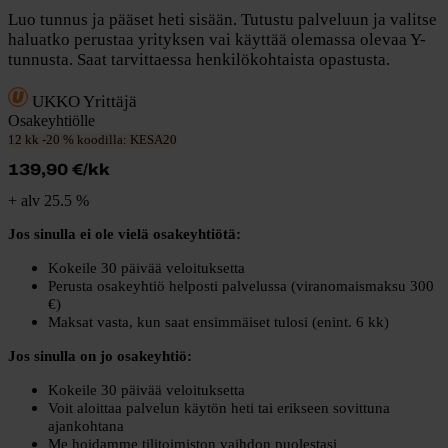
Luo tunnus ja pääset heti sisään. Tutustu palveluun ja valitse
haluatko perustaa yrityksen vai käyttää olemassa olevaa Y-
tunnusta. Saat tarvittaessa henkilökohtaista opastusta.
UKKO Yrittäjä
Osakeyhtiölle
12 kk -20 % koodilla: KESA20
139,90 €/kk
+ alv 25.5 %
Jos sinulla ei ole vielä osakeyhtiötä:
Kokeile 30 päivää veloituksetta
Perusta osakeyhtiö helposti palvelussa (viranomaismaksu 300
€)
Maksat vasta, kun saat ensimmäiset tulosi (enint. 6 kk)
Jos sinulla on jo osakeyhtiö:
Kokeile 30 päivää veloituksetta
Voit aloittaa palvelun käytön heti tai erikseen sovittuna
ajankohtana
Me hoidamme tilitoimiston vaihdon puolestasi