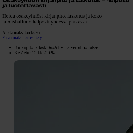
Osakeyhtiön kirjanpito ja laskutus – helposti
ja luotettavasti
Hoida osakeyhtiösi kirjanpito, laskutus ja koko
taloushallinto helposti yhdessä paikassa.
Aloita maksuton kokeilu
Varaa maksuton esittely
Kirjanpito ja laskutus
ALV- ja veroilmoitukset
Kesäetu: 12 kk -20 %