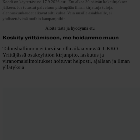
Koodi on käytettävissä 17.9.2026 asti. Etu alkaa 30 päivän kokeilujakson
jälkeen. Jos tutustut palveluun pidempään ilman kirjattuja tuloja,
alennuskuukaudet alkavat silti kulua. Vain uusille asiakkaille, ei
yhdistettävissä muihin kampanjoihin.
Aloita tästä ja hyödynnä etu
Keskity yrittämiseen, me hoidamme muun
Taloushallinnon ei tarvitse olla aikaa vievää. UKKO
Yrittäjässä osakeyhtiön kirjanpito, laskutus ja
viranomaisilmoitukset hoituvat helposti, ajallaan ja ilman
yllätyksiä.