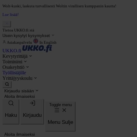
Wolt-kuski, laskuta turvallisesti Woltin virallisen kumppanin kautta!
Lue lisää!
Tietoa UKKO.fi:stä
Usein kysytyt kysymykset
Asiakaspalvelu
In English
UKKO.fi
Kevytyrittäjä
Toiminimi
Osakeyhtiö
Työllistäjille
Yrittäjyyskoulu
Kirjaudu sisään
Aloita ilmaiseksi
Toggle menu
Haku
Kirjaudu
Menu
Sulje
Aloita ilmaiseksi