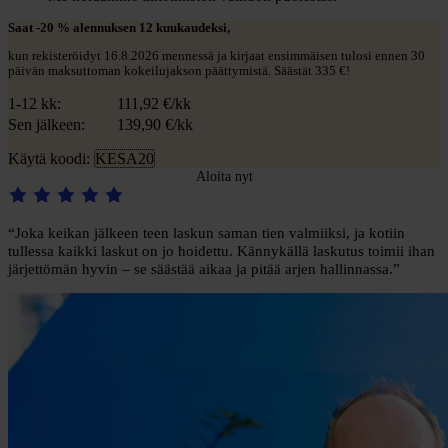
Saat -20 % alennuksen 12 kuukaudeksi,
kun rekisteröidyt 16.8.2026 mennessä ja kirjaat ensimmäisen tulosi ennen 30
päivän maksuttoman kokeilujakson päättymistä. Säästät 335 €!
1-12 kk:
111,92
€/kk
Sen jälkeen:
139,90
€/kk
Käytä koodi:
KESA20
Aloita nyt
“Joka keikan jälkeen teen laskun saman tien valmiiksi, ja kotiin
tullessa kaikki laskut on jo hoidettu. Kännykällä laskutus toimii ihan
järjettömän hyvin – se säästää aikaa ja pitää arjen hallinnassa.”