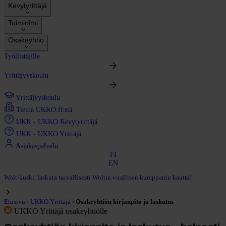
Kevytyrittäjä
Toiminimi
Osakeyhtiö
Työllistäjille
Yrittäjyyskoulu
Yrittäjyyskoulu
Tietoa UKKO.fi:stä
UKK - UKKO Kevytyrittäjä
UKK - UKKO Yrittäjä
Asiakaspalvelu
FI
EN
Wolt-kuski, laskuta turvallisesti Woltin virallisen kumppanin kautta!
›
›
Etusivu
UKKO Yrittäjä
Osakeyhtiön kirjanpito ja laskutus
UKKO Yrittäjä osakeyhtiölle