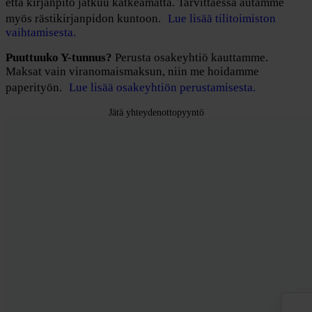
että kirjanpito jatkuu katkeamatta. Tarvittaessa autamme
myös rästikirjanpidon kuntoon.
Lue lisää tilitoimiston
vaihtamisesta.
Puuttuuko Y-tunnus?
Perusta osakeyhtiö kauttamme.
Maksat vain viranomaismaksun, niin me hoidamme
paperityön.
Lue lisää osakeyhtiön perustamisesta.
Jätä yhteydenottopyyntö