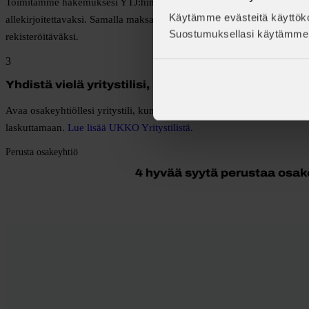
Toimitamme hakemuksesi YTJ:hin ja lähetämme perustamisilmoituksen 
Käytämme evästeitä käyttöko
allekirjoitettavaksi. Samalla maksat perustamismaksun (300 €), jonka
Suostumuksellasi käytämme 
rekisteröitäväksi.
3
Yhdistä vielä yritystilisi, niin olet valmis
Avaa osakeyhtiöllesi yritystili, kun kaupparekisteröinti on valmis ja yhd
laskuttamaan.
Lue lisää UKKO Yritystilistä
.
Perusta osakeyhtiö
4 hyvää syytä perustaa osak