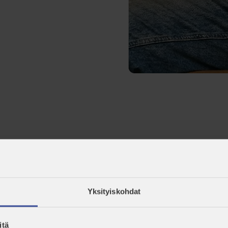
ämme osakeyhtiösi perustamisilmoituksen
Yksityiskohdat
itä