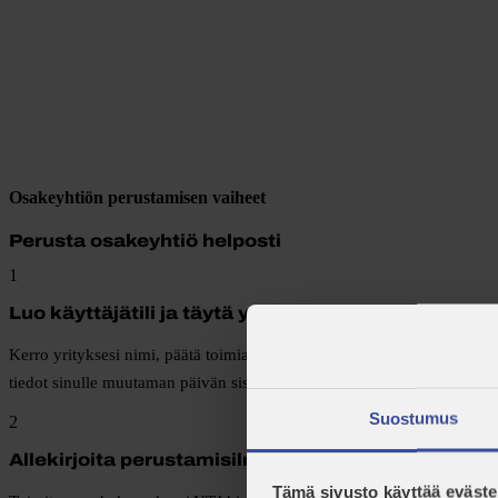
Osakeyhtiön perustamisen vaiheet
Perusta osakeyhtiö helposti
1
Luo käyttäjätili ja täytä yrityksen tiedot
Kerro yrityksesi nimi, päätä toimiala ja täytä perustiedot, niin lähet
tiedot sinulle muutaman päivän sisällä.
Suostumus
2
Allekirjoita perustamisilmoitus
Tämä sivusto käyttää eväste