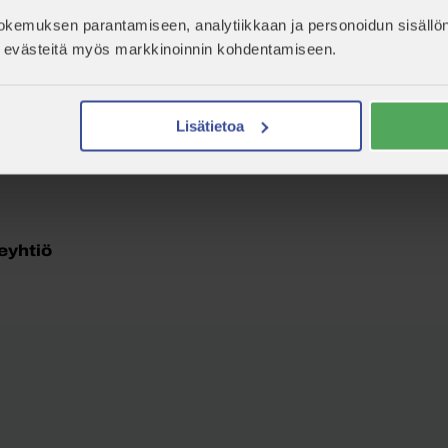
sinulle sähköisesti
kemuksen parantamiseen, analytiikkaan ja personoidun sisällön
 jälkeen
yrityksesi etenee
evästeitä myös markkinoinnin kohdentamiseen.
Lisätietoa
istä se asiakastiliisi. Nyt olet valmis
eyhtiö