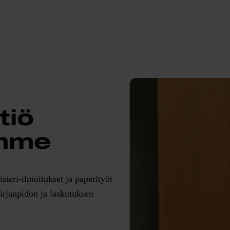
tiö
amme
teri-ilmoitukset ja paperityöt
irjanpidon ja laskutuksen