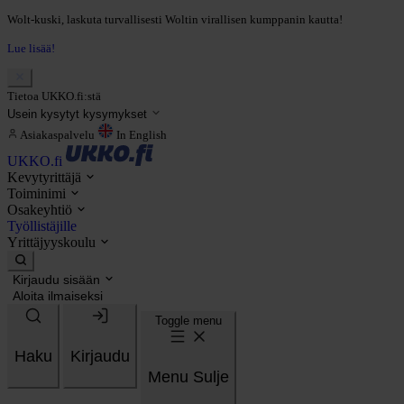
Wolt-kuski, laskuta turvallisesti Woltin virallisen kumppanin kautta!
Lue lisää!
Tietoa UKKO.fi:stä
Usein kysytyt kysymykset
Asiakaspalvelu
In English
UKKO.fi
Kevytyrittäjä
Toiminimi
Osakeyhtiö
Työllistäjille
Yrittäjyyskoulu
Kirjaudu sisään
Aloita ilmaiseksi
Toggle menu
Haku
Kirjaudu
Menu
Sulje