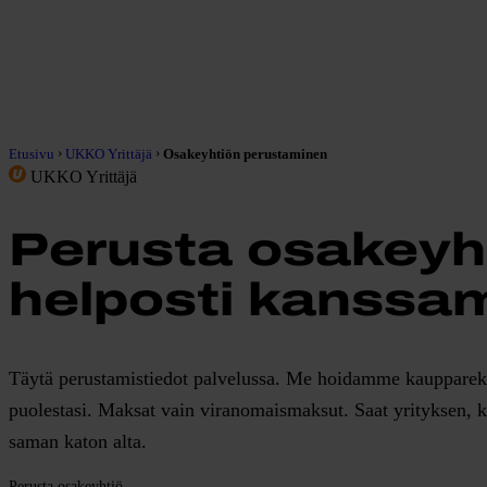
›
›
Etusivu
UKKO Yrittäjä
Osakeyhtiön perustaminen
UKKO Yrittäjä
Perusta osakeyh
helposti kanss
Täytä perustamistiedot palvelussa. Me hoidamme kaupparekis
puolestasi. Maksat vain viranomaismaksut. Saat yrityksen, k
saman katon alta.
Perusta osakeyhtiö