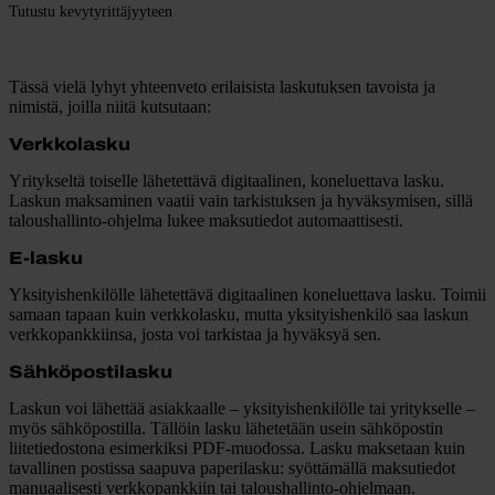
Tutustu kevytyrittäjyyteen
Tässä vielä lyhyt yhteenveto erilaisista laskutuksen tavoista ja
nimistä, joilla niitä kutsutaan:
Verkkolasku
Yritykseltä toiselle lähetettävä digitaalinen, koneluettava lasku.
Laskun maksaminen vaatii vain tarkistuksen ja hyväksymisen, sillä
taloushallinto-ohjelma lukee maksutiedot automaattisesti.
E-lasku
Yksityishenkilölle lähetettävä digitaalinen koneluettava lasku. Toimii
samaan tapaan kuin verkkolasku, mutta yksityishenkilö saa laskun
verkkopankkiinsa, josta voi tarkistaa ja hyväksyä sen.
Sähköpostilasku
Laskun voi lähettää asiakkaalle – yksityishenkilölle tai yritykselle –
myös sähköpostilla. Tällöin lasku lähetetään usein sähköpostin
liitetiedostona esimerkiksi PDF-muodossa. Lasku maksetaan kuin
tavallinen postissa saapuva paperilasku: syöttämällä maksutiedot
manuaalisesti verkkopankkiin tai taloushallinto-ohjelmaan.