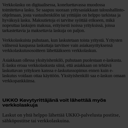
Verkkolasku on digitaalisessa, koneluettavassa muodossa
toimitettava lasku. Se saapuu suoraan yritysasiakkaan taloushallinto-
ohjelmaan, josta vastuuhenkilön tai yrittäjän on helppo tarkistaa ja
hyväksyä lasku. Maksutietoja ei tarvitse syöttää erikseen, mikä
nopeuttaa laskujen maksua, erityisesti isoissa yrityksissä, joissa
tarkastettavia ja maksettavia laskuja on paljon.
Verkkolaskuista puhutaan, kun laskutetaan toista yritystä. Yritysten
välisessä kaupassa laskuttaja tarvitsee vain asiakasyrityksensä
verkkolaskutusosoitteen lähettääkseen verkkolaskun.
Asiakkaan ollessa yksityishenkilö, puhutaan puolestaan e-laskusta.
E-lasku eroaa verkkolaskusta siinä, että asiakkaan on tehtävä
laskuttavan yrityksen kanssa e-laskutussopimus ennen kuin e-
laskutus voidaan ottaa käyttöön. Yksityishenkilö saa e-laskun omaan
verkkopankkiinsa.
UKKO Kevytyrittäjänä voit lähettää myös
verkkolaskuja
Laskut on yhtä helppo lähettää UKKO-palvelusta postitse,
sähköpostitse tai verkkolaskuina.