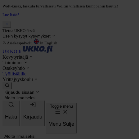
Wolt-kuski, laskuta turvallisesti Woltin virallisen kumppanin kautta!
Lue lisää!
Tietoa UKKO.fi:stä
Usein kysytyt kysymykset
Asiakaspalvelu
In English
UKKO.fi
Kevytyrittäjä
Toiminimi
Osakeyhtiö
Työllistäjille
Yrittäjyyskoulu
Kirjaudu sisään
Aloita ilmaiseksi
Toggle menu
Haku
Kirjaudu
Menu
Sulje
Aloita ilmaiseksi