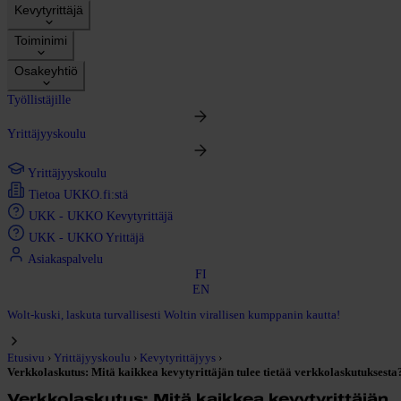
Kevytyrittäjä
Toiminimi
Osakeyhtiö
Työllistäjille
Yrittäjyyskoulu
Yrittäjyyskoulu
Tietoa UKKO.fi:stä
UKK - UKKO Kevytyrittäjä
UKK - UKKO Yrittäjä
Asiakaspalvelu
FI
EN
Wolt-kuski, laskuta turvallisesti Woltin virallisen kumppanin kautta!
›
›
›
Etusivu
Yrittäjyyskoulu
Kevytyrittäjyys
Verkkolaskutus: Mitä kaikkea kevytyrittäjän tulee tietää verkkolaskutuksesta
Verkkolaskutus: Mitä kaikkea kevytyrittäjän