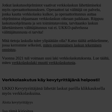
Jotkut laskutusohjelmistot vaativat verkkolaskun lähettämiseksi
myös operaattoritunnuksen. Operaattori tai välittäjä on palvelu,
jonka kautta verkkolasku kulkee, ja operaattoritunnus auttaa
ohjelmistoa ohjaamaan verkkolaskun oikeaan paikkaan. Riippuu
laskutusohjelmasta ja sen toimintatavoista, tarvitaanko laskun
lähettämiseen välittäjätunnus vai ei. UKKO-palvelussa
välittäjätunnusta ei tarvita!
Mitä tietoja laskulla tulee ylipäätään olla? Katso täältä artikkelimme,
jossa kerromme selkeästi,
miten ensimmäisen laskun tekeminen
onnistuu
.
Vuonna 2021 tuli voimaan uusi laki verkkolaskutuksesta. Lue täältä,
miten
verkkolaskulaki muutti verkkolaskutusta
.
Verkkolaskutus käy kevytyrittäjänä helposti!
UKKO Kevytyrittäjänä lähetät laskut parilla klikkauksella
myös verkkolaskuina.
Aloita kevytyrittäjyys
Jaa tämä kirjoitus