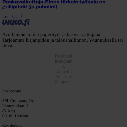
Roskavaikuttaja-Einon tärkein työkalu on
grillipihdit (ja puhelin!)
Lue lisää
Avullamme hoidat paperityöt ja kasvat yrittäjänä.
Tarjoamme kirjanpidon ja taloushallinnon, Y-tunnuksella tai
ilman.
Facebook
Instagram
X
LinkedIn
YouTube
Wikipedia
Postiosoite
SPL Company Oy
Itämerenkatu 1
(5. krs)
00180 Helsinki
Rekisteröidy