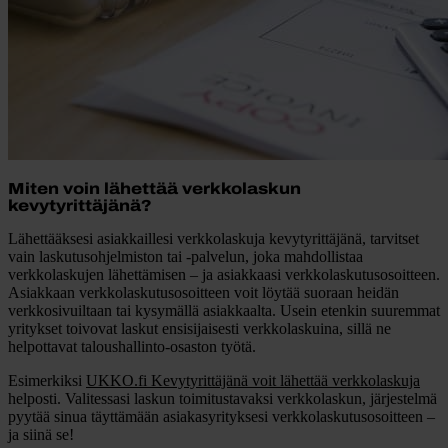
Miten voin lähettää verkkolaskun
kevytyrittäjänä?
Lähettääksesi asiakkaillesi verkkolaskuja kevytyrittäjänä, tarvitset
vain laskutusohjelmiston tai -palvelun, joka mahdollistaa
verkkolaskujen lähettämisen – ja asiakkaasi verkkolaskutusosoitteen.
Asiakkaan verkkolaskutusosoitteen voit löytää suoraan heidän
verkkosivuiltaan tai kysymällä asiakkaalta. Usein etenkin suuremmat
yritykset toivovat laskut ensisijaisesti verkkolaskuina, sillä ne
helpottavat taloushallinto-osaston työtä.
Esimerkiksi
UKKO.fi Kevytyrittäjänä voit lähettää verkkolaskuja
helposti. Valitessasi laskun toimitustavaksi verkkolaskun, järjestelmä
pyytää sinua täyttämään asiakasyrityksesi verkkolaskutusosoitteen –
ja siinä se!