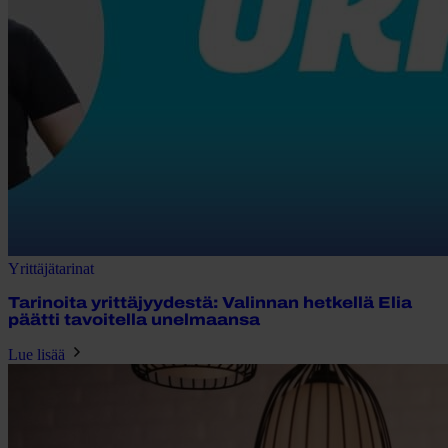
Yrittäjätarinat
Tarinoita yrittäjyydestä: Valinnan hetkellä Elia
päätti tavoitella unelmaansa
Lue lisää