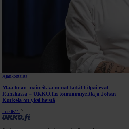
Ajankohtaista
Maailman maineikkaimmat kokit kilpailevat
Ranskassa – UKKO.fin toiminimiyrittäjä Johan
Kurkela on yksi heistä
Lue lisää