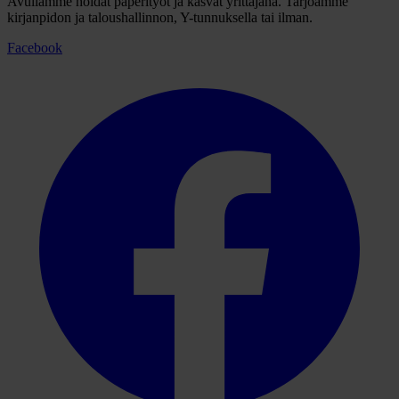
Avullamme hoidat paperityöt ja kasvat yrittäjänä. Tarjoamme
kirjanpidon ja taloushallinnon, Y-tunnuksella tai ilman.
Facebook