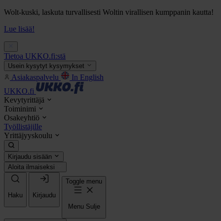
Wolt-kuski, laskuta turvallisesti Woltin virallisen kumppanin kautta!
Lue lisää!
Tietoa UKKO.fi:stä
Usein kysytyt kysymykset
Asiakaspalvelu
In English
UKKO.fi
Kevytyrittäjä
Toiminimi
Osakeyhtiö
Työllistäjille
Yrittäjyyskoulu
Kirjaudu sisään
Aloita ilmaiseksi
Toggle menu
Haku
Kirjaudu
Menu
Sulje