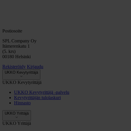
Postiosoite
SPL Company Oy
Itämerenkatu 1
(5. krs)
00180 Helsinki
Rekisteröidy
Kirjaudu
UKKO Kevytyrittäjä
UKKO Kevytyrittäjä
UKKO Kevytyrittäjä -palvelu
Kevytyrittäjän tulolaskuri
Hinnasto
UKKO Yrittäjä
UKKO Yrittäjä