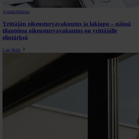
Ajankohtaista
Yrittäjän oikeusturvavakuutus ja lakiapu – näissä
tilanteissa oikeusturvavakuutus on yrittäjälle
elintärkeä
Lue lisää