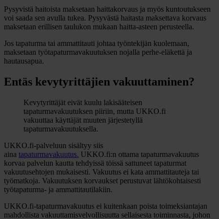
Pysyvistä haitoista maksetaan haittakorvaus ja myös kuntoutukseen
voi saada sen avulla tukea. Pysyvästä haitasta maksettava korvaus
maksetaan erillisen taulukon mukaan haitta-asteen perusteella.
Jos tapaturma tai ammattitauti johtaa työntekijän kuolemaan,
maksetaan työtapaturmavakuutuksen nojalla perhe-eläkettä ja
hautausapua.
Entäs kevytyrittäjien vakuuttaminen?
Kevytyrittäjät eivät kuulu lakisääteisen
tapaturmavakuutuksen piiriin, mutta UKKO.fi
vakuuttaa käyttäjät muuten järjestetyllä
tapaturmavakuutuksella.
UKKO.fi-palveluun sisältyy siis
aina
tapaturmavakuutus.
UKKO.fi:n ottama tapaturmavakuutus
korvaa palvelun kautta tehdyissä töissä sattuneet tapaturmat
vakuutusehtojen mukaisesti. Vakuutus ei kata ammattitauteja tai
työmatkoja. Vakuutuksen korvaukset perustuvat lähtökohtaisesti
työtapaturma- ja ammattitautilakiin.
UKKO.fi-tapaturmavakuutus ei kuitenkaan poista toimeksiantajan
mahdollista vakuuttamisvelvollisuutta sellaisesta toiminnasta, johon