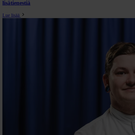
lisätienestiä
Lue lisää