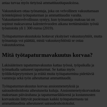
antaa turvaa myös tietyissä ammattitautitapauksissa.
Vakuutuksen ottaa työnantaja, joka on velvollinen vakuuttamaan
työntekijänsä työtapaturman ja ammattitaudin varalta.
Vakuuttamisvelvollisuus syntyy, kun työnantaja maksaa tai on
sopinut maksavansa kalenterivuoden aikana teettämästään työstä
työansioita yli 1 300 euroa (2019).
Työtapaturmavakuutuksia hoitavat yksityiset vakuutusyhtiöt, mutta
työnantaja voi päättää, mistä vakuutusyhtiöstä se ostaa
vakuutuksensa.
Mitä työtapaturmavakuutus korvaa?
Lakisääteinen tapaturmavakuutus kattaa työssä, työpaikalla ja
työmatkalla sattuneet tapaturmat. Se kattaa myös
työliikekipeytymisen ja eräitä muita työtapaturmina pidettäviä
vammoja sekä työn aiheuttamat ammattitaudit.
Työtapaturmavakuutus korvaa ansionmenetyksiä ja
sairaudenhoidosta aiheutuneita kuluja. Ansionmenetyskorvauksia
maksetaan päivärahana ja tapaturmaeläkkeenä ja kustannusten
korvauksiin liittyvät puolestaan kaikki työtapaturmasta tai
ammattitaudista aiheutuneet sairaudenhoitokulut.