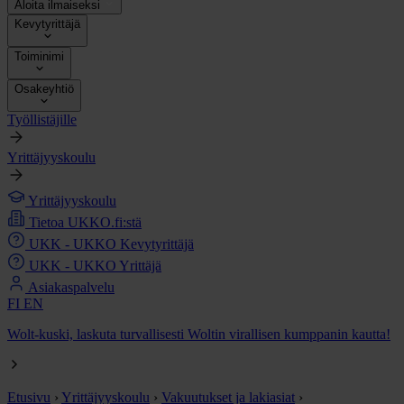
Aloita ilmaiseksi
Kevytyrittäjä
Toiminimi
Osakeyhtiö
Työllistäjille
Yrittäjyyskoulu
Yrittäjyyskoulu
Tietoa UKKO.fi:stä
UKK - UKKO Kevytyrittäjä
UKK - UKKO Yrittäjä
Asiakaspalvelu
FI
EN
Wolt-kuski, laskuta turvallisesti Woltin virallisen kumppanin kautta!
Etusivu
›
Yrittäjyyskoulu
›
Vakuutukset ja lakiasiat
›