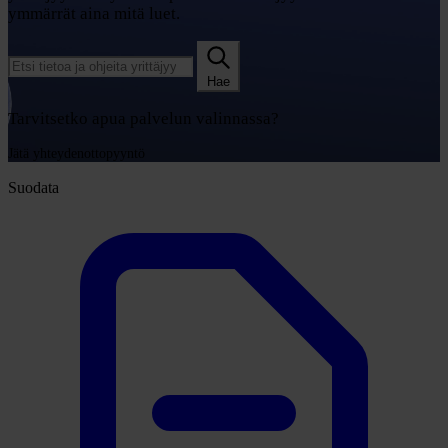
ymmärrät aina mitä luet.
Hae
Tarvitsetko apua palvelun valinnassa?
Jätä yhteydenottopyyntö
Suodata