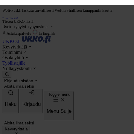
Lue lisää!
Tietoa UKKO.fi:stä
Usein kysytyt kysymykset
Asiakaspalvelu
In English
UKKO.fi
Kevytyrittäjä
Toiminimi
Osakeyhtiö
Työllistäjille
Yrittäjyyskoulu
Kirjaudu sisään
Aloita ilmaiseksi
Toggle menu
Haku
Kirjaudu
Menu
Sulje
Aloita ilmaiseksi
Kevytyrittäjä