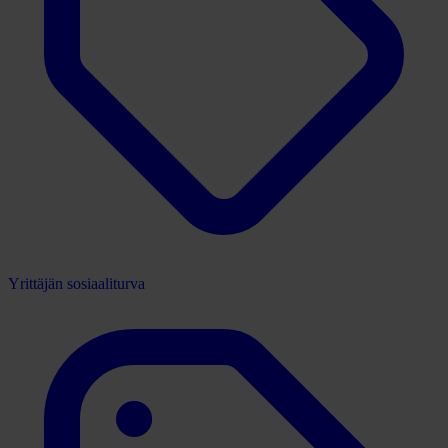
Yrittäjän sosiaaliturva