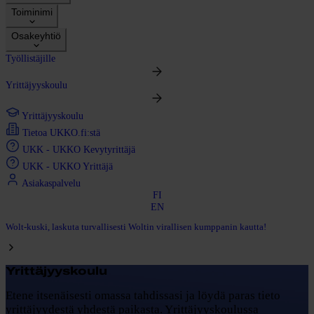
Toiminimi
Osakeyhtiö
Työllistäjille
Yrittäjyyskoulu
Yrittäjyyskoulu
Tietoa UKKO.fi:stä
UKK - UKKO Kevytyrittäjä
UKK - UKKO Yrittäjä
Asiakaspalvelu
FI
EN
Wolt-kuski, laskuta turvallisesti Woltin virallisen kumppanin kautta!
Yrittäjyyskoulu
Etene itsenäisesti omassa tahdissasi ja löydä paras tieto
yrittäjyydestä yhdestä paikasta. Yrittäjyyskoulussa