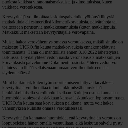
puolesta kaikista viranomaismaksuista ja -ilmoituksista, kuten
vaikkapa verotuksesta.
Kevytyrittäjä voi ilmoittaa laskutuspalvelulle työhönsä liittyviä
matkakuluja eli esimerkiksi kilometrikorvauksia, päivärahoja tai
tositteeseen perustuvia matkakustannuksia (kuten matkalippuja).
Matkakulut maksetaan kevytyrittäjälle verovapaina.
Muista hakea verovähennys omassa verotuksessa, mikäli sinulle on
maksettu UKKO.fin kautta matkakorvauksia ennakonpidätystä
toimittamatta. Tämä oli mahdollista ennen 3.10.2022 lähetetyissä
laskuissa. Löydät yhteenvedon näistä veronalaisista matkakulujen
korvauksista palvelumme Dokumentit-osiosta. Yhteenvedon voi
halutessaan liittää sellaisenaan omaan veroilmoitukseen sitä
täydennettäessä.
Muut hankinnat, kuten työn suorittamiseen liittyvät tarvikkeet,
kevytyrittäjä voi ilmoittaa tulonhankkimisvähennyksinä
henkilökohtaisella veroilmoituksellaan. Kulujen osuus kannattaa
huomioida sopiessasi asiakkaan kanssa laskutuksen loppusummasta.
UKKO.fin kautta saat korvauksen palkkana, mutta voit hakea
vähennyksen kuluista omassa verotuksessasi.
Kevytyrittäjän kannattaa huomioida, että kevytyrittäjän verotus on
loppupeleissä hänen omalla vastuullaan, eikä
laskutuspalvelu
pysty