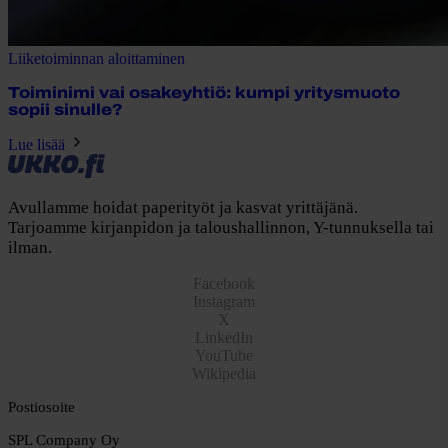
Liiketoiminnan aloittaminen
Toiminimi vai osakeyhtiö: kumpi yritysmuoto
sopii sinulle?
Lue lisää
Avullamme hoidat paperityöt ja kasvat yrittäjänä.
Tarjoamme kirjanpidon ja taloushallinnon, Y-tunnuksella tai
ilman.
Facebook
Instagram
X
LinkedIn
YouTube
Wikipedia
Postiosoite
SPL Company Oy