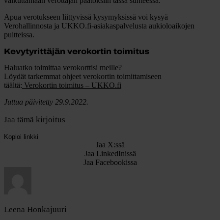
vaikuttamaan verottajan päätöksiin tässä suhteessa.
Apua verotukseen liittyvissä kysymyksissä voi kysyä
Verohallinnosta ja UKKO.fi-asiakaspalvelusta aukioloaikojen
puitteissa.
Kevytyrittäjän verokortin toimitus
Haluatko toimittaa verokorttisi meille?
Löydät tarkemmat ohjeet verokortin toimittamiseen
täältä:
Verokortin toimitus – UKKO.fi
Juttua päivitetty 29.9.2022.
Jaa tämä kirjoitus
Kopioi linkki
Jaa X:ssä
Jaa LinkedInissä
Jaa Facebookissa
Leena Honkajuuri