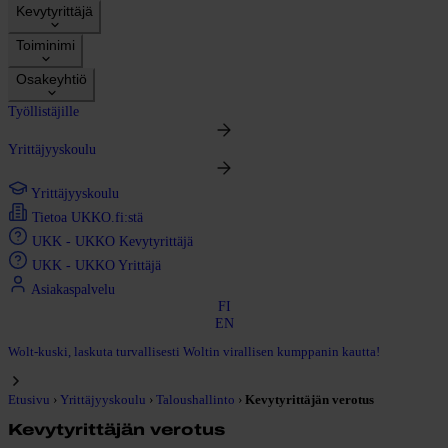
Kevytyrittäjä
Toiminimi
Osakeyhtiö
Työllistäjille
Yrittäjyyskoulu
Yrittäjyyskoulu
Tietoa UKKO.fi:stä
UKK - UKKO Kevytyrittäjä
UKK - UKKO Yrittäjä
Asiakaspalvelu
FI
EN
Wolt-kuski, laskuta turvallisesti Woltin virallisen kumppanin kautta!
›
›
›
Etusivu
Yrittäjyyskoulu
Taloushallinto
Kevytyrittäjän verotus
Kevytyrittäjän verotus