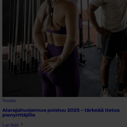
Verotus
Alarajahuojennus poistuu 2025 – tärkeää tietoa
pienyrittäjille
Lue lisää