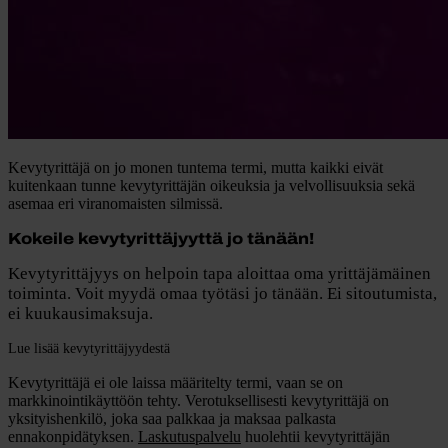
Kevytyrittäjä on jo monen tuntema termi, mutta kaikki eivät
kuitenkaan tunne kevytyrittäjän oikeuksia ja velvollisuuksia sekä
asemaa eri viranomaisten silmissä.
Kokeile kevytyrittäjyyttä jo tänään!
Kevytyrittäjyys on helpoin tapa aloittaa oma yrittäjämäinen
toiminta. Voit myydä omaa työtäsi jo tänään. Ei sitoutumista,
ei kuukausimaksuja.
Lue lisää kevytyrittäjyydestä
Kevytyrittäjä ei ole laissa määritelty termi, vaan se on
markkinointikäyttöön tehty. Verotuksellisesti kevytyrittäjä on
yksityishenkilö, joka saa palkkaa ja maksaa palkasta
ennakonpidätyksen.
Laskutuspalvelu
huolehtii kevytyrittäjän