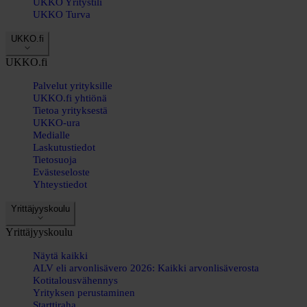
UKKO Yritystili
UKKO Turva
UKKO.fi
UKKO.fi
Palvelut yrityksille
UKKO.fi yhtiönä
Tietoa yrityksestä
UKKO-ura
Medialle
Laskutustiedot
Tietosuoja
Evästeseloste
Yhteystiedot
Yrittäjyyskoulu
Yrittäjyyskoulu
Näytä kaikki
ALV eli arvonlisävero 2026: Kaikki arvonlisäverosta
Kotitalousvähennys
Yrityksen perustaminen
Starttiraha