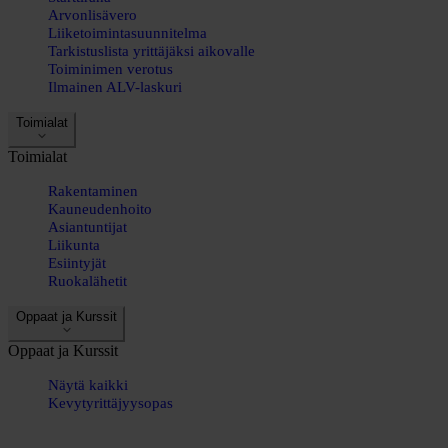
Arvonlisävero
Liiketoimintasuunnitelma
Tarkistuslista yrittäjäksi aikovalle
Toiminimen verotus
Ilmainen ALV-laskuri
Toimialat
Toimialat
Rakentaminen
Kauneudenhoito
Asiantuntijat
Liikunta
Esiintyjät
Ruokalähetit
Oppaat ja Kurssit
Oppaat ja Kurssit
Näytä kaikki
Kevytyrittäjyysopas