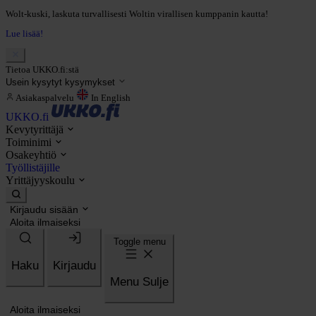
Wolt-kuski, laskuta turvallisesti Woltin virallisen kumppanin kautta!
Lue lisää!
Tietoa UKKO.fi:stä
Usein kysytyt kysymykset
Asiakaspalvelu
In English
UKKO.fi
Kevytyrittäjä
Toiminimi
Osakeyhtiö
Työllistäjille
Yrittäjyyskoulu
Kirjaudu sisään
Aloita ilmaiseksi
Toggle menu
Haku
Kirjaudu
Menu
Sulje
Aloita ilmaiseksi