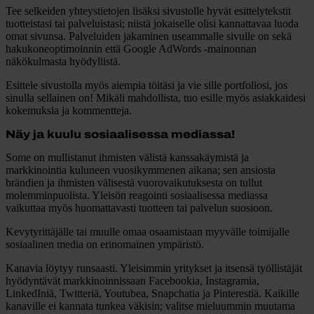
Tee selkeiden yhteystietojen lisäksi sivustolle hyvät esittelytekstit
tuotteistasi tai palveluistasi; niistä jokaiselle olisi kannattavaa luoda
omat sivunsa. Palveluiden jakaminen useammalle sivulle on sekä
hakukoneoptimoinnin että Google AdWords -mainonnan
näkökulmasta hyödyllistä.
Esittele sivustolla myös aiempia töitäsi ja vie sille portfoliosi, jos
sinulla sellainen on! Mikäli mahdollista, tuo esille myös asiakkaidesi
kokemuksia ja kommentteja.
Näy ja kuulu sosiaalisessa mediassa!
Some on mullistanut ihmisten välistä kanssakäymistä ja
markkinointia kuluneen vuosikymmenen aikana; sen ansiosta
brändien ja ihmisten välisestä vuorovaikutuksesta on tullut
molemminpuolista. Yleisön reagointi sosiaalisessa mediassa
vaikuttaa myös huomattavasti tuotteen tai palvelun suosioon.
Kevytyrittäjälle tai muulle omaa osaamistaan myyvälle toimijalle
sosiaalinen media on erinomainen ympäristö.
Kanavia löytyy runsaasti. Yleisimmin yritykset ja itsensä työllistäjät
hyödyntävät markkinoinnissaan Facebookia, Instagramia,
LinkedIniä, Twitteriä, Youtubea, Snapchatia ja Pinterestiä. Kaikille
kanaville ei kannata tunkea väkisin; valitse mieluummin muutama