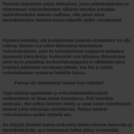
Nykyisin järjestetään paljon tilaisuuksia, joissa päätarkoituksena on
nimenomaan verkostoituminen; tällaisiin sinunkin kannattaa
mahdollisuuksien mukaan osallistua, sillä pääset niissä
mielenkiintoisten ihmisten kanssa juttusille melko vaivattomasti.
Huomioi kuitenkin, että kontaktivirran joukosta erottuminen voi olla
vaikeaa. Ihmiset ovat tulleet tilaisuuteen nimenomaan
verkostoituakseen, joten he todennäköisesti nappaavat mukaansa
kymmeniä yhteystietoja. Keskustelut ovat tällaisissa tilaisuuksissa
usein myös pinnallisia; keskustelukumppanisi ei välttämättä jaksa
keskittyä jutteluunne kovinkaan pitkään, kun hän jo pörrää
verkostoitumaan seuraavan henkilön kanssa.
Panosta siis mieluummin laatuun kuin määrään!
Alasi erilaisiin tapahtumiin ja verkostoitumistilaisuuksiin
osallistuminen on ilman muuta kannattavaa. Pidä kuitenkin
mielessäsi, ettei pelkkä ihmisten kättely ja oman nimen toisteleminen
monesti johda mihinkään merkittävään. Parhaat tulokset
verkostoinnissa saatkin olemalla aito.
Jos tiettyjen ihmisten kanssa keskustelu tuntuu erityisen mukavalta ja
mielenkiintoiselta, pyri tutustumaan heihin pintaa syvemmältä.