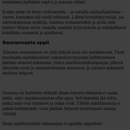
toimintaasi parhaiten sopiva ja panosta niihin!
Koska some on luotu verkostointia – ja samalla asiakashankintaa –
varten, kannattaa sitä tehdä rohkeasti. Lähetä kontaktipyyntöjä, jaa
mielenkiintoisia sisältöjä, osallistu keskusteluihin ja aloita niitä
itsekin! Muista myös vastailla saamiisi kysymyksiin ja mahdolliseen
kritiikkiin avoimesti ja asiallisesti.
Seurannasta oppii
Tulosten seuraaminen on yhtä tärkeää kuin itse markkinointi. Tästä
huolimatta markkinoinnin vaikutukset myynnin kehittymiseen
jätetään monesti tutkimatta; yhden markkinointikampanjan jälkeen
siirrytään usein jo suunnittelemaan seuraavaa, ja tulosten tarkastelu
unohtuu helposti.
Seuranta on kuitenkin tärkeää; ilman tulosten mittausta ei saada
tietää, onko markkinoinnista ollut apua. Selvittämättä jää sekin,
mitkä asiat ovat toimineet ja mitkä eivät. Tällöin markkinointia ei
päästä kehittämään, vaan jäädään helposti toistelemaan samoja
virheitä.
Ilman markkinoinnin mittaamista ei tapahdu oppimista!