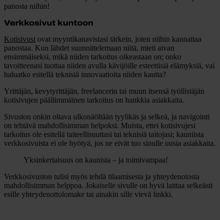
panosta niihin!
Verkkosivut kuntoon
Kotisivusi
ovat myyntikanavistasi tärkein, joten niihin kannattaa
panostaa. Kun lähdet suunnittelemaan niitä, mieti aivan
ensimmäiseksi, mikä niiden tarkoitus oikeastaan on; onko
tavoitteenasi tuottaa niiden avulla kävijöille esteettisiä elämyksiä, vai
haluatko esitellä teknisiä innovaatioita niiden kautta?
Yrittäjän, kevytyrittäjän, freelancerin tai muun itsensä työllistäjän
kotisivujen päällimmäinen tarkoitus on hankkia asiakkaita.
Sivuston onkin oltava ulkonäöltään tyylikäs ja selkeä, ja navigointi
on tehtävä mahdollisimman helpoksi. Muista, ettei kotisivujesi
tarkoitus ole esitellä taiteellisuuttasi tai teknisiä taitojasi; kauniista
verkkosivuista ei ole hyötyä, jos ne eivät tuo sinulle uusia asiakkaita.
Yksinkertaisuus on kaunista – ja toimivampaa!
Verkkosivuston tulisi myös tehdä tilaamisesta ja yhteydenotosta
mahdollisimman helppoa. Jokaiselle sivulle on hyvä laittaa selkeästi
esille yhteydenottolomake tai ainakin sille vievä linkki.