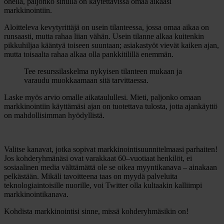
ohella, paljonko sinulla on käytettävissä omaa aikaasi
markkinointiin.
Aloitteleva kevytyrittäjä on usein tilanteessa, jossa omaa aikaa on
runsaasti, mutta rahaa liian vähän. Usein tilanne alkaa kuitenkin
pikkuhiljaa kääntyä toiseen suuntaan; asiakastyöt vievät kaiken ajan,
mutta toisaalta rahaa alkaa olla pankkitilillä enemmän.
Tee resurssilaskelma nykyisen tilanteen mukaan ja
varaudu muokkaamaan sitä tarvittaessa.
Laske myös arvio omalle aikataulullesi. Mieti, paljonko omaan
markkinointiin käyttämäsi ajan on tuotettava tulosta, jotta ajankäyttö
on mahdollisimman hyödyllistä.
Valitse
kanavat
, jotka sopivat markkinointisuunnitelmaasi parhaiten!
Jos kohderyhmänäsi ovat varakkaat 60–vuotiaat henkilöt, ei
sosiaalinen media välttämättä ole se oikea myyntikanava – ainakaan
pelkästään. Mikäli tavoitteena taas on myydä palveluita
teknologiaintoisille nuorille, voi Twitter olla kultaakin kalliimpi
markkinointikanava.
Kohdista markkinointisi sinne, missä kohderyhmäsikin on!