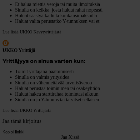
Et halua miettiä veroja tai muita ilmoituksia
Sinulla on keikka, josta haluat rahat nopeasti
Haluat säästyä kalliilta kuukausimaksuilta
Haluat valita perustatko Y-tunnuksen vai et
Lue lisää UKKO Kevytyrittäjästä
UKKO Yrittäjä
Yrittäjyys on sinua varten kun:
Toimit yrittäjänä päätoimisesti
Sinulla on valmis yritysidea
Sinulla on vähennettävää arvolisäveroa
Haluat perustaa toiminimen tai osakeyhtiön
Haluat hakea starttirahaa toimintasi alkuun
Sinulla on jo Y-tunnus tai tarvitset sellaisen
Lue lisää UKKO Yrittäjästä
Jaa tämä kirjoitus
Kopioi linkki
Jaa X:ssä