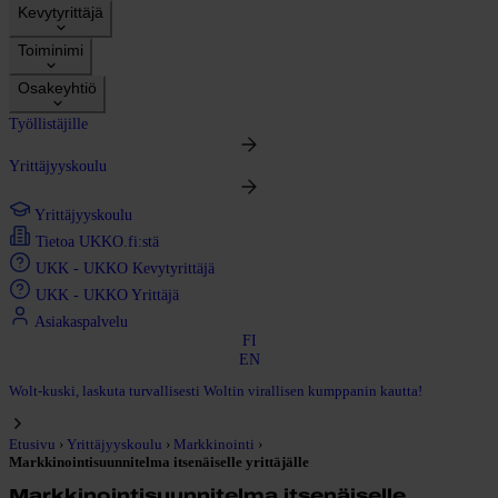
Kevytyrittäjä
Toiminimi
Osakeyhtiö
Työllistäjille
Yrittäjyyskoulu
Yrittäjyyskoulu
Tietoa UKKO.fi:stä
UKK - UKKO Kevytyrittäjä
UKK - UKKO Yrittäjä
Asiakaspalvelu
FI
EN
Wolt-kuski, laskuta turvallisesti Woltin virallisen kumppanin kautta!
›
›
›
Etusivu
Yrittäjyyskoulu
Markkinointi
Markkinointisuunnitelma itsenäiselle yrittäjälle
Markkinointisuunnitelma itsenäiselle