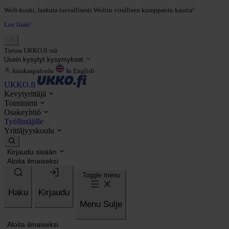
Wolt-kuski, laskuta turvallisesti Woltin virallisen kumppanin kautta!
Lue lisää!
Tietoa UKKO.fi:stä
Usein kysytyt kysymykset
Asiakaspalvelu
In English
UKKO.fi
Kevytyrittäjä
Toiminimi
Osakeyhtiö
Työllistäjille
Yrittäjyyskoulu
Kirjaudu sisään
Aloita ilmaiseksi
Toggle menu
Haku
Kirjaudu
Menu
Sulje
Aloita ilmaiseksi