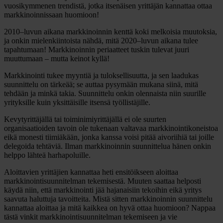
vuosikymmenen trendistä, jotka itsenäisen yrittäjän kannattaa ottaa
markkinoinnissaan huomioon!
2010–luvun aikana markkinoinnin kenttä koki melkoisia muutoksia,
ja onkin mielenkiintoista nähdä, mitä 2020–luvun aikana tulee
tapahtumaan! Markkinoinnin periaatteet tuskin tulevat juuri
muuttumaan – mutta keinot kyllä!
Markkinointi tukee myyntiä ja tuloksellisuutta, ja sen laadukas
suunnittelu on tärkeää; se auttaa pysymään mukana siinä, mitä
tehdään ja minkä takia. Suunnittelu onkin olennaista niin suurille
yrityksille kuin yksittäisille itsensä työllistäjille.
Kevytyrittäjällä tai toiminimiyrittäjällä ei ole suurten
organisaatioiden tavoin ole tukenaan valtavaa markkinointikoneistoa
eikä monesti tiimiäkään, jonka kanssa voisi pitää aivoriihiä tai joille
delegoida tehtäviä. Ilman markkinoinnin suunnittelua hänen onkin
helppo lähteä harhapoluille.
Aloittavien yrittäjien kannattaa heti ensitöikseen aloittaa
markkinointisuunnitelman tekemisestä. Muuten saattaa helposti
käydä niin, että markkinointi jää hajanaisiin tekoihin eikä yritys
saavuta haluttuja tavoitteita. Mistä sitten markkinoinnin suunnittelu
kannattaa aloittaa ja mitä kaikkea on hyvä ottaa huomioon? Nappaa
tästä vinkit markkinointisuunnitelman tekemiseen ja vie