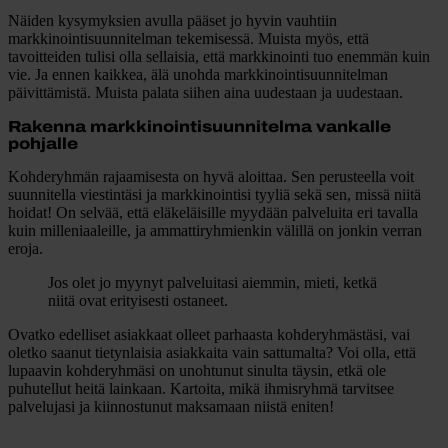
Näiden kysymyksien avulla pääset jo hyvin vauhtiin
markkinointisuunnitelman tekemisessä. Muista myös, että
tavoitteiden tulisi olla sellaisia, että markkinointi tuo enemmän kuin
vie. Ja ennen kaikkea, älä unohda markkinointisuunnitelman
päivittämistä. Muista palata siihen aina uudestaan ja uudestaan.
Rakenna markkinointisuunnitelma vankalle
pohjalle
Kohderyhmän rajaamisesta on hyvä aloittaa. Sen perusteella voit
suunnitella viestintäsi ja markkinointisi tyyliä sekä sen, missä niitä
hoidat! On selvää, että eläkeläisille myydään palveluita eri tavalla
kuin milleniaaleille, ja ammattiryhmienkin välillä on jonkin verran
eroja.
Jos olet jo myynyt palveluitasi aiemmin, mieti, ketkä
niitä ovat erityisesti ostaneet.
Ovatko edelliset asiakkaat olleet parhaasta kohderyhmästäsi, vai
oletko saanut tietynlaisia asiakkaita vain sattumalta? Voi olla, että
lupaavin kohderyhmäsi on unohtunut sinulta täysin, etkä ole
puhutellut heitä lainkaan. Kartoita, mikä ihmisryhmä tarvitsee
palvelujasi ja kiinnostunut maksamaan niistä eniten!