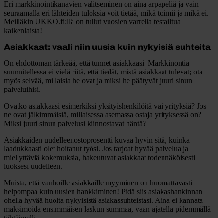
Eri markkinointikanavien valitseminen on aina arpapeliä ja vain
seuraamalla eri lähteiden tuloksia voit tietää, mikä toimii ja mikä ei.
Meilläkin UKKO.fi:llä on tullut vuosien varrella testailtua
kaikenlaista!
Asiakkaat: vaali niin uusia kuin nykyisiä suhteita
On ehdottoman tärkeää, että tunnet asiakkaasi. Markkinontia
suunnitellessa ei vielä riitä, että tiedät, mistä asiakkaat tulevat; ota
myös selvää, millaisia he ovat ja miksi he päätyvät juuri sinun
palveluihisi.
Ovatko asiakkaasi esimerkiksi yksityishenkilöitä vai yrityksiä? Jos
ne ovat jälkimmäisiä, millaisessa asemassa ostaja yrityksessä on?
Miksi juuri sinun palvelusi kiinnostavat häntä?
Asiakkaiden uudelleenostoprosentti kuvaa hyvin sitä, kuinka
laadukkaasti olet hoitanut työsi. Jos tarjoat hyvää palvelua ja
miellyttäviä kokemuksia, hakeutuvat asiakkaat todennäköisesti
luoksesi uudelleen.
Muista, että vanhoille asiakkaille myyminen on huomattavasti
helpompaa kuin uusien hankkiminen! Pidä siis asiakashankinnan
ohella hyvää huolta nykyisistä asiakassuhteistasi. Aina ei kannata
maksimoida ensimmäisen laskun summaa, vaan ajatella pidemmällä
tähtäimellä.