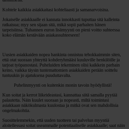
Kohtele kaikkia asiakkaitasi kohteliaasti ja samanarvoisina.
Jokaiselle asiakkaalle ei kannata innokkasti tuputtaa sitä kalleinta
ratkaisua; myy sen sijaan sitä, mikä sopii parhaiten hänen
tarpeisiinsa. Tuhannen euron lisämyynti on pieni voitto suhteessa
koko elämän kestävään asiakassuhteeseen!
Uusien asiakkaiden nopea hankinta onnistuu tehokkaimmin siten,
että otat suoraan yhteyttä kohderyhmääsi kuuluville henkilöille ja
tarjoat työpanostasi. Puheluiden tekeminen olisi kaikkein parhain
keino, vaikka täysin tuntemattomien asiakkaiden perään soittelu
tuntuukin jo ajatuksena puuduttavalta.
Puhelinmyynti on kuitenkin monin tavoin hyödyllistä!
Kun soitat ja kerrot liikeideastasi, kannattaa siitä samalla pyytää
palautetta. Näin kuulet suoraan ja nopeasti, miltä toimintasi
asiakkaan näkökulmasta kuulostaa ja mitkä ovat sen mahdollisia
ongelmakohtia.
Suosittelemmekin, että uuden tuotteen tai palvelun myyntiä
aloitellessasi soitat useammalle potentiaaliselle asiakkaalle; saat näin