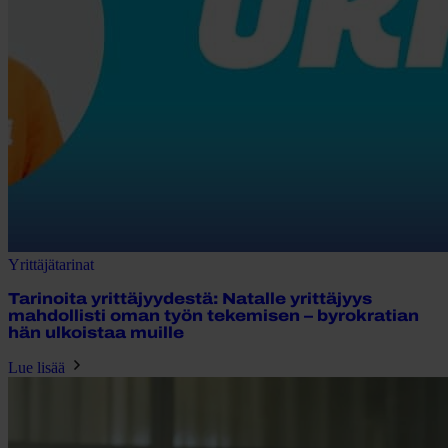
Yrittäjätarinat
Tarinoita yrittäjyydestä: Natalle yrittäjyys
mahdollisti oman työn tekemisen – byrokratian
hän ulkoistaa muille
Lue lisää