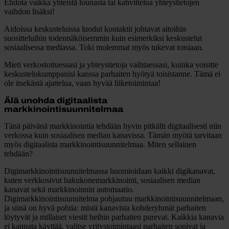
Ehdota vaikka yhteistä lounasta tai kahvittelua yhteystietojen
vaihdon lisäksi!
Aidoissa keskusteluissa luodut kontaktit johtavat aitoihin
suositteluihin todennäköisemmin kuin esimerkiksi keskustelut
sosiaalisessa mediassa. Toki molemmat myös tukevat toisiaan.
Mieti verkostoituessasi ja yhteystietoja vaihtaessasi, kuinka voisitte
keskustelukumppanisi kanssa parhaiten hyötyä toisistanne. Tämä ei
ole itsekästä ajattelua, vaan hyvää liiketoimintaa!
Älä unohda digitaalista
markkinointisuunnitelmaa
Tänä päivänä markkinointia tehdään hyvin pitkälti digitaalisesti niin
verkossa kuin sosiaalisen median kanavissa. Tämän myötä tarvitaan
myös digitaalista markkinointisuunnitelmaa. Miten sellainen
tehdään?
Digimarkkinointisuunnitelmassa huomioidaan kaikki digikanavat,
kuten verkkosivut hakukonemarkkinointi, sosiaalisen median
kanavat sekä markkinoinnin automaatio.
Digimarkkinointisuunnitelma pohjautuu markkinointisuunnitelmaan,
ja siinä on hyvä pohtia: mistä kanavista kohderyhmät parhaiten
löytyvät ja millaiset viestit heihin parhaiten purevat. Kaikkia kanavia
ei kannata käyttää, valitse yritystoimintaasi parhaiten sopivat ja