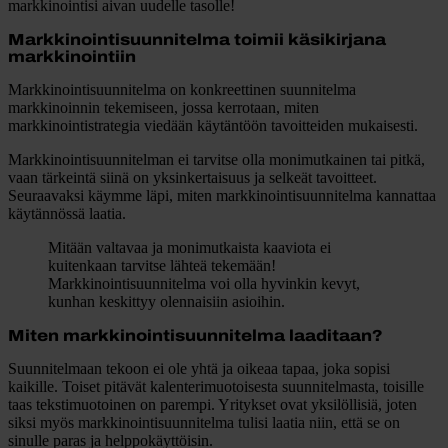
markkinointisi aivan uudelle tasolle!
Markkinointisuunnitelma toimii käsikirjana
markkinointiin
Markkinointisuunnitelma on konkreettinen suunnitelma
markkinoinnin tekemiseen, jossa kerrotaan, miten
markkinointistrategia viedään käytäntöön tavoitteiden mukaisesti.
Markkinointisuunnitelman ei tarvitse olla monimutkainen tai pitkä,
vaan tärkeintä siinä on yksinkertaisuus ja selkeät tavoitteet.
Seuraavaksi käymme läpi, miten markkinointisuunnitelma kannattaa
käytännössä laatia.
Mitään valtavaa ja monimutkaista kaaviota ei
kuitenkaan tarvitse lähteä tekemään!
Markkinointisuunnitelma voi olla hyvinkin kevyt,
kunhan keskittyy olennaisiin asioihin.
Miten markkinointisuunnitelma laaditaan?
Suunnitelmaan tekoon ei ole yhtä ja oikeaa tapaa, joka sopisi
kaikille. Toiset pitävät kalenterimuotoisesta suunnitelmasta, toisille
taas tekstimuotoinen on parempi. Yritykset ovat yksilöllisiä, joten
siksi myös markkinointisuunnitelma tulisi laatia niin, että se on
sinulle paras ja helppokäyttöisin.