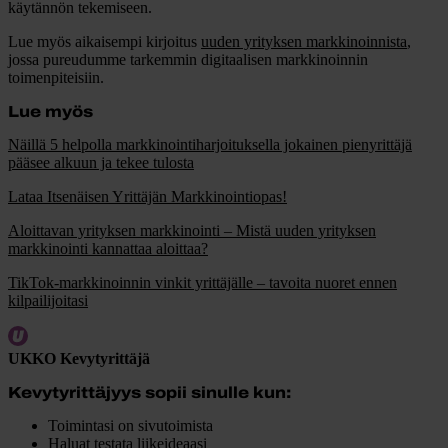
käytännön tekemiseen.
Lue myös aikaisempi kirjoitus
uuden yrityksen markkinoinnista
,
jossa pureudumme tarkemmin digitaalisen markkinoinnin
toimenpiteisiin.
Lue myös
Näillä 5 helpolla markkinointiharjoituksella jokainen pienyrittäjä
pääsee alkuun ja tekee tulosta
Lataa Itsenäisen Yrittäjän Markkinointiopas!
Aloittavan yrityksen markkinointi – Mistä uuden yrityksen
markkinointi kannattaa aloittaa?
TikTok-markkinoinnin vinkit yrittäjälle – tavoita nuoret ennen
kilpailijoitasi
UKKO Kevytyrittäjä
Kevytyrittäjyys sopii sinulle kun:
Toimintasi on sivutoimista
Haluat testata liikeideaasi