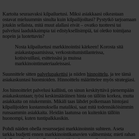
Kartoita seuraavaksi
kilpailuetusi
. Miksi asiakkaasi oikeastaan
ostavat mieluummin sinulta kuin kilpailijoiltasi? Pystytkö tarjoamaan
jotakin sellaista, mitä muut alallasi eivät – ovatko tuotteesi tai
palvelusi laadukkaimpia tai edistyksellisimpiä, tai oletko toimijana
nopein ja luotettavin?
Nosta kilpailuetusi markkinointisi kärkeen! Korosta sitä
asiakastapaamisissa, verkostoitumistilanteissa,
kotisivuillasi, esitteissäsi ja muissa
markkinointimateriaaleissasi.
Suunnittele sitten
palvelupakettisi
ja niiden
hinnoittelu
, ja tee tämä
asiakaskuntasi huomioiden. Hinnoittelu määrittelee myös strategiasi.
Jos hinnoittelet palvelusi kalliisti, on sinun keskityttävä pienempään
asiakaskuntaan; työsi keskimääräinen hinta on tällöin korkea, mutta
asiakkaita on niukemmin. Mikäli taas lähdet polkemaan hintojasi
kilpailijoiden kustannuksella mataliksi, saat mitä todennäköisimmin
runsaammin asiakkaita. Heidän laatunsa on kuitenkin tällöin
huonompi, kuten tuntipalkkasikin.
Pohdi näiden ohella resurssejasi markkinoinnin suhteen. Aseta
tarkka
budjetti
ennen markkinointikanavien valitsemista; mieti rahan