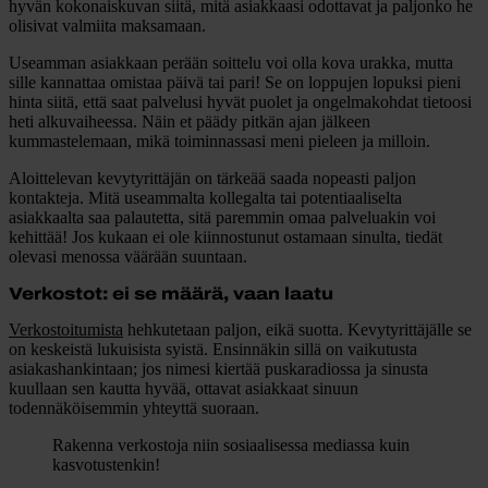
hyvän kokonaiskuvan siitä, mitä asiakkaasi odottavat ja paljonko he
olisivat valmiita maksamaan.
Useamman asiakkaan perään soittelu voi olla kova urakka, mutta
sille kannattaa omistaa päivä tai pari! Se on loppujen lopuksi pieni
hinta siitä, että saat palvelusi hyvät puolet ja ongelmakohdat tietoosi
heti alkuvaiheessa. Näin et päädy pitkän ajan jälkeen
kummastelemaan, mikä toiminnassasi meni pieleen ja milloin.
Aloittelevan kevytyrittäjän on tärkeää saada nopeasti paljon
kontakteja. Mitä useammalta kollegalta tai potentiaaliselta
asiakkaalta saa palautetta, sitä paremmin omaa palveluakin voi
kehittää! Jos kukaan ei ole kiinnostunut ostamaan sinulta, tiedät
olevasi menossa väärään suuntaan.
Verkostot: ei se määrä, vaan laatu
Verkostoitumista
hehkutetaan paljon, eikä suotta. Kevytyrittäjälle se
on keskeistä lukuisista syistä. Ensinnäkin sillä on vaikutusta
asiakashankintaan; jos nimesi kiertää puskaradiossa ja sinusta
kuullaan sen kautta hyvää, ottavat asiakkaat sinuun
todennäköisemmin yhteyttä suoraan.
Rakenna verkostoja niin sosiaalisessa mediassa kuin
kasvotustenkin!