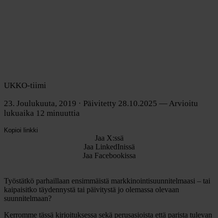
UKKO-tiimi
23. Joulukuuta, 2019
· Päivitetty 28.10.2025
— Arvioitu
lukuaika 12 minuuttia
Kopioi linkki
Jaa X:ssä
Jaa LinkedInissä
Jaa Facebookissa
Työstätkö parhaillaan ensimmäistä markkinointisuunnitelmaasi – tai
kaipaisitko täydennystä tai päivitystä jo olemassa olevaan
suunnitelmaan?
Kerromme tässä kirjoituksessa sekä perusasioista että parista tulevan