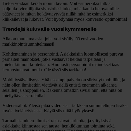
Tietoa voidaan kerätä monin tavoin. Voit esimerkiksi tutkia,
paljonko vierailijoita sivustollesi tulee, mitä kautta he ovat niille
päätyneet ja miten he käyttäytyvät niillä; mitä he esimerkiksi
klikkailevat ja lukevat. Voit hyödyntää myös konversio-optimointia!
Trendejä kuluvalle vuosikymmenelle
Alla on muutama asia, joita voit sisällyttää ensi vuoden
markkinointisuunnitelmaasi!
Kohdentaminen ja personointi.
Asiakkaisiin luonnollisesti purevat
parhaiten mainokset, jotka vastaavat heidän tarpeitaan ja
mielenkiinnon kohteitaan. Huonosti personoidut mainokset taas
hermostuttavat monia. Ole tässä siis tarkkana!
Mobiiliystävällisyys
. Yhä useampi palvelu on siirtynyt mobiiliin, ja
näin ollen ihmisetkin viettävät siellä entistä enemmän aikaansa
selaillen ja shoppaillen. Rakenna omatkin sivusi niin, että niitä on
miellyttävää scrollailla!
Videosisällöt.
Yleisö pitää videoista – tarkkaan suunniteltujen lisäksi
myös livelähetyksistä. Käytä siis niitä hyödyksesi!
Tarinallistaminen.
Ihmiset rakastavat tarinoita, ja yrityksissä
asiakkaita kiinnostaa sen tausta, henkilökunnan toiminta sekä