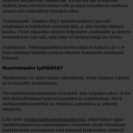
toimiston arkipäiväiset tapahtumat. Hyödynnä tätä tuottaessasi
sisältöä; nosta yrityksesi tarina esille ja näytä sosiaalisessa mediassa
omaasi sekä mahdollisen tiimisikin arkea
Testimoniaalit.
Tämäkin liittyy tarinallistamiseen; tuo esiin
asiakkaitasi ja mahdollisia työntekijöitäsi, ja anna heidän äänensä
kuulua. Yleisö vakuuttuu monesti helpommin asiakkaiden ja alaisten
kertomuksista kuin siitä, mitä johto tai yksityisyrittäjä itse kertoo.
Autenttisuus.
Vaikuttajamarkkinoinnissa tämä on kaiken a ja o; se
lisää toimintasi läpinäkyvyyttä ja ihmisten luottamusta toimintaasi
kohtaan!
Kuulostaako työläältä?
Markkinointi voi aluksi tuntua vaikeahkolta, mutta loppujen lopuksi
se on hyvinkin yksinkertaista.
Ota markkinointisuunnitelma työkaluksi, joka helpottaa arkea, eli tee
siitä mahdollisimman helposti käytettävä ja konkreettinen. Hyvä
markkinointisuunnitelma on mitattava, mukautuva ja selkeästi
määritelty.
Liity myös
verkkomarkkinointikurssillemme
, mikäli haluat oppia
markkinoimaan kuin ammattilainen! Annamme sinulle katsauksen
markkinoinnin perusasioista sekä runsaasti konkreettisia vinkkejä