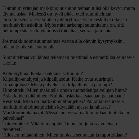
Toiminimiyrittäjän markkinointisuunnitelman tulisi olla kevyt, mutta
täynnä asiaa. Mielessä on hyvä pitää, ettei suunnitelman
tarkoituksena ole vakuuttaa johtoryhmää vaan keskittyä oikeasti
merkittäviin asioihin. Myös mitä tarkempi suunnitelma on, sitä
helpompi sitä on käytännössä toteuttaa, seurata ja mitata.
Jos markkinointisuunnitelmaa vastaa alla oleviin kysymyksiin,
ollaan jo oikealla suunnalla.
Suunnitelmaa voi lähteä tekemään miettimällä esimerkiksi seuraavia
asioita:
Kohderyhmä
: Keitä asiakkaisiisi kuuluu?
Kilpailija-analyysi ja kilpailijaedut
: Ketkä ovat suurimpia
kilpailijoitasi? Miksi palvelusi on kilpailijoitasi parempi?
Hinnoittelu
: Miten määritellä omien tuotteiden/palvelujen hinta?
Asiakkaiden pitäminen
: Kuinka asiakkaat saadaan palaamaan?
Resurssit
: Mikä on markkinointibudjettisi? Paljonko resursseja
markkinointitoimenpiteisiin käytetään ajassa ja rahassa?
Markkinointikanavat
: Missä kanavissa markkinoidaan tuotetta tai
palveluasi?
Toimenpiteet
: Mitä toimenpiteitä tehdään, jotta saavutetaan
tavoitteet?
Tulosten mittaaminen
: Miten tuloksia seurataan ja raportoidaan?