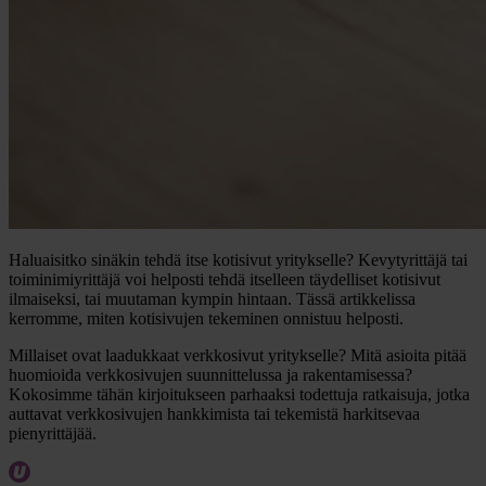
Haluaisitko sinäkin tehdä itse kotisivut yritykselle? Kevytyrittäjä tai
toiminimiyrittäjä voi helposti tehdä itselleen täydelliset kotisivut
ilmaiseksi, tai muutaman kympin hintaan. Tässä artikkelissa
kerromme, miten kotisivujen tekeminen onnistuu helposti.
Millaiset ovat laadukkaat verkkosivut yritykselle? Mitä asioita pitää
huomioida verkkosivujen suunnittelussa ja rakentamisessa?
Kokosimme tähän kirjoitukseen parhaaksi todettuja ratkaisuja, jotka
auttavat verkkosivujen hankkimista tai tekemistä harkitsevaa
pienyrittäjää.