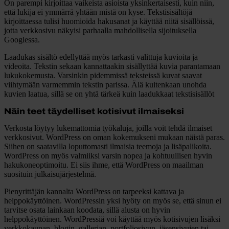
On parempi kirjoittaa vaikeista asioista yksinkertaisesti, kuin niin,
että lukija ei ymmärrä yhtään mistä on kyse. Tekstisisältöjä
kirjoittaessa tulisi huomioida hakusanat ja käyttää niitä sisällöissä,
jotta verkkosivu näkyisi parhaalla mahdollisella sijoituksella
Googlessa.
Laadukas sisältö edellyttää myös tarkasti valittuja kuvioita ja
videoita. Tekstin sekaan kannattaakin sisällyttää kuvia parantamaan
lukukokemusta. Varsinkin pidemmissä teksteissä kuvat saavat
viihtymään varmemmin tekstin parissa. Älä kuitenkaan unohda
kuvien laatua, sillä se on yhtä tärkeä kuin laadukkaat tekstisisällöt
Näin teet täydelliset kotisivut ilmaiseksi
Verkosta löytyy lukemattomia työkaluja, joilla voit tehdä ilmaiset
verkkosivut. WordPress on oman kokemukseni mukaan näistä paras.
Siihen on saatavilla loputtomasti ilmaisia teemoja ja lisäpalikoita.
WordPress on myös valmiiksi varsin nopea ja kohtuullisen hyvin
hakukoneoptimoitu. Ei siis ihme, että WordPress on maailman
suosituin julkaisujärjestelmä.
Pienyrittäjän kannalta WordPress on tarpeeksi kattava ja
helppokäyttöinen. WordPressin yksi hyöty on myös se, että sinun ei
tarvitse osata lainkaan koodata, sillä alusta on hyvin
helppokäyttöinen. WordPressiä voi käyttää myös kotisivujen lisäksi
verkkokaupan, blogin, gallerian, portfoliosivun, jäsensivujen tai