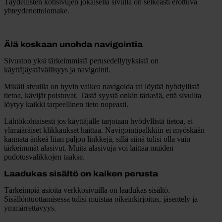
Täydellisten kotisivujen jokaisella sivulla on selkeästi erottuva
yhteydenottolomake.
Älä koskaan unohda navigointia
Sivuston yksi tärkeimmistä perusedellytyksistä on
käyttäjäystävällisyys ja navigointi.
Mikäli sivuilla on hyvin vaikea navigoida tai löytää hyödyllistä
tietoa, kävijät poistuvat.
Tästä syystä onkin tärkeää, että sivuilta
löytyy kaikki tarpeellinen tieto nopeasti.
Lähtökohtaisesti jos käyttäjälle tarjotaan hyödyllistä tietoa, ei
ylimääräiset klikkaukset haittaa. Navigointipalkkiin ei myöskään
kannata änkeä liian paljon linkkejä, sillä siinä tulisi olla vain
tärkeimmät alasivut. Muita alasivuja voi laittaa muiden
pudotusvalikkojen taakse.
Laadukas sisältö on kaiken perusta
Tärkeimpiä asioita verkkosivuilla on laadukas sisältö.
Sisällöntuottamisessa tulisi muistaa oikeinkirjoitus, jäsentely ja
ymmärrettävyys.