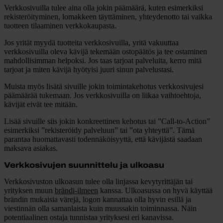
Verkkosivuilla tulee aina olla jokin päämäärä, kuten esimerkiksi
rekisteröityminen, lomakkeen täyttäminen, yhteydenotto tai vaikka
tuotteen tilaaminen verkkokaupasta.
Jos yrität myydä tuotteita verkkosivuilla, yritä vakuuttaa
verkkosivuilla oleva kävijä tekemään ostopäätös ja tee ostaminen
mahdollisimman helpoksi. Jos taas tarjoat palveluita, kerro mitä
tarjoat ja miten kävijä hyötyisi juuri sinun palvelustasi.
Muista myös lisätä sivuille jokin toimintakehotus verkkosivujesi
päämäärää tukemaan. Jos verkkosivuilla on liikaa vaihtoehtoja,
kävijät eivät tee mitään.
Lisää sivuille siis
jokin konkreettinen kehotus tai ”Call-to-Action”
esimerkiksi ”rekisteröidy palveluun” tai ”ota yhteyttä”. Tämä
parantaa huomattavasti todennäköisyyttä, että kävijästä saadaan
maksava asiakas.
Verkkosivujen suunnittelu ja ulkoasu
Verkkosivuston ulkoasun tulee olla linjassa kevytyrittäjän tai
yrityksen muun
brändi-ilmeen
kanssa. Ulkoasussa on hyvä käyttää
brändin mukaisia värejä, logon kannattaa olla hyvin esillä ja
viestinnän olla samanlaista kuin muussakin toiminnassa. Näin
potentiaalinen ostaja tunnistaa yrityksesi eri kanavissa.