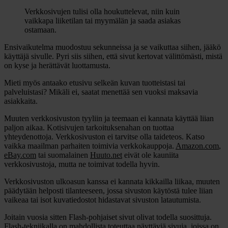
Verkkosivujen tulisi olla houkuttelevat, niin kuin
vaikkapa liiketilan tai myymälän ja saada asiakas
ostamaan.
Ensivaikutelma muodostuu sekunneissa ja se vaikuttaa siihen, jääkö
käyttäjä sivulle. Pyri siis siihen, että sivut kertovat välittömästi, mistä
on kyse ja herättävät luottamusta.
Mieti myös antaako etusivu selkeän kuvan tuotteistasi tai
palveluistasi? Mikäli ei, saatat menettää sen vuoksi maksavia
asiakkaita.
Muuten verkkosivuston tyyliin ja teemaan ei kannata käyttää liian
paljon aikaa. Kotisivujen tarkoituksenahan on tuottaa
yhteydenottoja. Verkkosivuston ei tarvitse olla taideteos. Katso
vaikka maailman parhaiten toimivia verkkokauppoja.
Amazon.com
,
eBay.com
tai suomalainen
Huuto.net
eivät ole kauniita
verkkosivustoja, mutta ne toimivat todella hyvin.
Verkkosivuston ulkoasun kanssa ei kannata kikkailla liikaa, muuten
päädytään helposti tilanteeseen, jossa sivuston käytöstä tulee liian
vaikeaa tai isot kuvatiedostot hidastavat sivuston latautumista.
Joitain vuosia sitten Flash-pohjaiset sivut olivat todella suosittuja.
Flash-tekniikalla on mahdollista toteuttaa näyttäviä sivuja, joissa on