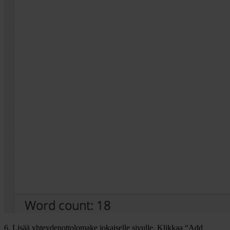
6. Lisää yhteydenottolomake jokaiselle sivulle. Klikkaa “Add