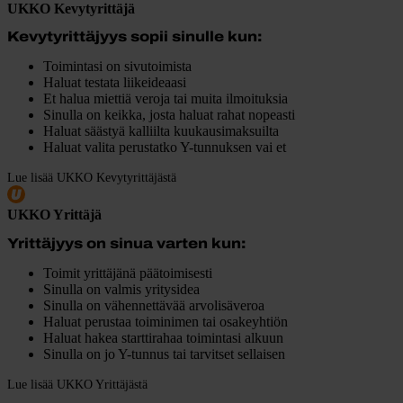
UKKO Kevytyrittäjä
Kevytyrittäjyys sopii sinulle kun:
Toimintasi on sivutoimista
Haluat testata liikeideaasi
Et halua miettiä veroja tai muita ilmoituksia
Sinulla on keikka, josta haluat rahat nopeasti
Haluat säästyä kalliilta kuukausimaksuilta
Haluat valita perustatko Y-tunnuksen vai et
Lue lisää UKKO Kevytyrittäjästä
UKKO Yrittäjä
Yrittäjyys on sinua varten kun:
Toimit yrittäjänä päätoimisesti
Sinulla on valmis yritysidea
Sinulla on vähennettävää arvolisäveroa
Haluat perustaa toiminimen tai osakeyhtiön
Haluat hakea starttirahaa toimintasi alkuun
Sinulla on jo Y-tunnus tai tarvitset sellaisen
Lue lisää UKKO Yrittäjästä