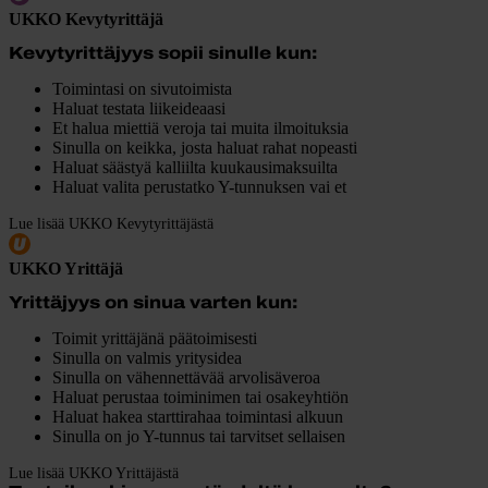
UKKO Kevytyrittäjä
Kevytyrittäjyys sopii sinulle kun:
Toimintasi on sivutoimista
Haluat testata liikeideaasi
Et halua miettiä veroja tai muita ilmoituksia
Sinulla on keikka, josta haluat rahat nopeasti
Haluat säästyä kalliilta kuukausimaksuilta
Haluat valita perustatko Y-tunnuksen vai et
Lue lisää UKKO Kevytyrittäjästä
UKKO Yrittäjä
Yrittäjyys on sinua varten kun:
Toimit yrittäjänä päätoimisesti
Sinulla on valmis yritysidea
Sinulla on vähennettävää arvolisäveroa
Haluat perustaa toiminimen tai osakeyhtiön
Haluat hakea starttirahaa toimintasi alkuun
Sinulla on jo Y-tunnus tai tarvitset sellaisen
Lue lisää UKKO Yrittäjästä