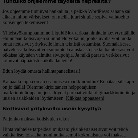
Tuntuiko ohjeemme täydeltä heprealta?
Jos ohjeemme tuntuivat hankalilta ja pelkkä WordPress-sanana sai
aikaan inhon väristykset, on meillä juuri sinulle sopiva vaihtoehto
kotisivujen tekemiseen!
Yhteistyökumppanimme
LiquidBlox
tarjoaa nimittäin kevytyrittäjille
etuhintaan kotisivujen suunnittelutyökalun, jonka avulla voit luoda
omat nettisivut yritykselle ilman teknistä osaamista. Suomalaisessa
palvelussa kotisivut voi suunnitella alusta asti itse tai halutessasi voit
oikaista käyttäen valmiita sivupohjia. Ja mikä parasta verkkosivut
toimivat näppärästi kaikilla laitteilla!
Edun löydät
omasta hallintapaneelistasi
!
Kaipaatko apua oman osaamisesi markkinointiin?
Ei hätää, sillä apu
on jo täällä! Olemme kirjoittaneet helppotajuisen
markkinointioppaan, josta löydät parhaat vinkit digimarkkinointiin ja
uusien asiakkaiden löytämiseen.
Klikkaa oppaaseen!
Nettisivut yritykselle: usein kysyttyä
Paljonko maksaa kotisivujen teko?
Hinta vaihtelee tarpeidesi mukaan: yksinkertaiset sivut voit tehdä
vaikka itse, toisaalta monimutkaisempi kokonaisuus voi maksaa