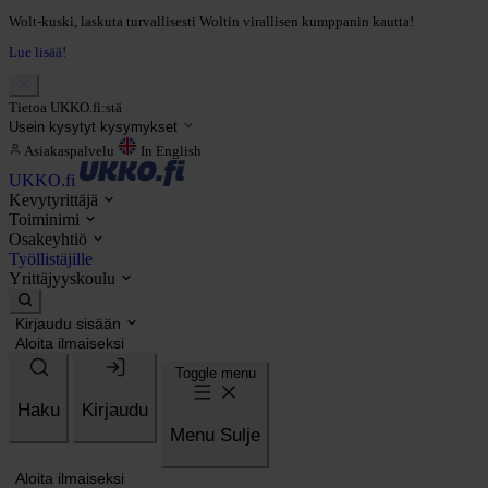
Wolt-kuski, laskuta turvallisesti Woltin virallisen kumppanin kautta!
Lue lisää!
Tietoa UKKO.fi:stä
Usein kysytyt kysymykset
Asiakaspalvelu
In English
UKKO.fi
Kevytyrittäjä
Toiminimi
Osakeyhtiö
Työllistäjille
Yrittäjyyskoulu
Kirjaudu sisään
Aloita ilmaiseksi
Toggle menu
Haku
Kirjaudu
Menu
Sulje
Aloita ilmaiseksi