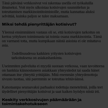
Tänä päivänä verkkosivut voi rakentaa useilla eri työkaluilla
ilmaiseksi. Voit myös ulkoistaa kotisivujen suunnittelun ja
toteuttamisen markkinointitoimistoille, mutta kannattaa aluksi
selvittää, kuinka paljon se tulee maksamaan.
Miksi tehdä pienyrittäjän kotisivut?
Yleensä ensimmäinen vastaus oli se, että kotisivujen tarkoitus on
kertoa yrityksen toiminnasta tai toimia osana markkinointia. Tämä
on varmasti totta, mutta kumpikaan näistä asioista ei ole mitattava
asia.
Todellisuudessa kaikkien yritysten kotisivujen
tarkoituksena on asiakashankinta.
Useimmiten palveluita ei myydä suoraan verkossa, vaan tavoitteena
on hankkia kiinnostuneen asiakkaan yhteystiedot tai saada hänet
ottamaan itse yhteyttä yrittäjään. Mitä enemmän yhteydenottoja
sivusto tuottaa, sitä paremmin se toteuttaa tehtäväänsä.
Katsotaanpa seuraavaksi parhaaksi todettuja menetelmiä, joilla teet
täydelliset pienyrittäjän kotisivut ja saat kaiken hyödyn niistä irti.
Keskity verkkosivujen päämäärään ja
toimintakehotukseen