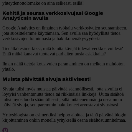
yhteydenottolomake on aina selkeästi esillä!
Kehitä ja seuraa verkkosivujasi Google
Analyticsin avulla
Google Analytics on ilmainen työkalu verkkosivujen seuraamiseen,
jota suosittelemme käyttämään. Sen avulla saa hyödyllistä tietoa
verkkosivujen toiminnasta ja hakukonenäkyvyydestä.
Tiedätkö esimerkiksi, mitä kautta kävijät tulevat verkkosivuillesi?
Entä mitkä kanavat tuottavat parhaiten uusia asiakkaita?
Ilman näitä tietoja kotisivujen parantaminen on melkein mahdoton
yhtälö.
Muista päivittää sivuja aktiivisesti
Sivuja tulisi myös muistaa päivittää säännöllisesti, jotta sivuilta ei
löytyisi vanhentunutta tietoa tai rikkinäisiä linkkejä. Uutta sisältöä
tulisi myös luoda säännöllisesti, sillä mitä enemmän ja useammin
päivität sivuja, sen paremmin hakukoneet arvostavat sivustoasi.
Yritysblogista on esimerkiksi helppo aloittaa ja tänä päivänä blogin
kirjoittaminen onkin monella yrityksellä osana sisältösuunnitelmaa.