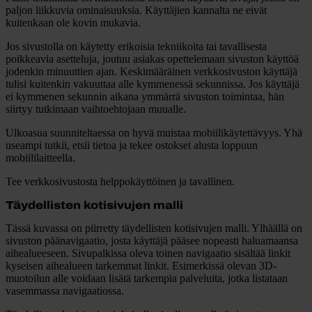
paljon liikkuvia ominaisuuksia. Käyttäjien kannalta ne eivät
kuitenkaan ole kovin mukavia.
Jos sivustolla on käytetty erikoisia tekniikoita tai tavallisesta
poikkeavia asetteluja, joutuu asiakas opettelemaan sivuston käyttöä
jodenkin minuuttien ajan.
Keskimääräinen verkkosivuston käyttäjä
tulisi kuitenkin vakuuttaa alle kymmenessä sekunnissa.
Jos käyttäjä
ei kymmenen sekunnin aikana ymmärrä sivuston toimintaa, hän
siirtyy tutkimaan vaihtoehtojaan muualle.
Ulkoasua suunniteltaessa on hyvä muistaa mobiilikäytettävyys. Yhä
useampi tutkii, etsii tietoa ja tekee ostokset alusta loppuun
mobiililaitteella.
Tee verkkosivustosta helppokäyttöinen ja tavallinen.
Täydellisten kotisivujen malli
Tässä kuvassa on piirretty täydellisten kotisivujen malli. Ylhäällä on
sivuston päänavigaatio, josta käyttäjä pääsee nopeasti haluamaansa
aihealueeseen. Sivupalkissa oleva toinen navigaatio sisältää linkit
kyseisen aihealueen tarkemmat linkit. Esimerkissä olevan 3D-
muotoilun alle voidaan lisätä tarkempia palveluita, jotka listataan
vasemmassa navigaatiossa.