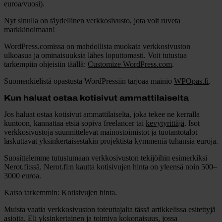
euroa/vuosi).
Nyt sinulla on täydellinen verkkosivusto, jota voit ruveta
markkinoimaan!
WordPress.comissa on mahdollista muokata verkkosivuston
ulkoasua ja ominaisuuksia lähes loputtomasti. Voit tutustua
tarkempiin ohjeisiin täällä:
Customize WordPress.com
.
Suomenkielistä opastusta WordPressiin tarjoaa mainio
WPOpas.fi
.
Kun haluat ostaa kotisivut ammattilaiselta
Jos haluat ostaa kotisivut ammattilaiselta, joka tekee ne kerralla
kuntoon, kannattaa etsiä sopiva freelancer tai
kevytyrittäjä
. Isot
verkkosivustoja suunnittelevat mainostoimistot ja tuotantotalot
laskuttavat yksinkertaisestakin projektista kymmeniä tuhansia euroja.
Suosittelemme tutustumaan verkkosivuston tekijöihin esimerkiksi
Nerot.fi:ssä. Nerot.fi:n kautta kotisivujen hinta on yleensä noin 500–
3000 euroa.
Katso tarkemmin:
Kotisivujen hinta
.
Muista vaatia verkkosivuston toteuttajalta tässä artikkelissa esitettyjä
asioita. Eli yksinkertainen ja toimiva kokonaisuus, jossa