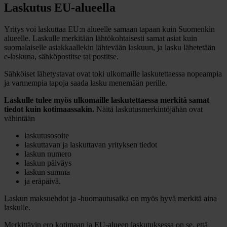
Laskutus EU-alueella
Yritys voi laskuttaa EU:n alueelle samaan tapaan kuin Suomenkin
alueelle. Laskulle merkitään lähtökohtaisesti samat asiat kuin
suomalaiselle asiakkaallekin lähtevään laskuun, ja lasku lähetetään
e-laskuna, sähköpostitse tai postitse.
Sähköiset lähetystavat ovat toki ulkomaille laskutettaessa nopeampia
ja varmempia tapoja saada lasku menemään perille.
Laskulle tulee myös ulkomaille laskutettaessa merkitä samat
tiedot kuin kotimaassakin.
Näitä laskutusmerkintöjähän ovat
vähintään
laskutusosoite
laskuttavan ja laskuttavan yrityksen tiedot
laskun numero
laskun päiväys
laskun summa
ja eräpäivä.
Laskun maksuehdot ja -huomautusaika on myös hyvä merkitä aina
laskulle.
Merkittävin ero kotimaan ja EU-alueen laskutuksessa on se, että