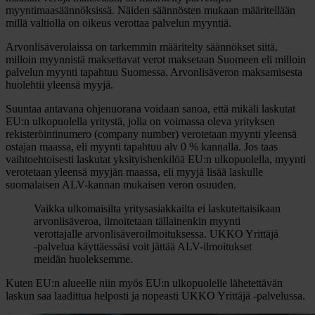
myyntimaasäännöksissä. Näiden säännösten mukaan määritellään
millä valtiolla on oikeus verottaa palvelun myyntiä.
Arvonlisäverolaissa on tarkemmin määritelty säännökset siitä,
milloin myynnistä maksettavat verot maksetaan Suomeen eli milloin
palvelun myynti tapahtuu Suomessa. Arvonlisäveron maksamisesta
huolehtii yleensä myyjä.
Suuntaa antavana ohjenuorana voidaan sanoa, että mikäli laskutat
EU:n ulkopuolella yritystä, jolla on voimassa oleva yrityksen
rekisteröintinumero (company number) verotetaan myynti yleensä
ostajan maassa, eli myynti tapahtuu alv 0 % kannalla. Jos taas
vaihtoehtoisesti laskutat yksityishenkilöä EU:n ulkopuolella, myynti
verotetaan yleensä myyjän maassa, eli myyjä lisää laskulle
suomalaisen ALV-kannan mukaisen veron osuuden.
Vaikka ulkomaisilta yritysasiakkailta ei laskutettaisikaan
arvonlisäveroa, ilmoitetaan tällainenkin myynti
verottajalle arvonlisäveroilmoituksessa. UKKO Yrittäjä
-palvelua käyttäessäsi voit jättää ALV-ilmoitukset
meidän huoleksemme.
Kuten EU:n alueelle niin myös EU:n ulkopuolelle lähetettävän
laskun saa laadittua helposti ja nopeasti UKKO Yrittäjä -palvelussa.