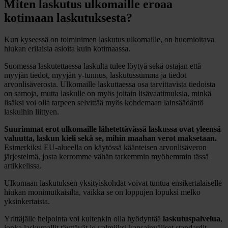
Miten laskutus ulkomaille eroaa
kotimaan laskutuksesta?
Kun kyseessä on toiminimen laskutus ulkomaille, on huomioitava
hiukan erilaisia asioita kuin kotimaassa
.
Suomessa laskutettaessa laskulta tulee löytyä sekä ostajan että
myyjän tiedot, myyjän y-tunnus, laskutussumma ja tiedot
arvonlisäverosta. Ulkomaille laskuttaessa osa tarvittavista tiedoista
on samoja, mutta laskulle on myös joitain lisävaatimuksia, minkä
lisäksi voi olla tarpeen selvittää myös kohdemaan lainsäädäntö
laskuihin liittyen.
Suurimmat erot ulkomaille lähetettävässä laskussa ovat yleensä
valuutta, laskun kieli sekä se, mihin maahan verot maksetaan.
Esimerkiksi EU-alueella on käytössä käänteisen arvonlisäveron
järjestelmä, josta kerromme vähän tarkemmin myöhemmin tässä
artikkelissa.
Ulkomaan laskutuksen yksityiskohdat voivat tuntua ensikertalaiselle
hiukan monimutkaisilta, vaikka se on loppujen lopuksi melko
yksinkertaista.
Yrittäjälle helpointa voi kuitenkin olla hyödyntää
laskutuspalvelua
,
jonka laskumallit täyttävät jo valmiiksi kansainväliset standardit,