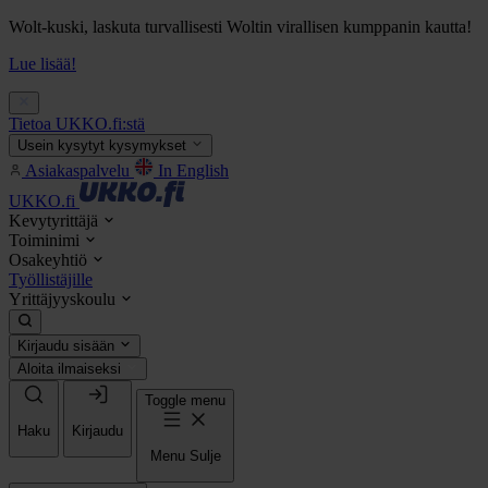
Wolt-kuski, laskuta turvallisesti Woltin virallisen kumppanin kautta!
Lue lisää!
Tietoa UKKO.fi:stä
Usein kysytyt kysymykset
Asiakaspalvelu
In English
UKKO.fi
Kevytyrittäjä
Toiminimi
Osakeyhtiö
Työllistäjille
Yrittäjyyskoulu
Kirjaudu sisään
Aloita ilmaiseksi
Toggle menu
Haku
Kirjaudu
Menu
Sulje