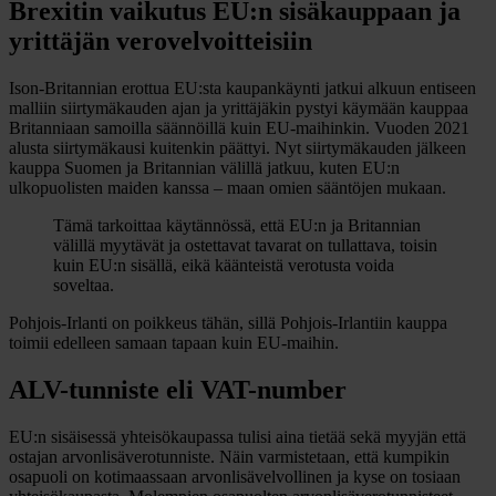
Brexitin vaikutus EU:n sisäkauppaan ja
yrittäjän verovelvoitteisiin
Ison-Britannian erottua EU:sta kaupankäynti jatkui alkuun entiseen
malliin siirtymäkauden ajan ja yrittäjäkin pystyi käymään kauppaa
Britanniaan samoilla säännöillä kuin EU-maihinkin. Vuoden 2021
alusta siirtymäkausi kuitenkin päättyi. Nyt siirtymäkauden jälkeen
kauppa Suomen ja Britannian välillä jatkuu, kuten EU:n
ulkopuolisten maiden kanssa – maan omien sääntöjen mukaan.
Tämä tarkoittaa käytännössä, että EU:n ja Britannian
välillä myytävät ja ostettavat tavarat on tullattava, toisin
kuin EU:n sisällä, eikä käänteistä verotusta voida
soveltaa.
Pohjois-Irlanti on poikkeus tähän, sillä Pohjois-Irlantiin kauppa
toimii edelleen samaan tapaan kuin EU-maihin.
ALV-tunniste eli VAT-number
EU:n sisäisessä yhteisökaupassa tulisi aina tietää sekä myyjän että
ostajan arvonlisäverotunniste. Näin varmistetaan, että kumpikin
osapuoli on kotimaassaan arvonlisävelvollinen ja kyse on tosiaan