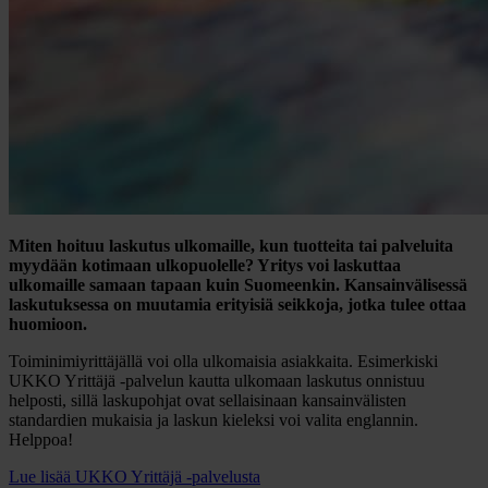
Miten hoituu laskutus ulkomaille, kun tuotteita tai palveluita
myydään kotimaan ulkopuolelle? Yritys voi laskuttaa
ulkomaille samaan tapaan kuin Suomeenkin. Kansainvälisessä
laskutuksessa on muutamia erityisiä seikkoja, jotka tulee ottaa
huomioon.
Toiminimiyrittäjällä voi olla ulkomaisia asiakkaita. Esimerkiski
UKKO Yrittäjä -palvelun kautta ulkomaan laskutus onnistuu
helposti, sillä laskupohjat ovat sellaisinaan kansainvälisten
standardien mukaisia ja laskun kieleksi voi valita englannin.
Helppoa!
Lue lisää UKKO Yrittäjä -palvelusta