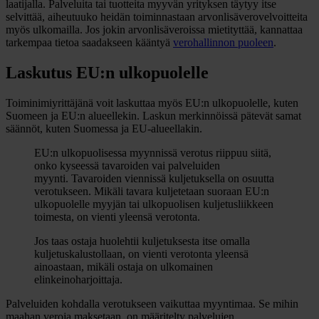
laatijalla. Palveluita tai tuotteita myyvän yrityksen täytyy itse
selvittää, aiheutuuko heidän toiminnastaan arvonlisäverovelvoitteita
myös ulkomailla. Jos jokin arvonlisäveroissa mietityttää, kannattaa
tarkempaa tietoa saadakseen kääntyä
verohallinnon puoleen
.
Laskutus EU:n ulkopuolelle
Toiminimiyrittäjänä voit laskuttaa myös EU:n ulkopuolelle, kuten
Suomeen ja EU:n alueellekin. Laskun merkinnöissä pätevät samat
säännöt, kuten Suomessa ja EU-alueellakin.
EU:n ulkopuolisessa myynnissä verotus riippuu siitä,
onko kyseessä tavaroiden vai palveluiden
myynti. Tavaroiden viennissä kuljetuksella on osuutta
verotukseen. Mikäli tavara kuljetetaan suoraan EU:n
ulkopuolelle myyjän tai ulkopuolisen kuljetusliikkeen
toimesta, on vienti yleensä verotonta.
Jos taas ostaja huolehtii kuljetuksesta itse omalla
kuljetuskalustollaan, on vienti verotonta yleensä
ainoastaan, mikäli ostaja on ulkomainen
elinkeinoharjoittaja.
Palveluiden kohdalla verotukseen vaikuttaa myyntimaa. Se mihin
maahan veroja maksetaan, on määritelty palvelujen