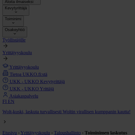
Aloita ilmaiseksi
Kevytyrittäjä
Toiminimi
Osakeyhtiö
Työllistäjille
Yrittäjyyskoulu
Yrittäjyyskoulu
Tietoa UKKO.fi:stä
UKK - UKKO Kevytyrittäjä
UKK - UKKO Yrittäjä
Asiakaspalvelu
FI
EN
Wolt-kuski, laskuta turvallisesti Woltin virallisen kumppanin kautta!
Etusivu
›
Yrittäjyyskoulu
›
Taloushallinto
›
Toiminimen laskutus