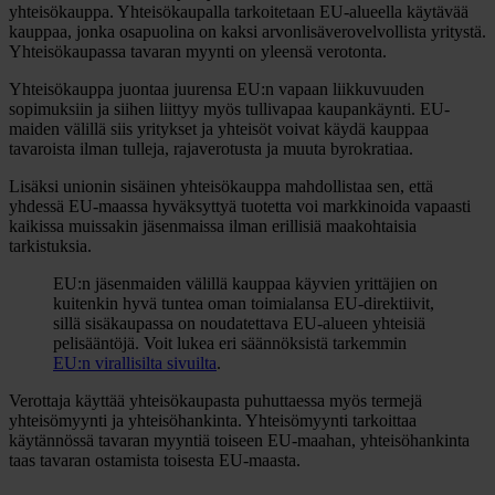
yhteisökauppa. Yhteisökaupalla tarkoitetaan EU-alueella käytävää
kauppaa, jonka osapuolina on kaksi arvonlisäverovelvollista yritystä.
Yhteisökaupassa tavaran myynti on yleensä verotonta.
Yhteisökauppa juontaa juurensa EU:n vapaan liikkuvuuden
sopimuksiin ja siihen liittyy myös tullivapaa kaupankäynti. EU-
maiden välillä siis yritykset ja yhteisöt voivat käydä kauppaa
tavaroista ilman tulleja, rajaverotusta ja muuta byrokratiaa.
Lisäksi unionin sisäinen yhteisökauppa mahdollistaa sen, että
yhdessä EU-maassa hyväksyttyä tuotetta voi markkinoida vapaasti
kaikissa muissakin jäsenmaissa ilman erillisiä maakohtaisia
tarkistuksia.
EU:n jäsenmaiden välillä kauppaa käyvien yrittäjien on
kuitenkin hyvä tuntea oman toimialansa EU-direktiivit,
sillä sisäkaupassa on noudatettava EU-alueen yhteisiä
pelisääntöjä. Voit lukea eri säännöksistä tarkemmin
EU:n virallisilta sivuilta
.
Verottaja käyttää yhteisökaupasta puhuttaessa myös termejä
yhteisömyynti ja yhteisöhankinta. Yhteisömyynti tarkoittaa
käytännössä tavaran myyntiä toiseen EU-maahan, yhteisöhankinta
taas tavaran ostamista toisesta EU-maasta.