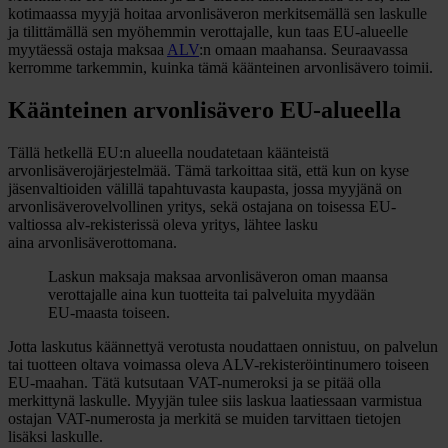
kotimaassa myyjä hoitaa arvonlisäveron merkitsemällä sen laskulle
ja tilittämällä sen myöhemmin verottajalle, kun taas EU-alueelle
myytäessä ostaja maksaa
ALV
:n omaan maahansa. Seuraavassa
kerromme tarkemmin, kuinka tämä käänteinen arvonlisävero toimii.
Käänteinen arvonlisävero EU-alueella
Tällä hetkellä EU:n alueella noudatetaan käänteistä
arvonlisäverojärjestelmää. Tämä tarkoittaa sitä, että kun on kyse
jäsenvaltioiden välillä tapahtuvasta kaupasta, jossa myyjänä on
arvonlisäverovelvollinen yritys, sekä ostajana on toisessa EU-
valtiossa alv-rekisterissä oleva yritys, lähtee lasku
aina arvonlisäverottomana.
Laskun maksaja maksaa arvonlisäveron oman maansa
verottajalle aina kun tuotteita tai palveluita myydään
EU-maasta toiseen.
Jotta laskutus käännettyä verotusta noudattaen onnistuu, on palvelun
tai tuotteen oltava voimassa oleva ALV-rekisteröintinumero toiseen
EU-maahan. Tätä kutsutaan VAT-numeroksi ja se pitää olla
merkittynä laskulle. Myyjän tulee siis laskua laatiessaan varmistua
ostajan VAT-numerosta ja merkitä se muiden tarvittaen tietojen
lisäksi laskulle.