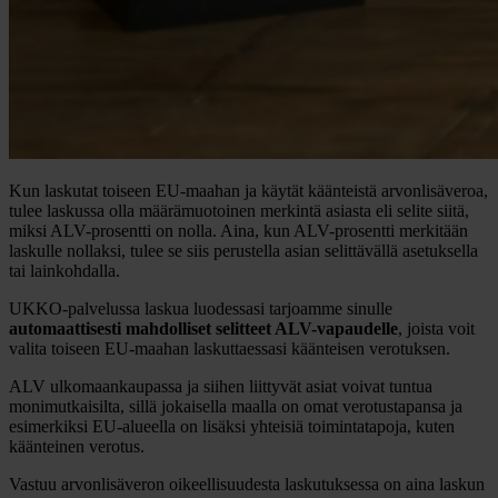
Kun laskutat toiseen EU-maahan ja käytät käänteistä arvonlisäveroa,
tulee laskussa olla määrämuotoinen merkintä asiasta eli selite siitä,
miksi ALV-prosentti on nolla. Aina, kun ALV-prosentti merkitään
laskulle nollaksi, tulee se siis perustella asian selittävällä asetuksella
tai lainkohdalla.
UKKO-palvelussa laskua luodessasi tarjoamme sinulle
automaattisesti mahdolliset selitteet ALV-vapaudelle
, joista voit
valita toiseen EU-maahan laskuttaessasi käänteisen verotuksen.
ALV ulkomaankaupassa ja siihen liittyvät asiat voivat tuntua
monimutkaisilta, sillä jokaisella maalla on omat verotustapansa
ja
esimerkiksi EU-alueella on lisäksi yhteisiä toimintatapoja, kuten
käänteinen verotus.
Vastuu arvonlisäveron oikeellisuudesta laskutuksessa on aina laskun