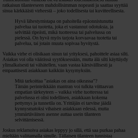
ratkaisun tilanteeseen mahdollisimman nopeasti ja saattaa syyttää
sinua kärkkäästi virheestä – joko todellisesta tai kuvitteellisesta.
Hyvä lähestymistapa on pahoitella epäonnistunutta
palvelua tai tuotetta, joka ei vastannut odotuksia, ja
selvittää ripeästi, mikä tuotteessa tai palvelussa on
pielessä. On hyvä myös tarjota korvaavaa tuotetta tai
palvelua, tai jotain muuta sopivaa hyvitystä.
Vaikka virhe ei olisikaan sinun tai yrityksesi, pahoittele asiaa silti.
Asiakas voi olla väärässä syytöksessään, mutta älä silti käyttäydy
ylimalkaisesti tai vähätellen, vaan vastaa kärsivällisesti ja
empaattisesti asiakkaan kaikkiin kysymyksiin.
Mitä tarkoittaa ”asiakas on aina oikeassa”?
Tämän perinteikkään mantran voi tulkita viittaavan
empatian tärkeyteen – vaikka virhe tuotteessa tai
palvelussa ei olisi todellinen, asiakkaan kokema
pettymys ja tunnetila on. Yrittäjän ei tarvitse jäädä
kynnysmatoksi vihaisen asiakkaan edessä, mutta
ymmärtäväinen asenne auttaa usein tilanteen
selvittämisessä.
Joskus reklamoiva asiakas leppyy jo sillä, että saa purkaa pahaa
mieltään valittamalla sinulle. Tällaisen tilanteen tunnistaa