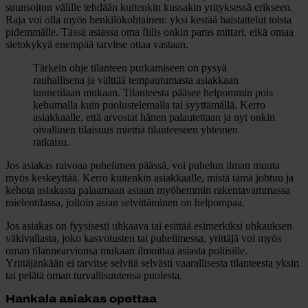
suunsoiton välille tehdään kuitenkin kussakin yrityksessä erikseen.
Raja voi olla myös henkilökohtainen: yksi kestää haistattelut toista
pidemmälle. Tässä asiassa oma fiilis onkin paras mittari, eikä omaa
sietokykyä enempää tarvitse ottaa vastaan.
Tärkein ohje tilanteen purkamiseen on pysyä
rauhallisena ja välttää tempautumasta asiakkaan
tunnetilaan mukaan. Tilanteesta pääsee helpommin pois
kehumalla kuin puolustelemalla tai syyttämällä. Kerro
asiakkaalle, että arvostat hänen palautettaan ja nyt onkin
oivallinen tilaisuus miettiä tilanteeseen yhteinen
ratkaisu.
Jos asiakas raivoaa puhelimen päässä, voi puhelun ilman muuta
myös keskeyttää. Kerro kuitenkin asiakkaalle, mistä tämä johtuu ja
kehota asiakasta palaamaan asiaan myöhemmin rakentavammassa
mielentilassa, jolloin asian selvittäminen on helpompaa.
Jos asiakas on fyysisesti uhkaava tai esittää esimerkiksi uhkauksen
väkivallasta, joko kasvotusten tai puhelimessa, yrittäjä voi myös
oman tilannearvionsa mukaan ilmoittaa asiasta poliisille.
Yrittäjänkään ei tarvitse selvitä selvästi vaarallisesta tilanteesta yksin
tai pelätä oman turvallisuutensa puolesta.
Hankala asiakas opettaa