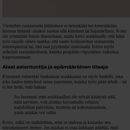
Viesteihin vastaamatta jättäminen ei tietenkään tee kenestäkään
huonoa ihmistä: asiakas saattaa olla kiireinen tai hajamielinen. Koita
siis ymmärtää hänen tilannettaan, mutta kerro asiakkaalle, että laitat
työn tauolle siihen saakka, että saatte keskusteltua seuraavista
toimenpiteistä tai, että saat pyytämäsi materiaalit. Kerro myös
selkeästi euromääräisesti, kuinka projektin viipyminen vaikuttaa
loppusummaan.
Alasi asiantuntija ja epämääräinen tilaaja
Klassinen esimerkki hankalasta asiakkaasta on myös henkilö, joka
joko luulee tietävänsä sinua paremmin, kuinka työsi pitää tehdä – tai
ei itse tiedä, mitä haluaa.
Jos huomaat, ettei asiakkaallasi ole selvää käsitystä siitä,
mitä tarvitsee, voit aloittaa kuvaamalla erilaisia
mahdollisia palveluita, tuotteita tai kokonaisuuksia,
joista asiakas voi valita.
Kerro, mikä on mahdollista, mitä se maksaa ja kauanko sen
toteuttamiseen menee. Jos asiakas ei osaa lainkaan päättää, mitä