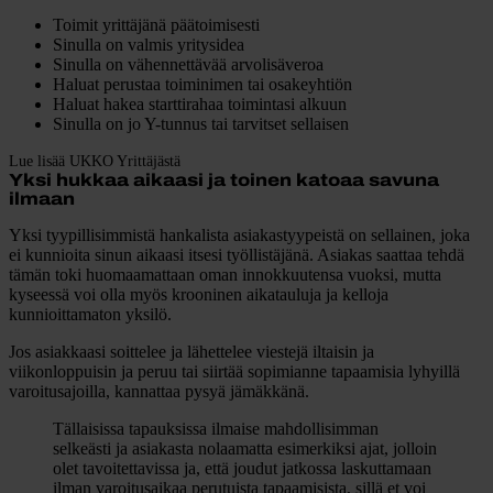
Toimit yrittäjänä päätoimisesti
Sinulla on valmis yritysidea
Sinulla on vähennettävää arvolisäveroa
Haluat perustaa toiminimen tai osakeyhtiön
Haluat hakea starttirahaa toimintasi alkuun
Sinulla on jo Y-tunnus tai tarvitset sellaisen
Lue lisää UKKO Yrittäjästä
Yksi hukkaa aikaasi ja toinen katoaa savuna
ilmaan
Yksi tyypillisimmistä hankalista asiakastyypeistä on sellainen, joka
ei kunnioita sinun aikaasi itsesi työllistäjänä. Asiakas saattaa tehdä
tämän toki huomaamattaan oman innokkuutensa vuoksi, mutta
kyseessä voi olla myös krooninen aikatauluja ja kelloja
kunnioittamaton yksilö.
Jos asiakkaasi soittelee ja lähettelee viestejä iltaisin ja
viikonloppuisin ja peruu tai siirtää sopimianne tapaamisia lyhyillä
varoitusajoilla, kannattaa pysyä jämäkkänä.
Tällaisissa tapauksissa ilmaise mahdollisimman
selkeästi ja asiakasta nolaamatta esimerkiksi ajat, jolloin
olet tavoitettavissa ja, että joudut jatkossa laskuttamaan
ilman varoitusaikaa perutuista tapaamisista, sillä et voi