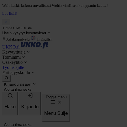
Wolt-kuski, laskuta turvallisesti Woltin virallisen kumppanin kautta!
Lue lisää!
Tietoa UKKO.fi:stä
Usein kysytyt kysymykset
Asiakaspalvelu
In English
UKKO.fi
Kevytyrittäjä
Toiminimi
Osakeyhtiö
Työllistäjille
Yrittäjyyskoulu
Kirjaudu sisään
Aloita ilmaiseksi
Toggle menu
Haku
Kirjaudu
Menu
Sulje
Aloita ilmaiseksi