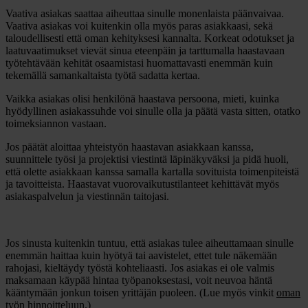
Vaativa asiakas saattaa aiheuttaa sinulle monenlaista päänvaivaa.
Vaativa asiakas voi kuitenkin olla myös paras asiakkaasi, sekä
taloudellisesti että oman kehityksesi kannalta. Korkeat odotukset ja
laatuvaatimukset vievät sinua eteenpäin ja tarttumalla haastavaan
työtehtävään kehität osaamistasi huomattavasti enemmän kuin
tekemällä samankaltaista työtä sadatta kertaa.
Vaikka asiakas olisi henkilönä haastava persoona, mieti, kuinka
hyödyllinen asiakassuhde voi sinulle olla ja päätä vasta sitten, otatko
toimeksiannon vastaan.
Jos päätät aloittaa yhteistyön haastavan asiakkaan kanssa,
suunnittele työsi ja projektisi viestintä läpinäkyväksi ja pidä huoli,
että olette asiakkaan kanssa samalla kartalla sovituista toimenpiteistä
ja tavoitteista. Haastavat vuorovaikutustilanteet kehittävät myös
asiakaspalvelun ja viestinnän taitojasi.
Jos sinusta kuitenkin tuntuu, että asiakas tulee aiheuttamaan sinulle
enemmän haittaa kuin hyötyä tai aavistelet, ettet tule näkemään
rahojasi, kieltäydy työstä kohteliaasti. Jos asiakas ei ole valmis
maksamaan käypää hintaa työpanoksestasi, voit neuvoa häntä
kääntymään jonkun toisen yrittäjän puoleen. (Lue myös vinkit
oman
työn hinnoitteluun
.)