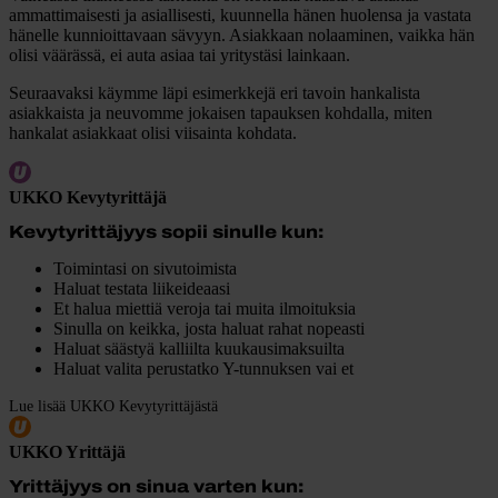
ammattimaisesti ja asiallisesti, kuunnella hänen huolensa ja vastata
hänelle kunnioittavaan sävyyn. Asiakkaan nolaaminen, vaikka hän
olisi väärässä, ei auta asiaa tai yritystäsi lainkaan.
Seuraavaksi käymme läpi esimerkkejä eri tavoin hankalista
asiakkaista ja neuvomme jokaisen tapauksen kohdalla, miten
hankalat asiakkaat olisi viisainta kohdata.
UKKO Kevytyrittäjä
Kevytyrittäjyys sopii sinulle kun:
Toimintasi on sivutoimista
Haluat testata liikeideaasi
Et halua miettiä veroja tai muita ilmoituksia
Sinulla on keikka, josta haluat rahat nopeasti
Haluat säästyä kalliilta kuukausimaksuilta
Haluat valita perustatko Y-tunnuksen vai et
Lue lisää UKKO Kevytyrittäjästä
UKKO Yrittäjä
Yrittäjyys on sinua varten kun: