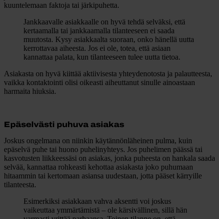
kuuntelemaan faktoja tai järkipuhetta.
Jankkaavalle asiakkaalle on hyvä tehdä selväksi, että
kertaamalla tai jankkaamalla tilanteeseen ei saada
muutosta.
Kysy asiakkaalta suoraan, onko hänellä uutta
kerrottavaa aiheesta. Jos ei ole, totea, että asiaan
kannattaa palata, kun tilanteeseen tulee uutta tietoa.
Asiakasta on hyvä kiittää aktiivisesta yhteydenotosta ja palautteesta,
vaikka kontaktointi olisi oikeasti aiheuttanut sinulle ainoastaan
harmaita hiuksia.
Epäselvästi puhuva asiakas
Joskus ongelmana on niinkin käytännönläheinen pulma, kuin
epäselvä puhe tai huono puhelinyhteys. Jos puhelimen päässä tai
kasvotusten liikkeessäsi on asiakas, jonka puheesta on hankala saada
selvää, kannattaa rohkeasti kehottaa asiakasta joko puhumaan
hitaammin tai kertomaan asiansa uudestaan, jotta pääset kärryille
tilanteesta.
Esimerkiksi asiakkaan vahva aksentti voi joskus
vaikeuttaa ymmärtämistä – ole kärsivällinen, sillä hän
varmasti yrittää parhaansa. Toinen tilanne on, että