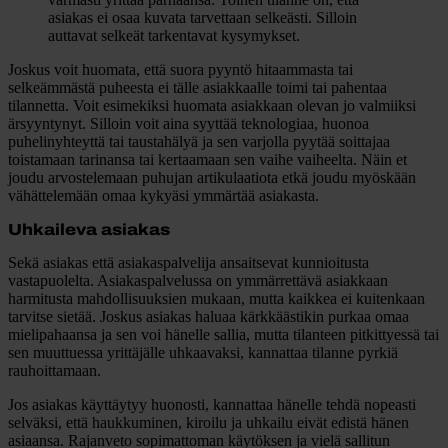
asiakas ei osaa kuvata tarvettaan selkeästi. Silloin
auttavat selkeät tarkentavat kysymykset.
Joskus voit huomata, että suora pyyntö hitaammasta tai
selkeämmästä puheesta ei tälle asiakkaalle toimi tai pahentaa
tilannetta. Voit esimekiksi huomata asiakkaan olevan jo valmiiksi
ärsyyntynyt. Silloin voit aina syyttää teknologiaa, huonoa
puhelinyhteyttä tai taustahälyä ja sen varjolla pyytää soittajaa
toistamaan tarinansa tai kertaamaan sen vaihe vaiheelta. Näin et
joudu arvostelemaan puhujan artikulaatiota etkä joudu myöskään
vähättelemään omaa kykyäsi ymmärtää asiakasta.
Uhkaileva asiakas
Sekä asiakas että asiakaspalvelija ansaitsevat kunnioitusta
vastapuolelta. Asiakaspalvelussa on ymmärrettävä asiakkaan
harmitusta mahdollisuuksien mukaan, mutta kaikkea ei kuitenkaan
tarvitse sietää. Joskus asiakas haluaa kärkkäästikin purkaa omaa
mielipahaansa ja sen voi hänelle sallia, mutta tilanteen pitkittyessä tai
sen muuttuessa yrittäjälle uhkaavaksi, kannattaa tilanne pyrkiä
rauhoittamaan.
Jos asiakas käyttäytyy huonosti, kannattaa hänelle tehdä nopeasti
selväksi, että haukkuminen, kiroilu ja uhkailu eivät edistä hänen
asiaansa. Rajanveto sopimattoman käytöksen ja vielä sallitun