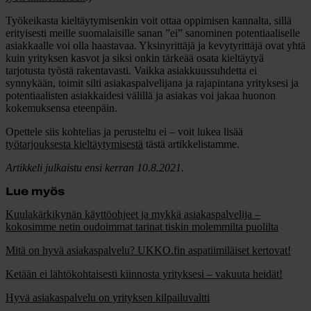
Työkeikasta kieltäytymisenkin voit ottaa oppimisen kannalta, sillä
erityisesti meille suomalaisille sanan ”ei” sanominen potentiaaliselle
asiakkaalle voi olla haastavaa. Yksinyrittäjä ja kevytyrittäjä ovat yhtä
kuin yrityksen kasvot ja siksi onkin tärkeää osata kieltäytyä
tarjotusta työstä rakentavasti. Vaikka asiakkuussuhdetta ei
synnykään, toimit silti asiakaspalvelijana ja rajapintana yrityksesi ja
potentiaalisten asiakkaidesi välillä ja asiakas voi jakaa huonon
kokemuksensa eteenpäin.
Opettele siis kohtelias ja perusteltu ei – voit lukea lisää
työtarjouksesta kieltäytymisestä
tästä artikkelistamme.
Artikkeli julkaistu ensi kerran 10.8.2021.
Lue myös
Kuulakärkikynän käyttöohjeet ja mykkä asiakaspalvelija –
kokosimme netin oudoimmat tarinat tiskin molemmilta puolilta
Mitä on hyvä asiakaspalvelu? UKKO.fin aspatiimiläiset kertovat!
Ketään ei lähtökohtaisesti kiinnosta yrityksesi – vakuuta heidät!
Hyvä asiakaspalvelu on yrityksen kilpailuvaltti