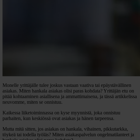
Monelle yrittäjälle tulee joskus vastaan vaativa tai epäystävällinen
asiakas. Miten hankala asiakas olisi paras kohdata? Yrittäjän etu on
pitää kohtaaminen asiallisena ja ammattimaisena, ja tässä artikkelissa
neuvomme, miten se onnistuu.
Kaikessa liiketoiminnassa on kyse myynnistä, joka onnistuu
parhaiten, kun keskiössä ovat asiakas ja hänen tarpeensa.
Mutta mitä sitten, jos asiakas on hankala, vihainen, pikkutarkka,
töykeä tai todella työläs?
Miten asiakaspalvelun ongelmatilanteet ja