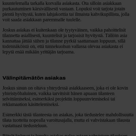
kuuntelemalla tarkalla korvalla asiakasta. Ota silloin asiakkaan
purkautuminen kärsivällisesti vastaan. Lopuksi voit tarjota jotain
pientä hyvitystä, kuten lahjakorttia tai ilmaista kahvikupillista, jolla
voit saada asiakkaan paremmalle tuulelle.
Joskus asiakas ei kuitenkaan ole tyytyväinen, vaikka pahoittelisit
tilannetta asiallisesti, kuuntelisit ja tarjoaisit hyvitystä.
Tällöin asia
kannattaa jättää siihen ja tilanne pyrkiä saattamaan loppuun, sillä
todennäköistä on, että tunnekuohun vallassa olevaa asiakasta ei
lepytä enää mikään yrittäjän tarjoama.
Välinpitämätön asiakas
Joskus sinun on oltava yhteydessä asiakkaaseen, joka ei ole kovin
yhteistyöhaluinen, vaikka tarvitsisit hänen apuaan tilanteen
selvittämiseksi, esimerkiksi projektin loppuunviemiseksi tai
reklamaation käsittelemiseksi.
Esimerkki tästä tilanteesta on asiakas, joka tiedustelee mahdollisuutta
tilata tuotteita nopealla varoitusajalla, mutta ei vahvistakaan tilausta
vastattuasi tiedusteluun.
Päivät kuluvat ja lopulta asiakas palaa asiaan vahvistaen tilauksen –