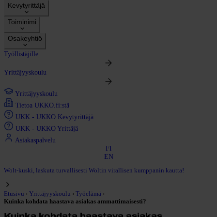
Kevytyrittäjä
Toiminimi
Osakeyhtiö
Työllistäjille
Yrittäjyyskoulu
Yrittäjyyskoulu
Tietoa UKKO.fi:stä
UKK - UKKO Kevytyrittäjä
UKK - UKKO Yrittäjä
Asiakaspalvelu
FI
EN
Wolt-kuski, laskuta turvallisesti Woltin virallisen kumppanin kautta!
›
›
›
Etusivu
Yrittäjyyskoulu
Työelämä
Kuinka kohdata haastava asiakas ammattimaisesti?
Kuinka kohdata haastava asiakas