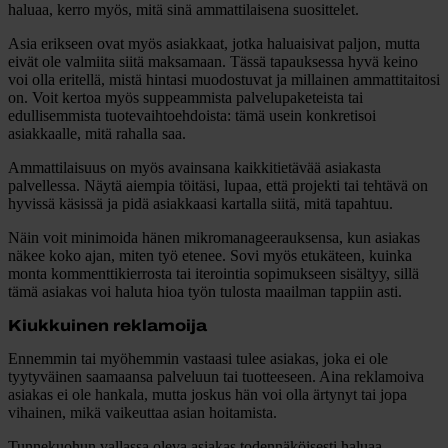
haluaa, kerro myös, mitä sinä ammattilaisena suosittelet.
Asia erikseen ovat myös asiakkaat, jotka haluaisivat paljon, mutta
eivät ole valmiita siitä maksamaan. Tässä tapauksessa hyvä keino
voi olla eritellä, mistä hintasi muodostuvat ja millainen ammattitaitosi
on. Voit kertoa myös suppeammista palvelupaketeista tai
edullisemmista tuotevaihtoehdoista: tämä usein konkretisoi
asiakkaalle, mitä rahalla saa.
Ammattilaisuus on myös avainsana kaikkitietävää asiakasta
palvellessa. Näytä aiempia töitäsi, lupaa, että projekti tai tehtävä on
hyvissä käsissä ja pidä asiakkaasi kartalla siitä, mitä tapahtuu.
Näin voit minimoida hänen mikromanageerauksensa, kun asiakas
näkee koko ajan, miten työ etenee. Sovi myös etukäteen, kuinka
monta kommenttikierrosta tai iterointia sopimukseen sisältyy, sillä
tämä asiakas voi haluta hioa työn tulosta maailman tappiin asti.
Kiukkuinen reklamoija
Ennemmin tai myöhemmin vastaasi tulee asiakas, joka ei ole
tyytyväinen saamaansa palveluun tai tuotteeseen. Aina reklamoiva
asiakas ei ole hankala, mutta joskus hän voi olla ärtynyt tai jopa
vihainen, mikä vaikeuttaa asian hoitamista.
Tunnekuohun vallassa oleva asiakas todennäköisesti haluaa