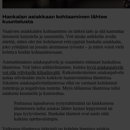
Hankalan asiakkaan kohtaaminen lähtee
kuuntelusta
Vaativien asiakkaiden kohtaaminen on tärkeä taito ja sitä kannattaa
tietoisesti harjoitella ja suunnitella. Voit tämän artikkelin avulla
miettiä, miten olet itse kohdannut erityyppisiä hankalia asiakkaita,
joko yrittäjänä tai jossain aiemmassa työssäsi – ja miten voisit vielä
kehittyä heidän kohtaamisessaan.
Ammattimainen asiakaspalvelu ja osaaminen mitataan hankalissa
tilanteissa. Voit lukea artikkelistamme, kuinka
hyvä asiakaspalvelu
voi olla yritykselle kilpailuvaltti
.
Ratkaisukeskeinen asiakaspalvelu
auttaa selviämään myös kaikkein haastavimmissa tilanteissa
.
Jokainen asiakaspalvelutilanteessa ollut on varmasti kohdannut
ristiriitoja ja negatiivisia tunteita. Myös tällaisissa tilanteissa tulisi
asiakasta kuunnella ja kunnioittaa.
Parhaassa tapauksessa tyytymättömänä tai kiukkuisena
tilanteeseen tullut asiakas lähtee luotasi leppyneenä tai
jopa tyytyväisenä. Hankalat tilanteet ovat usein niitä
kaikista opettavaisimpia.
Vaikeassa tilanteessa tärkeintä on kohdata haastava asiakas