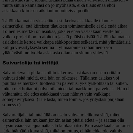
mutta sinun kannaltasi on jo myöhäistä, eikä tilaus enää ehdi
asiakkaan kiireisen aikataulun puitteissa perille.
Tällöin kannattaa yksiselitteisesti kertoa asiakkaalle tilanne:
esimerkiksi, että kiireisen tilauksen toimittamiselle ei ole enää aikaa.
Toinen esimerkki on asiakas, joka ei enää vastaakaan viesteihin,
vaikka projekti on jo aloitettu ja sitä pitäisi edistää. Tällöin kannattaa
asiakkaalle kertoa vaikkapa sähköpostitse selkeästi, mitä ylimääräisiä
kuluja viivästyksestä seuraa – ylimääräinen rahanmeno voi
yllättävästi motivoida asiakasta ottamaan sinuun yhteyttä.
Saivartelija tai inttäjä
Saivarteleva ja pikkuasioihin takertuva asiakas on usein erittäin
vahvasti sitä mieltä, että hän on oikeassa. Tällainen asiakas voi
puuttua esimerkiksi tuotteesi tai palvelusi yksityiskohtaan tai siihen,
miten olet hoitanut palvelutilanteen tai markkinoit palveluasi. Hän ei
välttämättä ole edes asiakkaasi vaan nähnyt vain vaikkapa
somepäivityksesi! (Lue tästä, miten toimia, jos yritystäsi parjataan
somessa.)
Saivartelijalla tai inttäjällä on usein vahva mielikuva siitä, miten
esimerkiksi lain mukaan jonkin asian pitäisi edetä – ja saattaa olla
täysin väärässä tajuamatta sitä lainkaan itse. Kun asiakkaalla on oma
järkähtämätön kuva siitä, mikä on totuus, ei hän ehkä ole valmis