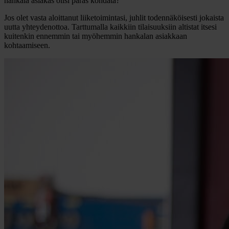
hankala asiakas olisi paras kohdata?
Jos olet vasta aloittanut liiketoimintasi, juhlit todennäköisesti jokaista
uutta yhteydenottoa. Tarttumalla kaikkiin tilaisuuksiin altistat itsesi
kuitenkin ennemmin tai myöhemmin hankalan asiakkaan
kohtaamiseen.