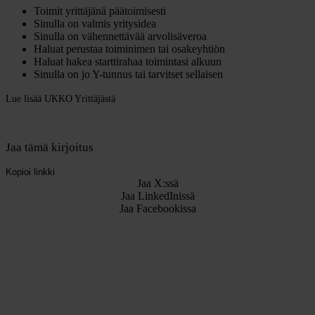
Toimit yrittäjänä päätoimisesti
Sinulla on valmis yritysidea
Sinulla on vähennettävää arvolisäveroa
Haluat perustaa toiminimen tai osakeyhtiön
Haluat hakea starttirahaa toimintasi alkuun
Sinulla on jo Y-tunnus tai tarvitset sellaisen
Lue lisää UKKO Yrittäjästä
Jaa tämä kirjoitus
Kopioi linkki
Jaa X:ssä
Jaa LinkedInissä
Jaa Facebookissa