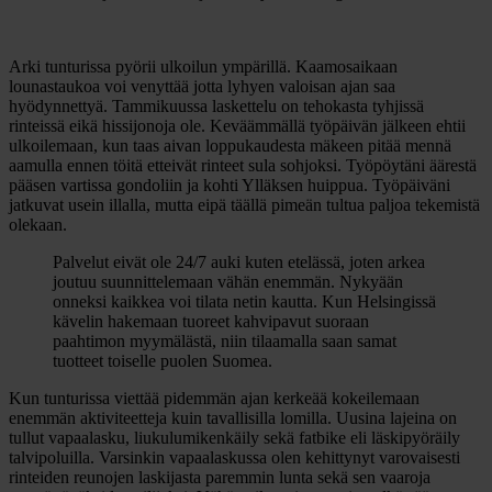
Arki tunturissa pyörii ulkoilun ympärillä. Kaamosaikaan
lounastaukoa voi venyttää jotta lyhyen valoisan ajan saa
hyödynnettyä. Tammikuussa laskettelu on tehokasta tyhjissä
rinteissä eikä hissijonoja ole. Keväämmällä työpäivän jälkeen ehtii
ulkoilemaan, kun taas aivan loppukaudesta mäkeen pitää mennä
aamulla ennen töitä etteivät rinteet sula sohjoksi. Työpöytäni äärestä
pääsen vartissa gondoliin ja kohti Ylläksen huippua. Työpäiväni
jatkuvat usein illalla, mutta eipä täällä pimeän tultua paljoa tekemistä
olekaan.
Palvelut eivät ole 24/7 auki kuten etelässä, joten arkea
joutuu suunnittelemaan vähän enemmän. Nykyään
onneksi kaikkea voi tilata netin kautta. Kun Helsingissä
kävelin hakemaan tuoreet kahvipavut suoraan
paahtimon myymälästä, niin tilaamalla saan samat
tuotteet toiselle puolen Suomea.
Kun tunturissa viettää pidemmän ajan kerkeää kokeilemaan
enemmän aktiviteetteja kuin tavallisilla lomilla. Uusina lajeina on
tullut vapaalasku, liukulumikenkäily sekä fatbike eli läskipyöräily
talvipoluilla. Varsinkin vapaalaskussa olen kehittynyt varovaisesti
rinteiden reunojen laskijasta paremmin lunta sekä sen vaaroja