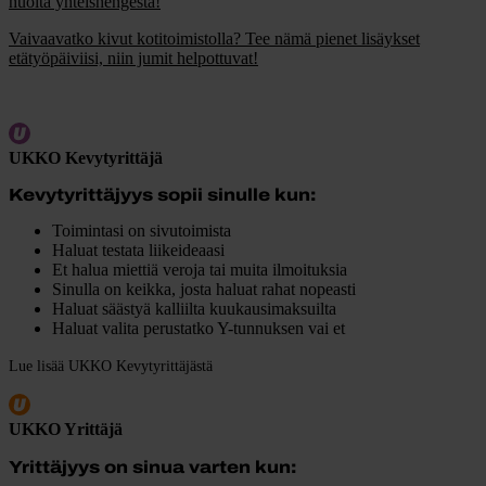
huolta yhteishengestä!
Vaivaavatko kivut kotitoimistolla? Tee nämä pienet lisäykset
etätyöpäiviisi, niin jumit helpottuvat!
UKKO Kevytyrittäjä
Kevytyrittäjyys sopii sinulle kun:
Toimintasi on sivutoimista
Haluat testata liikeideaasi
Et halua miettiä veroja tai muita ilmoituksia
Sinulla on keikka, josta haluat rahat nopeasti
Haluat säästyä kalliilta kuukausimaksuilta
Haluat valita perustatko Y-tunnuksen vai et
Lue lisää UKKO Kevytyrittäjästä
UKKO Yrittäjä
Yrittäjyys on sinua varten kun: