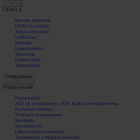
UKKO.fi
Palvelut yrityksille
UKKO.fi yhtiönä
Tietoa yrityksestä
UKKO-ura
Medialle
Laskutustiedot
Tietosuoja
Evästeseloste
Yhteystiedot
Yrittäjyyskoulu
Yrittäjyyskoulu
Näytä kaikki
ALV eli arvonlisävero 2026: Kaikki arvonlisäverosta
Kotitalousvähennys
Yrityksen perustaminen
Starttiraha
Arvonlisävero
Liiketoimintasuunnitelma
Tarkistuslista yrittäjäksi aikovalle