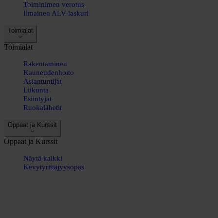
Toiminimen verotus
Ilmainen ALV-laskuri
Toimialat
Toimialat
Rakentaminen
Kauneudenhoito
Asiantuntijat
Liikunta
Esiintyjät
Ruokalähetit
Oppaat ja Kurssit
Oppaat ja Kurssit
Näytä kaikki
Kevytyrittäjyysopas