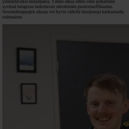
ymmärtäväksi lautailijaksi. Vähän aikaa sitten ostin pelkästään
syvässä hangessa laskettavan siteettömän puuterisurffilaudan.
Sesonkihuippujen aikaan voi hyvin vältellä hissijonoja karkaamalla
erämaahan.