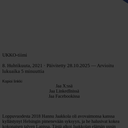
UKKO-tiimi
8. Huhtikuuta, 2021
· Päivitetty 28.10.2025
— Arvioitu
lukuaika 5 minuuttia
Kopioi linkki
Jaa X:ssä
Jaa LinkedInissä
Jaa Facebookissa
Loppuvuodesta 2018 Hannu Jaakkola oli avovaimonsa kanssa
kyllästynyt Helsingin pimenevään syksyyn, ja he halusivat kokea
kokonaisen talven Lapissa. Tästä alkoi Jaakkolan elämän uusin