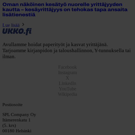
Oman näköinen kesätyö nuorelle yrittäjyyden
kautta – kesäyrittäjyys on tehokas tapa ansaita
lisätienestiä
Lue lisää
Avullamme hoidat paperityöt ja kasvat yrittäjänä.
Tarjoamme kirjanpidon ja taloushallinnon, Y-tunnuksella tai
ilman.
Facebook
Instagram
X
LinkedIn
YouTube
Wikipedia
Postiosoite
SPL Company Oy
Itämerenkatu 1
(5. krs)
00180 Helsinki