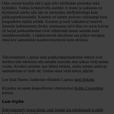
Olen useasti kuullut että Lapin talvi mielletään pimeäksi sekä
kylmäksi. Vaikka keskitalvella aurinko ei nouse ja pakkasta on
kymmeniä asteita niin sää on mielestäni miellyttävämpi kuin
pääkaupunkiseudulla. Kaamos on lumen ansiosta valoisampi kuin
kaupunkien märkä asfaltti. Kosteus ja tuuli vaikuttavat suuresti
lämmön haihtumiseen iholta; sisämaassa talvi-ilma on usein kuivaa
eli hurjat pakkaslukemat eivät välttämättä tunnu samalta kuin
rannikkoseuduilla. Lisääntyneestä ulkoilusta saa paljon energiaa,
enkä koe samanlaista kaamosväsymystä kuin etelässä.
Talviasuminen Lapissa sekä paikkariippumattomat etätyöt ovat
itselleni niin mieluisia että samalla kaavalla aion jatkaa vielä monta
vuotta. Kesäksi aiomme taas lähteä etelään, mutta mitään tarkkoja
suunnitelmia ei vielä ole. Onhan tässä vielä talvea jäljellä.
Lue lisää Hannu Jaakkolan elämästä Lapissa
tästä linkistä
.
Kirjoitus on saatu kaupallisessa yhteistyössä
Kohta Coworking
kanssa.
Lue myös
Etätyöskentely kotoa käsin: näin hoidat sen tehokkaasti ja pidät