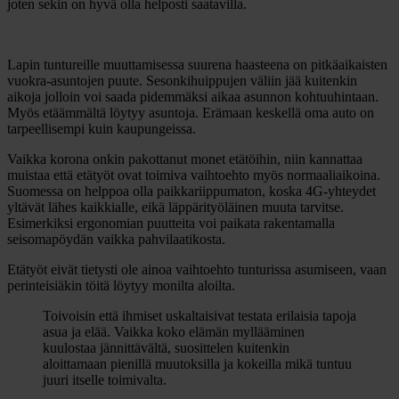
joten sekin on hyvä olla helposti saatavilla.
Lapin tuntureille muuttamisessa suurena haasteena on pitkäaikaisten
vuokra-asuntojen puute. Sesonkihuippujen väliin jää kuitenkin
aikoja jolloin voi saada pidemmäksi aikaa asunnon kohtuuhintaan.
Myös etäämmältä löytyy asuntoja. Erämaan keskellä oma auto on
tarpeellisempi kuin kaupungeissa.
Vaikka korona onkin pakottanut monet etätöihin, niin kannattaa
muistaa että etätyöt ovat toimiva vaihtoehto myös normaaliaikoina.
Suomessa on helppoa olla paikkariippumaton, koska 4G-yhteydet
yltävät lähes kaikkialle, eikä läppärityöläinen muuta tarvitse.
Esimerkiksi ergonomian puutteita voi paikata rakentamalla
seisomapöydän vaikka pahvilaatikosta.
Etätyöt eivät tietysti ole ainoa vaihtoehto tunturissa asumiseen, vaan
perinteisiäkin töitä löytyy monilta aloilta.
Toivoisin että ihmiset uskaltaisivat testata erilaisia tapoja
asua ja elää. Vaikka koko elämän myllääminen
kuulostaa jännittävältä, suosittelen kuitenkin
aloittamaan pienillä muutoksilla ja kokeilla mikä tuntuu
juuri itselle toimivalta.