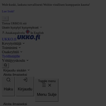
Wolt-kuski, laskuta turvallisesti Woltin virallisen kumppanin kautta!
Lue lisää!
Tietoa UKKO.fi:stä
Usein kysytyt kysymykset
Asiakaspalvelu
In English
UKKO.fi
Kevytyrittäjä
Toiminimi
Osakeyhtiö
Työllistäjille
Yrittäjyyskoulu
Kirjaudu sisään
Aloita ilmaiseksi
Toggle menu
Haku
Kirjaudu
Menu
Sulje
Aloita ilmaiseksi