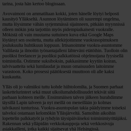
tarina, josta hän kertoo blogissaan.
Avovaimoni on ammatiltaan kokki, joten hänelle löytyi helposti
kausityö Ylläkseltä. Asunnon löytäminen oli suurempi ongelma,
mutta löysimme vähän syrjemmässä sijainneen, pitkään myynnissä
olleen mökin jota tarjottiin myös pidempiaikaisesti vuokralle.
Mökistä oli vain muutama suttuinen kuva eikä Google Maps
löytänyt sen osoitetta, mutta allekirjoitimme vuokrasopimuksen
joulukuulta huhtikuun loppuun. Irtisanoimme vuokra-asuntomme
Vallilasta ja ilmoitin työnantajalleni lähteväni etätöihin. Tuolloin olin
puoliksi freelancer ja puoliksi palkkatöissä ohjelmoijana fyysisellä
toimistolla. Ostimme suksiboksin, pakkasimme kyytiin koiran,
talvivaatteita sekä lumilaudat ja muun omaisuuden laitoimme
varastoon. Koko prosessi päätöksestä muuttoon oli alle kaksi
kuukautta.
Ylläs oli jo valmiiksi tuttu kohde hiihtolomilta, ja Suomen parhaat
laskettelurinteet sekä muut ulkoilumahdollisuudet tekivät siitä
parhaan kohteen meille. Ensimmäisen talven jälkeen hurahdimme
täysillä Lapin talveen ja nyt meillä on meneillään jo kolmas
talvikausi tunturissa. Vuokra-asuntopulan takia päädyimme toiseksi
talveksi ostamaan kelomökin Ylläsjärveltä. Samoihin aikoihin
lopettelin palkkatyöt ja ryhdyin täysipäiväiseksi toiminimiyrittäjäksi.
Rakennan sekä ylläpidän verkkokauppoja sekä verkkosivuja
asiakkailleni, jotka kaikki sijaitsevat yhä Helsingissä.