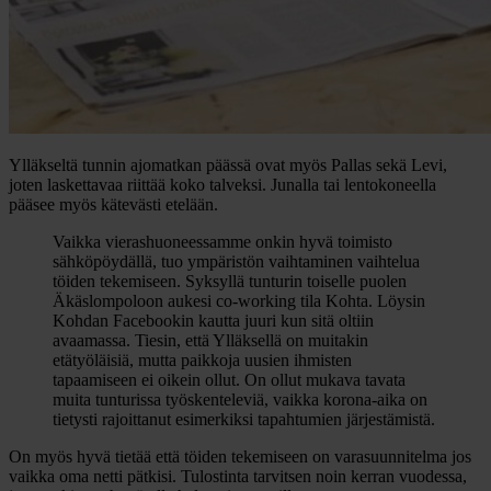
Ylläkseltä tunnin ajomatkan päässä ovat myös Pallas sekä Levi,
joten laskettavaa riittää koko talveksi. Junalla tai lentokoneella
pääsee myös kätevästi etelään.
Vaikka vierashuoneessamme onkin hyvä toimisto
sähköpöydällä, tuo ympäristön vaihtaminen vaihtelua
töiden tekemiseen. Syksyllä tunturin toiselle puolen
Äkäslompoloon aukesi co-working tila Kohta. Löysin
Kohdan Facebookin kautta juuri kun sitä oltiin
avaamassa. Tiesin, että Ylläksellä on muitakin
etätyöläisiä, mutta paikkoja uusien ihmisten
tapaamiseen ei oikein ollut. On ollut mukava tavata
muita tunturissa työskenteleviä, vaikka korona-aika on
tietysti rajoittanut esimerkiksi tapahtumien järjestämistä.
On myös hyvä tietää että töiden tekemiseen on varasuunnitelma jos
vaikka oma netti pätkisi. Tulostinta tarvitsen noin kerran vuodessa,