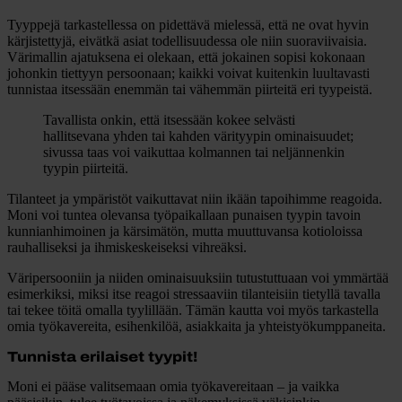
Tyyppejä tarkastellessa on pidettävä mielessä, että ne ovat hyvin
kärjistettyjä, eivätkä asiat todellisuudessa ole niin suoraviivaisia.
Värimallin ajatuksena ei olekaan, että jokainen sopisi kokonaan
johonkin tiettyyn persoonaan; kaikki voivat kuitenkin luultavasti
tunnistaa itsessään enemmän tai vähemmän piirteitä eri tyypeistä.
Tavallista onkin, että itsessään kokee selvästi
hallitsevana yhden tai kahden värityypin ominaisuudet;
sivussa taas voi vaikuttaa kolmannen tai neljännenkin
tyypin piirteitä.
Tilanteet ja ympäristöt vaikuttavat niin ikään tapoihimme reagoida.
Moni voi tuntea olevansa työpaikallaan punaisen tyypin tavoin
kunnianhimoinen ja kärsimätön, mutta muuttuvansa kotioloissa
rauhalliseksi ja ihmiskeskeiseksi vihreäksi.
Väripersooniin ja niiden ominaisuuksiin tutustuttuaan voi ymmärtää
esimerkiksi, miksi itse reagoi stressaaviin tilanteisiin tietyllä tavalla
tai tekee töitä omalla tyylillään. Tämän kautta voi myös tarkastella
omia työkavereita, esihenkilöä, asiakkaita ja yhteistyökumppaneita.
Tunnista erilaiset tyypit!
Moni ei pääse valitsemaan omia työkavereitaan – ja vaikka