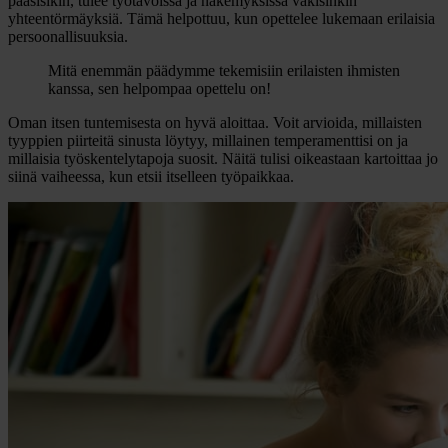
pääsisikin, tulee työtavoissa ja näkemyksissä väkisinkin
yhteentörmäyksiä. Tämä helpottuu, kun opettelee lukemaan erilaisia
persoonallisuuksia.
Mitä enemmän päädymme tekemisiin erilaisten ihmisten
kanssa, sen helpompaa opettelu on!
Oman itsen tuntemisesta on hyvä aloittaa. Voit arvioida, millaisten
tyyppien piirteitä sinusta löytyy, millainen temperamenttisi on ja
millaisia työskentelytapoja suosit. Näitä tulisi oikeastaan kartoittaa jo
siinä vaiheessa, kun etsii itselleen työpaikkaa.