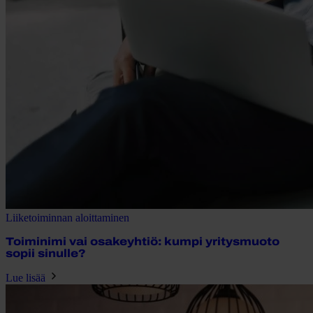
Liiketoiminnan aloittaminen
Toiminimi vai osakeyhtiö: kumpi yritysmuoto
sopii sinulle?
Lue lisää