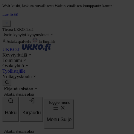
Wolt-kuski, laskuta turvallisesti Woltin virallisen kumppanin kautta!
Lue lisää!
Tietoa UKKO.fi:stä
Usein kysytyt kysymykset
Asiakaspalvelu
In English
UKKO.fi
Kevytyrittäjä
Toiminimi
Osakeyhtiö
Työllistäjille
Yrittäjyyskoulu
Kirjaudu sisään
Aloita ilmaiseksi
Toggle menu
Haku
Kirjaudu
Menu
Sulje
Aloita ilmaiseksi