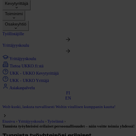
Kevytyrittäjä
Toiminimi
Osakeyhtiö
Työllistäjille
Yrittäjyyskoulu
Yrittäjyyskoulu
Tietoa UKKO.fi:stä
UKK - UKKO Kevytyrittäjä
UKK - UKKO Yrittäjä
Asiakaspalvelu
FI
EN
Wolt-kuski, laskuta turvallisesti Woltin virallisen kumppanin kautta!
›
›
›
Etusivu
Yrittäjyyskoulu
Työelämä
Tunnista työyhteisösi erilaiset persoonallisuudet – näin voitte toimia yhdessä!
Tunnista työyhteisösi erilaiset