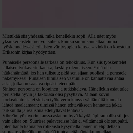
Miettikää siis yhdessä, mikä kenellekin sopii! Alla näet myös
yksinkertaistetut neuvot siihen, kuinka sinun kannattaa toimia
työskennellessäsi erilaisten värityyppien kanssa – vinkit on koostettu
Eriksonin kirjaa hyödyntäen.
Punaiselle persoonalle tärkeää on tehokkuus.
Kun siis työskentelet
tällaisen työkaverin kanssa, keskity olennaiseen. Yritä olla
hätkähtämättä, jos hän tulistuu; pidä sen sijaan puoliasi ja perustele
näkemyksesi. Punaisen tiimiläisen vastuulle on kannattavaa antaa
asiat, jotka on saatava ripeästi eteenpäin.
Sininen persoona on looginen ja tutkiskeleva.
Hänellekin asiat tulee
perustella hyvin ja faktoissa olisi pysyttävä. Mitään kovin
korkealentoista ei sinisen työkaverin kanssa välttämättä kannata
lähteä maalaamaan; tiimissä hänen tehtäväkseen kannattaa jakaa
tarkkuutta ja realismia edellyttävät tehtävät.
Vihreän työkaverin kanssa asiat on hyvä käydä läpi rauhallisesti, jos
vain aikaa on.
Suurissa palavereissa hän ei välttämättä ole suupaltti,
joten häntä kannattaa rohkaista kysymällä hänen mielipidettään
suoraan; vihreälle on tärkeää tuntea, että häntä kuunnellaan.