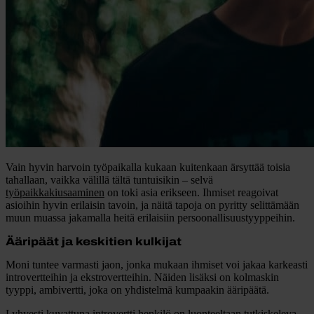
Vain hyvin harvoin työpaikalla kukaan kuitenkaan ärsyttää toisia
tahallaan, vaikka välillä tältä tuntuisikin – selvä
työpaikkakiusaaminen
on toki asia erikseen. Ihmiset reagoivat
asioihin hyvin erilaisin tavoin, ja näitä tapoja on pyritty selittämään
muun muassa jakamalla heitä erilaisiin persoonallisuustyyppeihin.
Ääripäät ja keskitien kulkijat
Moni tuntee varmasti jaon, jonka mukaan ihmiset voi jakaa karkeasti
introvertteihin
ja
ekstrovertteihin
. Näiden lisäksi on kolmaskin
tyyppi,
ambivertti
, joka on yhdistelmä kumpaakin ääripäätä.
Lyhyesti kuvattuna introvertti henkilö on luonteeltaan tutkiskeleva,