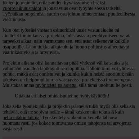
Kuten jo mainittu, erilaisuuden hyväksymisen lisäksi
vuorovaikutustaidot
ja joustavuus ovat työyhteisössä tärkeitä.
Työpaikan ongelmista suurin osa johtuu nimenomaan puutteellisesta
viestinnästä.
Kun otat työssäsi vastaan esimerkiksi uusia vastuualueita tai
aloittelet tiimin kanssa projektia, tulisi asiaan perehtymiseen varata
tarpeeksi aikaa; näin varmistatte sen, että asiat selkenevät kaikille
osapuolille. Liian tiukka aikataulu ja huono pohjustus aiheuttavat
väärinkäsityksiä ja ärtymystä.
Projektin aikana olisi kannattavaa pitää yhdessä välikatsauksia ja
vähintään asioiden läpikäynti sen loputtua. Tällöin tiimi voi yhdessä
pohtia, mitkä asiat onnistuivat ja kuinka kukin heistä suoriutui; näin
jokaisen on helpompi toimia vastaavissa projekteissa tuonnempana.
Muistakaa antaa
myönteistä palautetta
, sillä tämä unohtuu helposti.
Ottakaa erilaiset ominaisuutenne hyötykäyttöön!
Jokaisella työntekijällä ja projektin jäsenellä tulisi myös olla sellaisia
tehtäviä, että ne sopivat heille – tämä koskee niin teknisiä kuin
pehmeitäkin taitoja
. Työskentely vaikeutuu kenellä tahansa
huomattavasti, jos kokee toimivansa omien taitojensa tai arvojensa
vastaisesti.