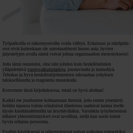
Työpaikoilla ei näkemyseroilta voida välttyä. Erilaisuus ja mielipide-
erot eivät kuitenkaan ole automaattisesti huono asia; hyvien
järjestelyjen avulla nämä voivat johtaa organisaation menestykseen!
Jotta tämä onnistuisi, olisi niin johdon kuin henkilöstönkin
ylläpidettävä
vuorovaikutustaitoja
, joustavuutta ja tunneälyä.
Tehokas ja hyvä henkilöstöjohtaminen edesauttaa yrityksen
tuloksellisuutta ja reagointia muutoksiin.
Kerromme tässä kirjoituksessa, mistä on hyvä aloittaa!
Kaikki me joudumme kohtaamaan ihmisiä, joita emme ymmärrä;
heidän tapansa toimia erinäisissä tilanteissa saattavat tuntua itselle
täysin käsittämättömiltä tai ärsyttäviltäkin. Varsinkin työyhteisöissä
tällaiset yhteentörmäykset ovat tavallisia, siellä kun usein toimii
hyvin erilaisia persoonia.
Eroihin käytöksessä ja näkemyksessä voivat vaikuttaa esimerkiksi