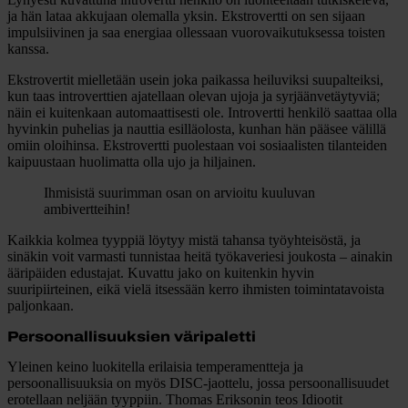
ja hän lataa akkujaan olemalla yksin. Ekstrovertti on sen sijaan
impulsiivinen ja saa energiaa ollessaan vuorovaikutuksessa toisten
kanssa.
Ekstrovertit mielletään usein joka paikassa heiluviksi suupalteiksi,
kun taas introverttien ajatellaan olevan ujoja ja syrjäänvetäytyviä;
näin ei kuitenkaan automaattisesti ole. Introvertti henkilö saattaa olla
hyvinkin puhelias ja nauttia esilläolosta, kunhan hän pääsee välillä
omiin oloihinsa. Ekstrovertti puolestaan voi sosiaalisten tilanteiden
kaipuustaan huolimatta olla ujo ja hiljainen.
Ihmisistä suurimman osan on arvioitu kuuluvan
ambivertteihin!
Kaikkia kolmea tyyppiä löytyy mistä tahansa työyhteisöstä, ja
sinäkin voit varmasti tunnistaa heitä työkaveriesi joukosta – ainakin
ääripäiden edustajat. Kuvattu jako on kuitenkin hyvin
suuripiirteinen, eikä vielä itsessään kerro ihmisten toimintatavoista
paljonkaan.
Persoonallisuuksien väripaletti
Yleinen keino luokitella erilaisia temperamentteja ja
persoonallisuuksia on myös DISC-jaottelu, jossa persoonallisuudet
erotellaan neljään tyyppiin.
Thomas Eriksonin
teos Idiootit