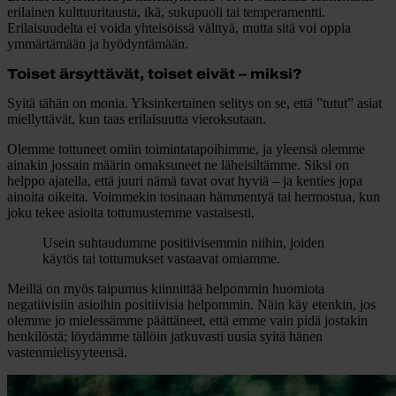
erilainen kulttuuritausta, ikä, sukupuoli tai temperamentti.
Erilaisuudelta ei voida yhteisöissä välttyä, mutta sitä voi oppia
ymmärtämään ja hyödyntämään.
Toiset ärsyttävät, toiset eivät – miksi?
Syitä tähän on monia. Yksinkertainen selitys on se, että ”tutut” asiat
miellyttävät, kun taas erilaisuutta vieroksutaan.
Olemme tottuneet omiin toimintatapoihimme, ja yleensä olemme
ainakin jossain määrin omaksuneet ne läheisiltämme. Siksi on
helppo ajatella, että juuri nämä tavat ovat hyviä – ja kenties jopa
ainoita oikeita. Voimmekin tosinaan hämmentyä tai hermostua, kun
joku tekee asioita tottumustemme vastaisesti.
Usein suhtaudumme positiivisemmin niihin, joiden
käytös tai tottumukset vastaavat omiamme.
Meillä on myös taipumus kiinnittää helpommin huomiota
negatiivisiin asioihin positiivisia helpommin. Näin käy etenkin, jos
olemme jo mielessämme päättäneet, että emme vain pidä jostakin
henkilöstä; löydämme tällöin jatkuvasti uusia syitä hänen
vastenmielisyyteensä.