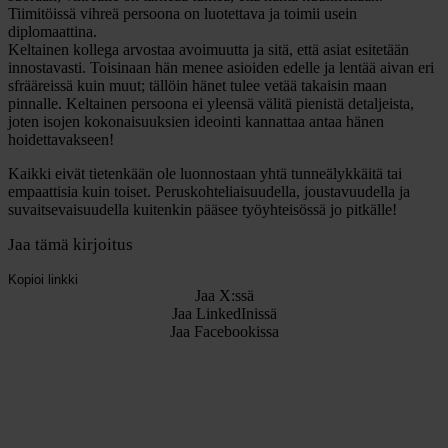
Tiimitöissä vihreä persoona on luotettava ja toimii usein
diplomaattina.
Keltainen kollega arvostaa avoimuutta ja sitä, että asiat esitetään
innostavasti.
Toisinaan hän menee asioiden edelle ja lentää aivan eri
sfrääreissä kuin muut; tällöin hänet tulee vetää takaisin maan
pinnalle. Keltainen persoona ei yleensä välitä pienistä detaljeista,
joten isojen kokonaisuuksien ideointi kannattaa antaa hänen
hoidettavakseen!
Kaikki eivät tietenkään ole luonnostaan yhtä tunneälykkäitä tai
empaattisia kuin toiset. Peruskohteliaisuudella, joustavuudella ja
suvaitsevaisuudella kuitenkin pääsee työyhteisössä jo pitkälle!
Jaa tämä kirjoitus
Kopioi linkki
Jaa X:ssä
Jaa LinkedInissä
Jaa Facebookissa