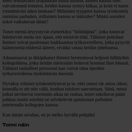
Mieti seuraavaksi työpaikkasi muita ihmisiä; keiden kanssa tulet
vaivattomasti toimeen, keiden kanssa syntyy kitkaa, ja keitä et tunne
ymmärtäväsi sitten lainkaan? Millaisten tyyppien kanssa työskentely
onnistuu parhaiten, millaisten kanssa se takkuilee? Minkä asioiden
uskot vaikuttavan tähän?
Toiset meistä ärsyyntyvät esimerkiksi ”hölöttäjistä”, jotka tuntuvat
häiritsevän muita sen sijaan, että tekisivät töitä. Tällaiset puheliaat
ihmiset voivat puolestaan loukkaantua työkavereilleen, jotka pysyvät
kääntyneinä töidensä ääreen, eivätkä vastaa heidän jutteluunsa.
Aikaansaavat ja äkkipikaiset ihmiset hermostuvat helposti hillittyihin
kollegoihinsa, jotka heidän mielestään hoitavat hommat liian hitaasti.
Tällaiset rauhalliset persoonat taas voivat ottaa ripeiden
työkavereidensa tiuskimisesta itseensä.
Hyväksy erilaiset työskentelytavat ja se, ettei omasi ole ainoa oikea;
keinoilla ei ole niin väliä, kunhan tulokset saavutetaan. Siinä, missä
jotkut tarvitsevat enemmän aikaa tai rauhaa, toiset sukeltavat päätä
pahkaa uusiin asioihin tai selvittelevät ajatuksiaan parhaiten
juttelemalla kollegojen kanssa.
Kun tämän oivaltaa, on jo melko hyvällä pohjalla!
Toimi näin