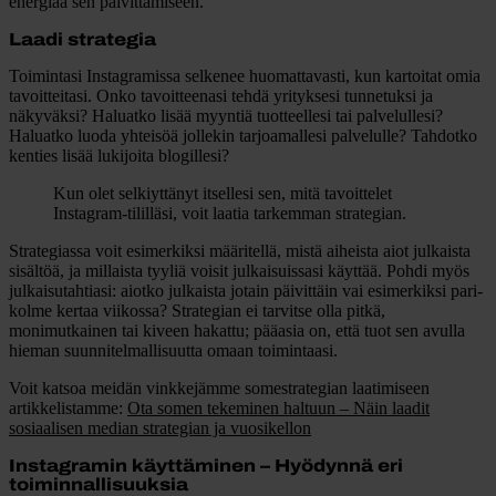
energiaa sen päivittämiseen.
Laadi strategia
Toimintasi Instagramissa selkenee huomattavasti, kun kartoitat omia
tavoitteitasi. Onko tavoitteenasi tehdä yrityksesi tunnetuksi ja
näkyväksi? Haluatko lisää myyntiä tuotteellesi tai palvelullesi?
Haluatko luoda yhteisöä jollekin tarjoamallesi palvelulle? Tahdotko
kenties lisää lukijoita blogillesi?
Kun olet selkiyttänyt itsellesi sen, mitä tavoittelet
Instagram-tililläsi, voit laatia tarkemman strategian.
Strategiassa voit esimerkiksi määritellä, mistä aiheista aiot julkaista
sisältöä, ja millaista tyyliä voisit julkaisuissasi käyttää. Pohdi myös
julkaisutahtiasi: aiotko julkaista jotain päivittäin vai esimerkiksi pari-
kolme kertaa viikossa? Strategian ei tarvitse olla pitkä,
monimutkainen tai kiveen hakattu; pääasia on, että tuot sen avulla
hieman suunnitelmallisuutta omaan toimintaasi.
Voit katsoa meidän vinkkejämme somestrategian laatimiseen
artikkelistamme:
Ota somen tekeminen haltuun – Näin laadit
sosiaalisen median strategian ja vuosikellon
Instagramin käyttäminen – Hyödynnä eri
toiminnallisuuksia