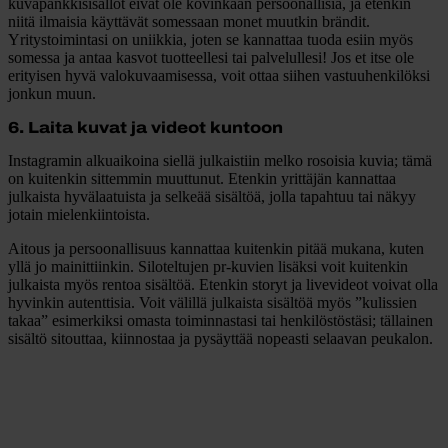
kuvapankkisisällöt eivät ole kovinkaan persoonallisia, ja etenkin
niitä ilmaisia käyttävät somessaan monet muutkin brändit.
Yritystoimintasi on uniikkia, joten se kannattaa tuoda esiin myös
somessa ja antaa kasvot tuotteellesi tai palvelullesi! Jos et itse ole
erityisen hyvä valokuvaamisessa, voit ottaa siihen vastuuhenkilöksi
jonkun muun.
6. Laita kuvat ja videot kuntoon
Instagramin alkuaikoina siellä julkaistiin melko rosoisia kuvia; tämä
on kuitenkin sittemmin muuttunut. Etenkin yrittäjän kannattaa
julkaista hyvälaatuista ja selkeää sisältöä, jolla tapahtuu tai näkyy
jotain mielenkiintoista.
Aitous ja persoonallisuus kannattaa kuitenkin pitää mukana, kuten
yllä jo mainittiinkin. Siloteltujen pr-kuvien lisäksi voit kuitenkin
julkaista myös rentoa sisältöä. Etenkin storyt ja livevideot voivat olla
hyvinkin autenttisia. Voit välillä julkaista sisältöä myös ”kulissien
takaa” esimerkiksi omasta toiminnastasi tai henkilöstöstäsi; tällainen
sisältö sitouttaa, kiinnostaa ja pysäyttää nopeasti selaavan peukalon.