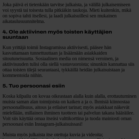
Joka päivä ei tietenkään tarvitse julkaista, ja välillä julkaisemiseen
voi syystä tai toisesta tulla pitkiäkin taukoja. Mieti kuitenkin, mikä
on sopiva tahti itsellesi, ja laadi julkaisuillesi sen mukainen
aikataulusuunnitelma.
4. Ole aktiivinen myös toisten käyttäjien
suuntaan
Kun yrittäjä toimii Instagramissa aktiivisesti, pääsee hän
kasvattamaan tunnettuuttaan ja lisäämään asiakkaiden
sitoutuneisuutta. Sosiaalinen media on nimensä veroinen, ja
aktiivisuuden tulisi olla siellä vastavuoroista; sinunkin kannattaa siis
ottaa toisten tilejä seurantaasi, tykkäillä heidän julkaisuistaan ja
kommentoida niihin.
5. Tuo persoonasi esiin
Koska kilpailu on kovaa oikeastaan alalla kuin alalla, erottautuminen
muista saman alan toimijoista on kaiken a ja o. Ihmisiä kiinnostaa
persoonallisuus, aitous ja erilaiset tarinat; myös asiakkaat näkevät
mielellään, millainen ihminen tuotteen tai palvelun takana hääräilee.
Voit siis käyttää omaa itseäsi valttikorttina ja tuoda mainiosti oman
persoonasi esiin Instagram-julkaisuissasi!
Muista myös julkaista itse otettuja kuvia ja videoita;