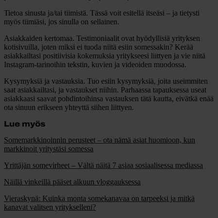
Tietoa sinusta ja/tai tiimistä
. Tässä voit esitellä itseäsi – ja tietysti
myös tiimiäsi, jos sinulla on sellainen.
Asiakkaiden kertomaa
. Testimoniaalit ovat hyödyllisiä yrityksen
kotisivuilla, joten miksi ei tuoda niitä esiin somessakin? Kerää
asiakkailtasi positiivisia kokemuksia yritykseesi liittyen ja vie niitä
Instagram-tarinoihin tekstin, kuvien ja videoiden muodossa.
Kysymyksiä ja vastauksia
. Tuo esiin kysymyksiä, joita useimmiten
saat asiakkailtasi, ja vastaukset niihin. Parhaassa tapauksessa useat
asiakkaasi saavat pohdintoihinsa vastauksen tätä kautta, eivätkä enää
ota sinuun erikseen yhteyttä siihen liittyen.
Lue myös
Somemarkkinoinnin perusteet – ota nämä asiat huomioon, kun
markkinoit yritystäsi somessa
Yrittäjän somevirheet – Vältä näitä 7 asiaa sosiaalisessa mediassa
Näillä vinkeillä pääset alkuun vloggauksessa
Vieraskynä: Kuinka monta somekanavaa on tarpeeksi ja mitkä
kanavat valitsen yritykselleni?