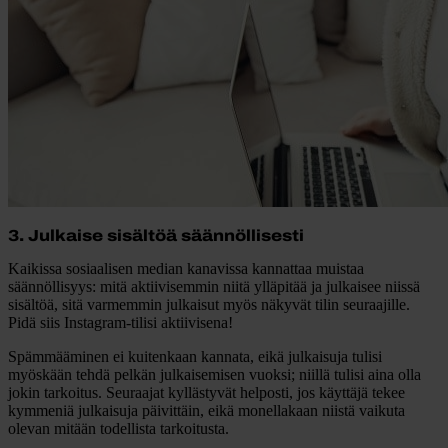
3. Julkaise sisältöä säännöllisesti
Kaikissa sosiaalisen median kanavissa kannattaa muistaa
säännöllisyys: mitä aktiivisemmin niitä ylläpitää ja julkaisee niissä
sisältöä, sitä varmemmin julkaisut myös näkyvät tilin seuraajille.
Pidä siis Instagram-tilisi aktiivisena!
Spämmääminen ei kuitenkaan kannata, eikä julkaisuja tulisi
myöskään tehdä pelkän julkaisemisen vuoksi; niillä tulisi aina olla
jokin tarkoitus. Seuraajat kyllästyvät helposti, jos käyttäjä tekee
kymmeniä julkaisuja päivittäin, eikä monellakaan niistä vaikuta
olevan mitään todellista tarkoitusta.