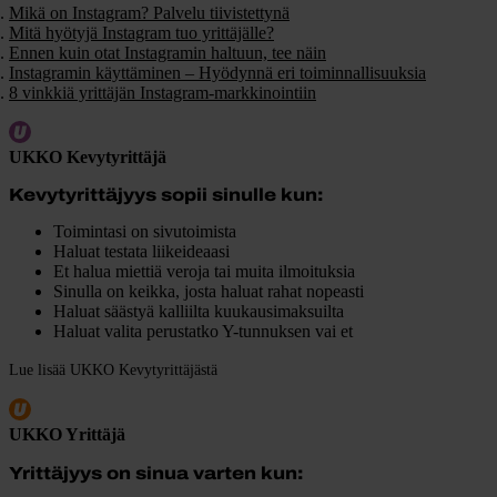
Mikä on Instagram? Palvelu tiivistettynä
Mitä hyötyjä Instagram tuo yrittäjälle?
Ennen kuin otat Instagramin haltuun, tee näin
Instagramin käyttäminen – Hyödynnä eri toiminnallisuuksia
8 vinkkiä yrittäjän Instagram-markkinointiin
UKKO Kevytyrittäjä
Kevytyrittäjyys sopii sinulle kun:
Toimintasi on sivutoimista
Haluat testata liikeideaasi
Et halua miettiä veroja tai muita ilmoituksia
Sinulla on keikka, josta haluat rahat nopeasti
Haluat säästyä kalliilta kuukausimaksuilta
Haluat valita perustatko Y-tunnuksen vai et
Lue lisää UKKO Kevytyrittäjästä
UKKO Yrittäjä
Yrittäjyys on sinua varten kun: