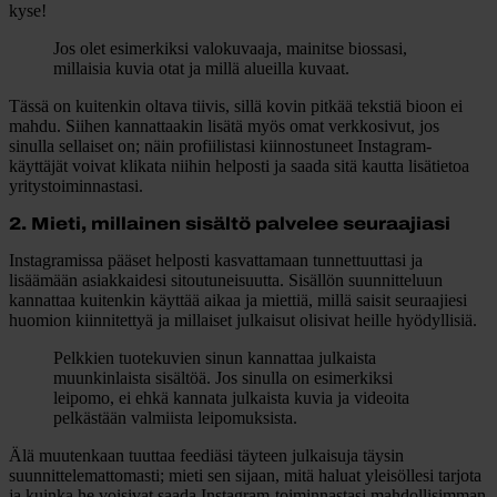
kyse!
Jos olet esimerkiksi valokuvaaja, mainitse biossasi,
millaisia kuvia otat ja millä alueilla kuvaat.
Tässä on kuitenkin oltava tiivis, sillä kovin pitkää tekstiä bioon ei
mahdu. Siihen kannattaakin lisätä myös omat verkkosivut, jos
sinulla sellaiset on; näin profiilistasi kiinnostuneet Instagram-
käyttäjät voivat klikata niihin helposti ja saada sitä kautta lisätietoa
yritystoiminnastasi.
2. Mieti, millainen sisältö palvelee seuraajiasi
Instagramissa pääset helposti kasvattamaan tunnettuuttasi ja
lisäämään asiakkaidesi sitoutuneisuutta. Sisällön suunnitteluun
kannattaa kuitenkin käyttää aikaa ja miettiä, millä saisit seuraajiesi
huomion kiinnitettyä ja millaiset julkaisut olisivat heille hyödyllisiä.
Pelkkien tuotekuvien sinun kannattaa julkaista
muunkinlaista sisältöä. Jos sinulla on esimerkiksi
leipomo, ei ehkä kannata julkaista kuvia ja videoita
pelkästään valmiista leipomuksista.
Älä muutenkaan tuuttaa feediäsi täyteen julkaisuja täysin
suunnittelemattomasti; mieti sen sijaan, mitä haluat yleisöllesi tarjota
ja kuinka he voisivat saada Instagram-toiminnastasi mahdollisimman