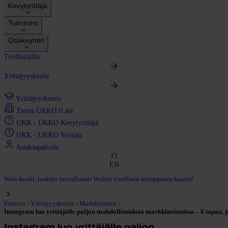
Kevytyrittäjä
Toiminimi
Osakeyhtiö
Työllistäjille
Yrittäjyyskoulu
Yrittäjyyskoulu
Tietoa UKKO.fi:stä
UKK - UKKO Kevytyrittäjä
UKK - UKKO Yrittäjä
Asiakaspalvelu
FI
EN
Wolt-kuski, laskuta turvallisesti Woltin virallisen kumppanin kautta!
›
›
›
Etusivu
Yrittäjyyskoulu
Markkinointi
Instagram luo yrittäjälle paljon mahdollisuuksia markkinoinnissa – 8 tapaa, jo
Instagram luo yrittäjälle paljon