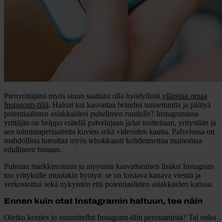
Pienyrittäjänä myös sinun saattaisi olla hyödyllistä
ylläpitää omaa
Instagram-tiliä
. Haluat kai kasvattaa brändisi tunnettuutta ja päätyä
potentiaalisten asiakkaidesi puhelimen ruudulle? Instagramissa
yrittäjän on helppo esitellä palvelujaan ja/tai tuotteitaan, yritystään ja
sen toimintaperiaatteita kuvien sekä videoiden kautta. Palvelussa on
mahdollista toteuttaa myös tehokkaasti kohdennettua mainontaa
edulliseen hintaan.
Puhtaan markkinoinnin ja myynnin kasvattamisen lisäksi Instagram
tuo yrityksille muutakin hyötyä: se on loistava kanava viestiä ja
verkostoitua sekä nykyisten että potentiaalisten asiakkaiden kanssa.
Ennen kuin otat Instagramin haltuun, tee näin
Oletko kenties jo suunnitellut Instagram-tilin perustamista? Tai onko