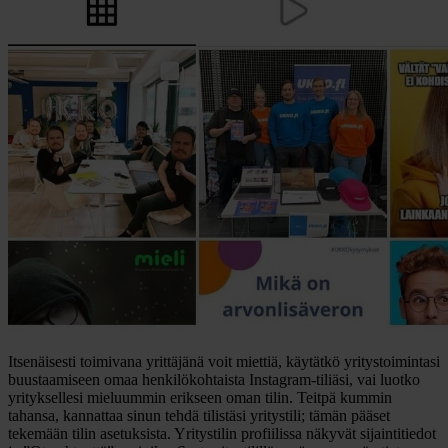
Itsenäisesti toimivana yrittäjänä voit miettiä, käytätkö yritystoimintasi
buustaamiseen omaa henkilökohtaista Instagram-tiliäsi, vai luotko
yrityksellesi mieluummin erikseen oman tilin. Teitpä kummin
tahansa, kannattaa sinun tehdä tilistäsi yritystili; tämän pääset
tekemään tilin asetuksista. Yritystilin profiilissa näkyvät sijaintitiedot