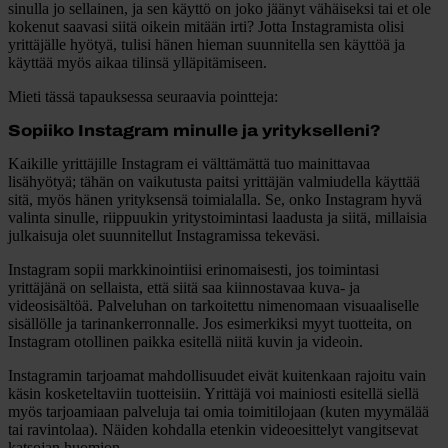
sinulla jo sellainen, ja sen käyttö on joko jäänyt vähäiseksi tai et ole
kokenut saavasi siitä oikein mitään irti? Jotta Instagramista olisi
yrittäjälle hyötyä, tulisi hänen hieman suunnitella sen käyttöä ja
käyttää myös aikaa tilinsä ylläpitämiseen.
Mieti tässä tapauksessa seuraavia pointteja:
Sopiiko Instagram minulle ja yritykselleni?
Kaikille yrittäjille Instagram ei välttämättä tuo mainittavaa
lisähyötyä; tähän on vaikutusta paitsi yrittäjän valmiudella käyttää
sitä, myös hänen yrityksensä toimialalla. Se, onko Instagram hyvä
valinta sinulle, riippuukin yritystoimintasi laadusta ja siitä, millaisia
julkaisuja olet suunnitellut Instagramissa tekeväsi.
Instagram sopii markkinointiisi erinomaisesti, jos toimintasi
yrittäjänä on sellaista, että siitä saa kiinnostavaa kuva- ja
videosisältöä. Palveluhan on tarkoitettu nimenomaan visuaaliselle
sisällölle ja tarinankerronnalle. Jos esimerkiksi myyt tuotteita, on
Instagram otollinen paikka esitellä niitä kuvin ja videoin.
Instagramin tarjoamat mahdollisuudet eivät kuitenkaan rajoitu vain
käsin kosketeltaviin tuotteisiin. Yrittäjä voi mainiosti esitellä siellä
myös tarjoamiaan palveluja tai omia toimitilojaan (kuten myymälää
tai ravintolaa). Näiden kohdalla etenkin videoesittelyt vangitsevat
katsojan huomion.