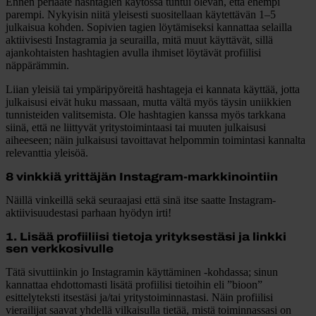
Ennen periaate hashtagien käytössä tuntui olevan, että enempi
parempi. Nykyisin niitä yleisesti suositellaan käytettävän 1–5
julkaisua kohden. Sopivien tagien löytämiseksi kannattaa selailla
aktiivisesti Instagramia ja seurailla, mitä muut käyttävät, sillä
ajankohtaisten hashtagien avulla ihmiset löytävät profiilisi
näppärämmin.
Liian yleisiä tai ympäripyöreitä hashtageja ei kannata käyttää, jotta
julkaisusi eivät huku massaan, mutta vältä myös täysin uniikkien
tunnisteiden valitsemista. Ole hashtagien kanssa myös tarkkana
siinä, että ne liittyvät yritystoimintaasi tai muuten julkaisusi
aiheeseen; näin julkaisusi tavoittavat helpommin toimintasi kannalta
relevanttia yleisöä.
8 vinkkiä yrittäjän Instagram-markkinointiin
Näillä vinkeillä sekä seuraajasi että sinä itse saatte Instagram-
aktiivisuudestasi parhaan hyödyn irti!
1. Lisää profiiliisi tietoja yrityksestäsi ja linkki
sen verkkosivulle
Tätä sivuttiinkin jo Instagramin käyttäminen -kohdassa; sinun
kannattaa ehdottomasti lisätä profiilisi tietoihin eli ”bioon”
esittelyteksti itsestäsi ja/tai yritystoiminnastasi. Näin profiilisi
vierailijat saavat yhdellä vilkaisulla tietää, mistä toiminnassasi on