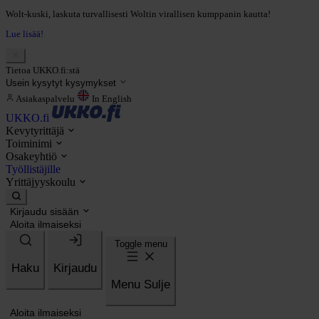
Wolt-kuski, laskuta turvallisesti Woltin virallisen kumppanin kautta!
Lue lisää!
Tietoa UKKO.fi:stä
Usein kysytyt kysymykset
Asiakaspalvelu
In English
UKKO.fi
Kevytyrittäjä
Toiminimi
Osakeyhtiö
Työllistäjille
Yrittäjyyskoulu
Kirjaudu sisään
Aloita ilmaiseksi
Toggle menu
Haku
Kirjaudu
Menu
Sulje
Aloita ilmaiseksi