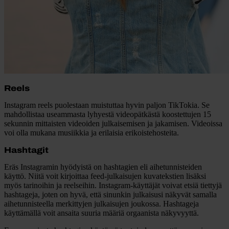
Reels
Instagram reels puolestaan muistuttaa hyvin paljon TikTokia. Se
mahdollistaa useammasta lyhyestä videopätkästä koostettujen 15
sekunnin mittaisten videoiden julkaisemisen ja jakamisen. Videoissa
voi olla mukana musiikkia ja erilaisia erikoistehosteita.
Hashtagit
Eräs Instagramin hyödyistä on hashtagien eli aihetunnisteiden
käyttö. Niitä voit kirjoittaa feed-julkaisujen kuvatekstien lisäksi
myös tarinoihin ja reelseihin. Instagram-käyttäjät voivat etsiä tiettyjä
hashtageja, joten on hyvä, että sinunkin julkaisusi näkyvät samalla
aihetunnisteella merkittyjen julkaisujen joukossa. Hashtageja
käyttämällä voit ansaita suuria määriä orgaanista näkyvyyttä.