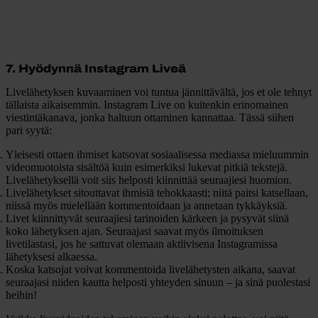
7. Hyödynnä Instagram Liveä
Livelähetyksen kuvaaminen voi tuntua jännittävältä, jos et ole tehnyt
tällaista aikaisemmin. Instagram Live on kuitenkin erinomainen
viestintäkanava, jonka haltuun ottaminen kannattaa. Tässä siihen
pari syytä:
Yleisesti ottaen ihmiset katsovat sosiaalisessa mediassa mieluummin
videomuotoista sisältöä kuin esimerkiksi lukevat pitkiä tekstejä.
Livelähetyksellä voit siis helposti kiinnittää seuraajiesi huomion.
Livelähetykset sitouttavat ihmisiä tehokkaasti; niitä paitsi katsellaan,
niissä myös mielellään kommentoidaan ja annetaan tykkäyksiä.
Livet kiinnittyvät seuraajiesi tarinoiden kärkeen ja pysyvät siinä
koko lähetyksen ajan. Seuraajasi saavat myös ilmoituksen
livetilastasi, jos he sattuvat olemaan aktiivisena Instagramissa
lähetyksesi alkaessa.
Koska katsojat voivat kommentoida livelähetysten aikana, saavat
seuraajasi niiden kautta helposti yhteyden sinuun – ja sinä puolestasi
heihin!