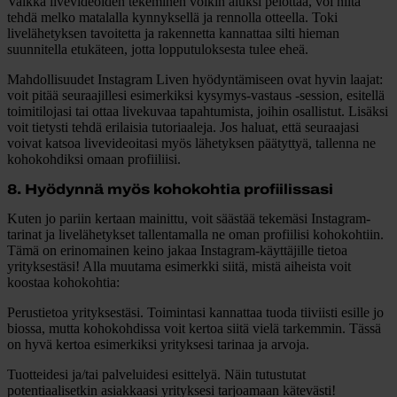
Vaikka livevideoiden tekeminen voikin aluksi pelottaa, voi niitä
tehdä melko matalalla kynnyksellä ja rennolla otteella. Toki
livelähetyksen tavoitetta ja rakennetta kannattaa silti hieman
suunnitella etukäteen, jotta lopputuloksesta tulee eheä.
Mahdollisuudet Instagram Liven hyödyntämiseen ovat hyvin laajat:
voit pitää seuraajillesi esimerkiksi kysymys-vastaus -session, esitellä
toimitilojasi tai ottaa livekuvaa tapahtumista, joihin osallistut. Lisäksi
voit tietysti tehdä erilaisia tutoriaaleja. Jos haluat, että seuraajasi
voivat katsoa livevideoitasi myös lähetyksen päätyttyä, tallenna ne
kohokohdiksi omaan profiiliisi.
8. Hyödynnä myös kohokohtia profiilissasi
Kuten jo pariin kertaan mainittu, voit säästää tekemäsi Instagram-
tarinat ja livelähetykset tallentamalla ne oman profiilisi kohokohtiin.
Tämä on erinomainen keino jakaa Instagram-käyttäjille tietoa
yrityksestäsi! Alla muutama esimerkki siitä, mistä aiheista voit
koostaa kohokohtia:
Perustietoa yrityksestäsi
. Toimintasi kannattaa tuoda tiiviisti esille jo
biossa, mutta kohokohdissa voit kertoa siitä vielä tarkemmin. Tässä
on hyvä kertoa esimerkiksi yrityksesi tarinaa ja arvoja.
Tuotteidesi ja/tai palveluidesi esittelyä
. Näin tutustutat
potentiaalisetkin asiakkaasi yrityksesi tarjoamaan kätevästi!