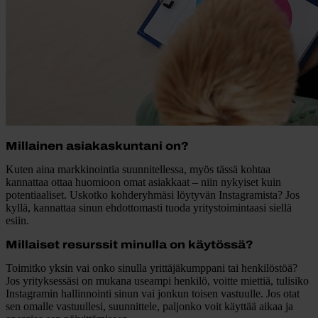
Millainen asiakaskuntani on?
Kuten aina markkinointia suunnitellessa, myös tässä kohtaa
kannattaa ottaa huomioon omat asiakkaat – niin nykyiset kuin
potentiaaliset. Uskotko kohderyhmäsi löytyvän Instagramista? Jos
kyllä, kannattaa sinun ehdottomasti tuoda yritystoimintaasi siellä
esiin.
Millaiset resurssit minulla on käytössä?
Toimitko yksin vai onko sinulla yrittäjäkumppani tai henkilöstöä?
Jos yrityksessäsi on mukana useampi henkilö, voitte miettiä, tulisiko
Instagramin hallinnointi sinun vai jonkun toisen vastuulle. Jos otat
sen omalle vastuullesi, suunnittele, paljonko voit käyttää aikaa ja