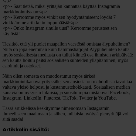
</p>
<p>• Saat tietää, miksi yrittäjän kannattaa käyttää Instagramia
markkinoinnissaan</p>
<p>• Kerromme myös vinkit sen hyödyntämiseen; löydät 7
vinkkiämme artikkelin loppupäästä</p>
<p>• Onko Instagram sinulle uusi? Kerromme perusteet sen
käytöstä!
Tiesitkö, että yli puolet maapallon väestöstä omistaa älypuhelimen?
Niitä on jopa enemmän kuin hammasharjoja! Älypuhelinten kautta
myös sosiaalisesta mediasta on tullut kiinteä osa ihmisten arkipäivää:
sen kautta hoituu paitsi sosiaalisten suhteiden ylläpitäminen, myös
asioinnit ja ostokset.
Näin ollen somesta on muodostunut myös tärkeä
markkinointikanava yrityksille; sen ansiosta on mahdollista tavoittaa
valtava yleisö helposti ja kustannustehokkaasti. Sosiaalisen median
kanavia on nykyisin lukuisia, ja suosituimpia niistä ovat Facebook,
Instagram,
LinkedIn
, Pinterest,
TikTok
, Twitter ja
YouTube
.
Tässä artikkelissa keskitymme nimenomaan Instagramin
ihmeelliseen maailmaan ja siihen, millaisia hyötyjä
pienyrittäjä
voi
siitä saada!
Artikkelin sisältö: