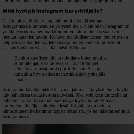
kertoo
löytäneensä uuden tuotteen tai palvelun
Instagramin kautta.
Mitä hyötyjä Instagram tuo yrittäjälle?
Tätä jo alustettiinkin ylempänä: moni käyttäjä seuraavaa
Instagramissa kiinnostavien yritysten tilejä. Näin ollen Instagram on
yrittäjille erinomainen markkinointityökalu muiden sosiaalisen
median kanavien tavoin. Kanavat mahdollistavat sen, että yritys on
helposti asiakkaiden löydettävissä ja niiden kautta kiinnostunut
asiakas löytää yrityksestä kätevästi lisätietoa.
Etenkin graafisten alojen toimijat – kuten graafiset
suunnittelijat ja valokuvaajat – ovat tottuneet
käyttämään Instagramia portfolionaan. Se sopii
kuitenkin hyvin oikeastaan minkä alan yrittäjälle
tahansa.
Instagramin käyttäjämäärät kasvavat jatkuvasti ja yksittäinen käyttäjä
käy palvelussa useita kertoja päivässä. Siksi yrityksen tuotteella tai
palvelulla onkin hyvä todennäköisyys löytyä kohderyhmään
kuuluvien käyttäjien silmien edestä. Käyttäjien on todettu
kiinnostuneen herkemmin tietystä brändistä, jos he näkevät sen juuri
Instagramissa.