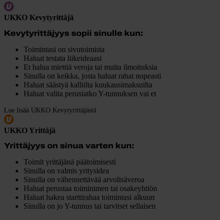
UKKO Kevytyrittäjä
Kevytyrittäjyys sopii sinulle kun:
Toimintasi on sivutoimista
Haluat testata liikeideaasi
Et halua miettiä veroja tai muita ilmoituksia
Sinulla on keikka, josta haluat rahat nopeasti
Haluat säästyä kalliilta kuukausimaksuilta
Haluat valita perustatko Y-tunnuksen vai et
Lue lisää UKKO Kevytyrittäjästä
UKKO Yrittäjä
Yrittäjyys on sinua varten kun:
Toimit yrittäjänä päätoimisesti
Sinulla on valmis yritysidea
Sinulla on vähennettävää arvolisäveroa
Haluat perustaa toiminimen tai osakeyhtiön
Haluat hakea starttirahaa toimintasi alkuun
Sinulla on jo Y-tunnus tai tarvitset sellaisen