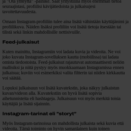
ja ”Ota yhteyttä” -painike. Saat yritystilillä myös enemmän tietoa
seuraajistasi, profiilisi kävijätiedoista ja julkaisujesi
tavoitettavuudesta.
Omaan Instagram-profiiliin tulee aina lisätä vähintään käyttäjänimi ja
profiilikuva. Näiden lisäksi profiiliin voi lisätä tietoja itsestään tai
tilistä sekä linkin mahdollisille nettisivuille.
Feed-julkaisut
Kuten mainittu, Instagramiin voi ladata kuvia ja videoita. Ne voi
joko kuvata Instagram-sovelluksen kautta (mobiilissa) tai ladata
omista tiedostoista. Feed-julkaisut rajautuvat automaattisesti neliön
mallisiksi ja niitä pystyy myös muokkaamaan Instagramissa ennen
julkaisua; kuviin voi esimerkiksi valita filtterin tai niiden kirkkautta
voi säätää.
Lopuksi julkaisuun voi lisätä kuvatekstin, joka näkyy julkaistun
kuvan/videon alla. Kuvatekstiin on hyvä lisätä sopivia
aihetunnisteita eli hashtageja. Julkaisuun voi myös merkitä toisia
käyttäjiä ja lisätä sijainnin.
Instagram-tarinat eli ”storyt”
Myös Instagram-tarinoissa on mahdollista julkaista sekä kuvia että
videoita. Tämä toiminto on hyvin samanlainen kuin toinen