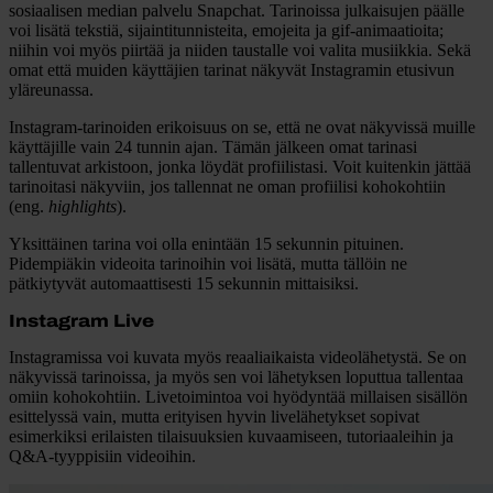
sosiaalisen median palvelu Snapchat. Tarinoissa julkaisujen päälle
voi lisätä tekstiä, sijaintitunnisteita, emojeita ja gif-animaatioita;
niihin voi myös piirtää ja niiden taustalle voi valita musiikkia. Sekä
omat että muiden käyttäjien tarinat näkyvät Instagramin etusivun
yläreunassa.
Instagram-tarinoiden erikoisuus on se, että ne ovat näkyvissä muille
käyttäjille vain 24 tunnin ajan. Tämän jälkeen omat tarinasi
tallentuvat arkistoon, jonka löydät profiilistasi. Voit kuitenkin jättää
tarinoitasi näkyviin, jos tallennat ne oman profiilisi kohokohtiin
(eng.
highlights
).
Yksittäinen tarina voi olla enintään 15 sekunnin pituinen.
Pidempiäkin videoita tarinoihin voi lisätä, mutta tällöin ne
pätkiytyvät automaattisesti 15 sekunnin mittaisiksi.
Instagram Live
Instagramissa voi kuvata myös reaaliaikaista videolähetystä. Se on
näkyvissä tarinoissa, ja myös sen voi lähetyksen loputtua tallentaa
omiin kohokohtiin. Livetoimintoa voi hyödyntää millaisen sisällön
esittelyssä vain, mutta erityisen hyvin livelähetykset sopivat
esimerkiksi erilaisten tilaisuuksien kuvaamiseen, tutoriaaleihin ja
Q&A-tyyppisiin videoihin.