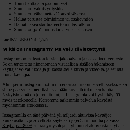
Toimit yrittäjänä päätoimisesti
Sinulla on valmis yritysidea
Sinulla on vähennettävää arvolisäveroa
Haluat perustaa toiminimen tai osakeyhtiön
Haluat hakea starttirahaa toimintasi alkuun
Sinulla on jo Y-tunnus tai tarvitset sellaisen
Lue lisää UKKO Yrittäjästä
Mikä on Instagram? Palvelu tiivistettynä
Instagram on maksuton kuvien jakopalvelu ja sosiaalinen verkosto.
Se on tarkoitettu nimenomaan visuaalisen sisällön jakamiseen:
käyttäjät voivat luoda ja julkaista siellä kuvia ja videoita, ja seurata
muita käyttäjiä.
Alun perin Instagram luotiin nimenomaan mobiilisovellukseksi, eikä
sinne päässyt esimerkiksi lisäämään kuvia tietokoneen kautta.
Nykyisin tämä on jo muuttunut, ja Instagramia voi hyvin käyttää
myös tietokoneella. Kerromme tarkemmin palvelun käytöstä
myöhemmin artikkelissa.
Instagramilla on tänä päivänä yli miljardi aktiivista käyttäjää
kuukausittain, ja sovellusta käytetään jopa
53 minuuttia päivässä
.
Käyttäjistä 80 %
seuraa yritystilejä ja yli puolet aktiivisista käyttäjistä