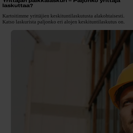
Yrittäjän palkkalaskuri – Paljonko yrittäjä
laskuttaa?
Kartoitimme yrittäjien keskituntilaskutusta alakohtaisesti.
Katso laskurista paljonko eri alojen keskituntilaskutus on.