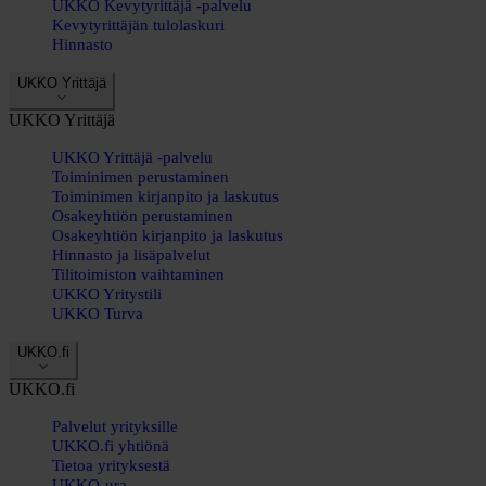
UKKO Kevytyrittäjä -palvelu
Kevytyrittäjän tulolaskuri
Hinnasto
UKKO Yrittäjä
UKKO Yrittäjä
UKKO Yrittäjä -palvelu
Toiminimen perustaminen
Toiminimen kirjanpito ja laskutus
Osakeyhtiön perustaminen
Osakeyhtiön kirjanpito ja laskutus
Hinnasto ja lisäpalvelut
Tilitoimiston vaihtaminen
UKKO Yritystili
UKKO Turva
UKKO.fi
UKKO.fi
Palvelut yrityksille
UKKO.fi yhtiönä
Tietoa yrityksestä
UKKO-ura