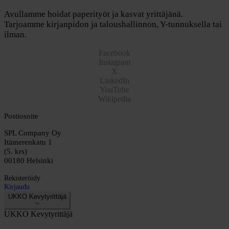
Avullamme hoidat paperityöt ja kasvat yrittäjänä.
Tarjoamme kirjanpidon ja taloushallinnon, Y-tunnuksella tai
ilman.
Facebook
Instagram
X
LinkedIn
YouTube
Wikipedia
Postiosoite
SPL Company Oy
Itämerenkatu 1
(5. krs)
00180 Helsinki
Rekisteröidy
Kirjaudu
UKKO Kevytyrittäjä
UKKO Kevytyrittäjä