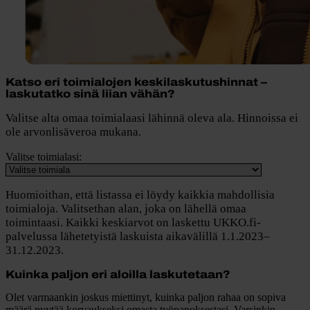
Katso eri toimialojen keskilaskutushinnat –
laskutatko sinä liian vähän?
Valitse alta omaa toimialaasi lähinnä oleva ala. Hinnoissa ei
ole arvonlisäveroa mukana.
Valitse toimialasi:
Huomioithan, että listassa ei löydy kaikkia mahdollisia
toimialoja. Valitsethan alan, joka on lähellä omaa
toimintaasi. Kaikki keskiarvot on laskettu UKKO.fi-
palvelussa lähetetyistä laskuista aikavälillä 1.1.2023–
31.12.2023.
Kuinka paljon eri aloilla laskutetaan?
Olet varmaankin joskus miettinyt, kuinka paljon rahaa on sopiva
määrä pyytää korvaukseksi omasta työpanoksestasi. Varsinkin