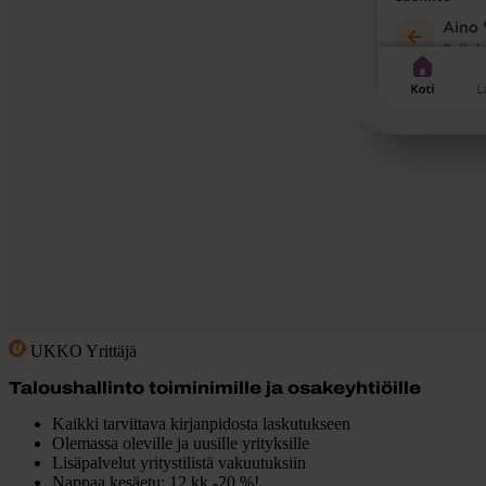
UKKO Yrittäjä
Taloushallinto toiminimille ja osakeyhtiöille
Kaikki tarvittava kirjanpidosta laskutukseen
Olemassa oleville ja uusille yrityksille
Lisäpalvelut yritystilistä vakuutuksiin
Nappaa kesäetu: 12 kk -20 %!