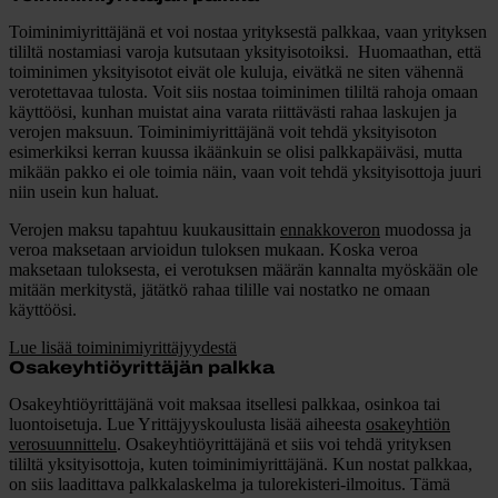
Toiminimiyrittäjänä et voi nostaa yrityksestä palkkaa, vaan yrityksen
tililtä nostamiasi varoja kutsutaan
yksityisotoiksi
. Huomaathan, että
toiminimen yksityisotot eivät ole kuluja, eivätkä ne siten vähennä
verotettavaa tulosta. Voit siis nostaa toiminimen tililtä rahoja omaan
käyttöösi, kunhan muistat aina varata riittävästi rahaa laskujen ja
verojen maksuun. Toiminimiyrittäjänä voit tehdä yksityisoton
esimerkiksi kerran kuussa ikäänkuin se olisi palkkapäiväsi, mutta
mikään pakko ei ole toimia näin, vaan voit tehdä yksityisottoja juuri
niin usein kun haluat.
Verojen maksu tapahtuu kuukausittain
ennakkoveron
muodossa ja
veroa maksetaan arvioidun tuloksen mukaan. Koska veroa
maksetaan tuloksesta, ei verotuksen määrän kannalta myöskään ole
mitään merkitystä, jätätkö rahaa tilille vai nostatko ne omaan
käyttöösi.
Lue lisää toiminimiyrittäjyydestä
Osakeyhtiöyrittäjän palkka
Osakeyhtiöyrittäjänä voit maksaa itsellesi
palkkaa, osinkoa tai
luontoisetuja
. Lue Yrittäjyyskoulusta lisää aiheesta
osakeyhtiön
verosuunnittelu
. Osakeyhtiöyrittäjänä et siis voi tehdä yrityksen
tililtä yksityisottoja, kuten toiminimiyrittäjänä. Kun nostat palkkaa,
on siis laadittava palkkalaskelma ja tulorekisteri-ilmoitus. Tämä