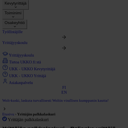
Kevytyrittäjä
Toiminimi
Osakeyhtiö
Työllistäjille
Yrittäjyyskoulu
Yrittäjyyskoulu
Tietoa UKKO.fi:stä
UKK - UKKO Kevytyrittäjä
UKK - UKKO Yrittäjä
Asiakaspalvelu
FI
EN
Wolt-kuski, laskuta turvallisesti Woltin virallisen kumppanin kautta!
›
Etusivu
Yrittäjän palkkalaskuri
Yrittäjän palkkalaskuri