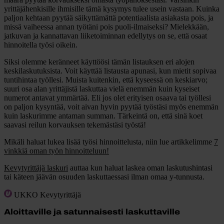
yrittäjähenkisille ihmisille tämä kysymys tulee usein vastaan. Kuinka
paljon kehtaan pyytää säikyttämättä potentiaalista asiakasta pois, ja
missä vaiheessa annan työtäni pois puoli-ilmaiseksi? Mielekkään,
jatkuvan ja kannattavan liiketoiminnan edellytys on se, että osaat
hinnoitella työsi oikein.
Siksi olemme keränneet käyttöösi tämän listauksen eri alojen
keskilaskutuksista. Voit käyttää listausta apunasi, kun mietit sopivaa
tuntihintaa työllesi. Muista kuitenkin, että kyseessä on keskiarvo;
suuri osa alan yrittäjistä laskuttaa vielä enemmän kuin kyseiset
numerot antavat ymmärtää. Eli jos olet erityisen osaava tai työllesi
on paljon kysyntää, voit aivan hyvin pyytää työstäsi myös enemmän
kuin laskurimme antaman summan. Tärkeintä on, että sinä koet
saavasi reilun korvauksen tekemästäsi työstä!
Mikäli haluat lukea lisää työsi hinnoittelusta, niin lue artikkelimme
7
vinkkiä oman työn hinnoitteluun!
Kevytyrittäjä laskuri
auttaa kun haluat laskea oman laskutushintasi
tai käteen jäävän osuuden laskuttaessasi ilman omaa y-tunnusta.
UKKO Kevytyrittäjä
Aloittaville ja satunnaisesti laskuttaville