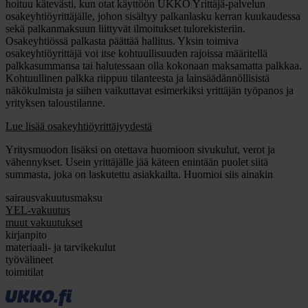
hoituu kätevästi, kun otat käyttöön UKKO Yrittäjä-palvelun
osakeyhtiöyrittäjälle, johon sisältyy palkanlasku kerran kuukaudessa
sekä palkanmaksuun liittyvät ilmoitukset tulorekisteriin.
Osakeyhtiössä palkasta päättää hallitus. Yksin toimiva
osakeyhtiöyrittäjä voi itse kohtuullisuuden rajoissa määritellä
palkkasummansa tai halutessaan olla kokonaan maksamatta palkkaa.
Kohtuullinen palkka riippuu tilanteesta ja lainsäädännöllisistä
näkökulmista ja siihen vaikuttavat esimerkiksi yrittäjän työpanos ja
yrityksen taloustilanne.
Lue lisää osakeyhtiöyrittäjyydestä
Yritysmuodon lisäksi on otettava huomioon sivukulut, verot ja
vähennykset. Usein yrittäjälle jää käteen enintään puolet siitä
summasta, joka on laskutettu asiakkailta. Huomioi siis ainakin
sairausvakuutusmaksu
YEL-vakuutus
muut vakuutukset
kirjanpito
materiaali- ja tarvikekulut
työvälineet
toimitilat