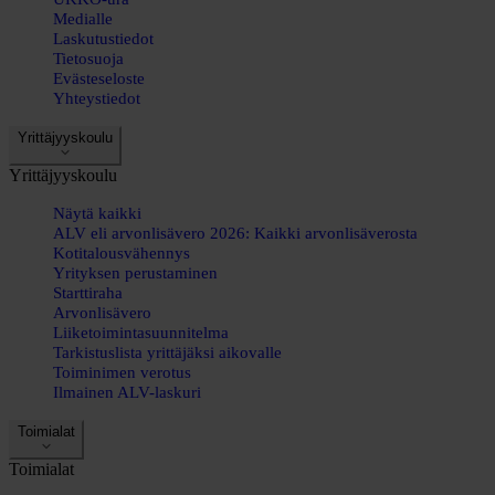
Medialle
Laskutustiedot
Tietosuoja
Evästeseloste
Yhteystiedot
Yrittäjyyskoulu
Yrittäjyyskoulu
Näytä kaikki
ALV eli arvonlisävero 2026: Kaikki arvonlisäverosta
Kotitalousvähennys
Yrityksen perustaminen
Starttiraha
Arvonlisävero
Liiketoimintasuunnitelma
Tarkistuslista yrittäjäksi aikovalle
Toiminimen verotus
Ilmainen ALV-laskuri
Toimialat
Toimialat