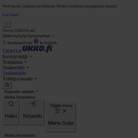
Wolt-kuski, laskuta turvallisesti Woltin virallisen kumppanin kautta!
Lue lisää!
Tietoa UKKO.fi:stä
Usein kysytyt kysymykset
Asiakaspalvelu
In English
UKKO.fi
Kevytyrittäjä
Toiminimi
Osakeyhtiö
Työllistäjille
Yrittäjyyskoulu
Kirjaudu sisään
Aloita ilmaiseksi
Toggle menu
Haku
Kirjaudu
Menu
Sulje
Aloita ilmaiseksi